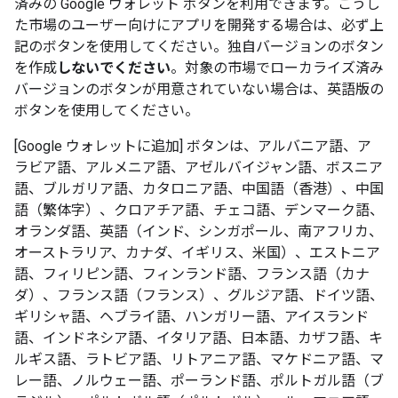
済みの Google ウォレット ボタンを利用できます。こうし
た市場のユーザー向けにアプリを開発する場合は、必ず上
記のボタンを使用してください。独自バージョンのボタン
を作成
しないでください
。対象の市場でローカライズ済み
バージョンのボタンが用意されていない場合は、英語版の
ボタンを使用してください。
[Google ウォレットに追加] ボタンは、アルバニア語、ア
ラビア語、アルメニア語、アゼルバイジャン語、ボスニア
語、ブルガリア語、カタロニア語、中国語（香港）、中国
語（繁体字）、クロアチア語、チェコ語、デンマーク語、
オランダ語、英語（インド、シンガポール、南アフリカ、
オーストラリア、カナダ、イギリス、米国）、エストニア
語、フィリピン語、フィンランド語、フランス語（カナ
ダ）、フランス語（フランス）、グルジア語、ドイツ語、
ギリシャ語、ヘブライ語、ハンガリー語、アイスランド
語、インドネシア語、イタリア語、日本語、カザフ語、キ
ルギス語、ラトビア語、リトアニア語、マケドニア語、マ
レー語、ノルウェー語、ポーランド語、ポルトガル語（ブ