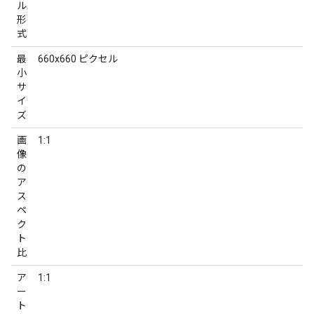
ル
形
式
最
660x660 ピクセル
小
サ
イ
ズ
画
1:1
像
の
ア
ス
ペ
ク
ト
比
ア
1:1
ー
ト