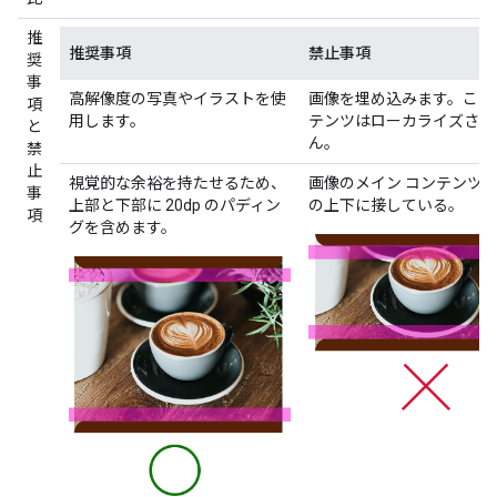
推
推奨事項
禁止事項
奨
事
高解像度の写真やイラストを使
画像を埋め込みます。この
項
用します。
テンツはローカライズされ
と
ん。
禁
止
視覚的な余裕を持たせるため、
画像のメイン コンテンツ
事
上部と下部に 20dp のパディン
の上下に接している。
項
グを含めます。