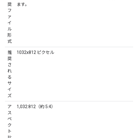
奨
ます。
フ
ァ
イ
ル
形
式
推
1032x812 ピクセル
奨
さ
れ
る
サ
イ
ズ
ア
1,032:812（約 5:4）
ス
ペ
ク
ト
比