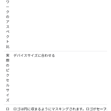
ワ
ー
ク
の
ア
ス
ペ
ク
ト
比
実
デバイスサイズに合わせる
際
の
ピ
ク
セ
ル
サ
イ
ズ
ロ
ロゴは円に収まるようにマスキングされます。ロゴが
セーフエ