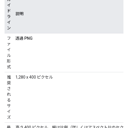
イ
ド
説明
ラ
イ
ン
フ
透過 PNG
ァ
イ
ル
形
式
推
1,280 x 400 ピクセル
奨
さ
れ
る
サ
イ
ズ
最
高さ 400 ピクセル、幅は比例（詳しくはアスペクト比のセク