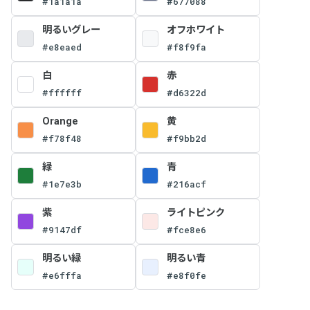
#1a1a1a
#677088
明るいグレー
オフホワイト
#e8eaed
#f8f9fa
白
赤
#ffffff
#d6322d
Orange
黄
#f78f48
#f9bb2d
緑
青
#1e7e3b
#216acf
紫
ライトピンク
#9147df
#fce8e6
明るい緑
明るい青
#e6fffa
#e8f0fe