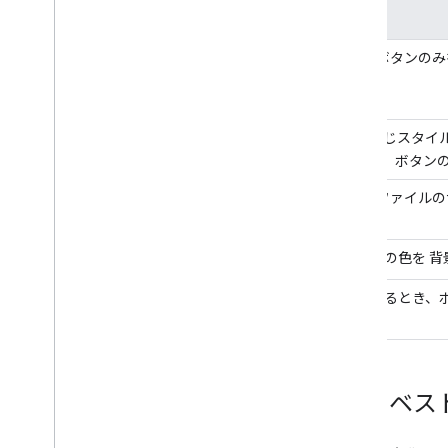
推奨事項
推奨事項:
[
Google Pay に保存
] ボタンの
推奨事項:
キャンペーン全体で同じスタイル
ださい。背景の色が変わった場合は、ボタン
推奨事項:
[Google Pay に保存]
ファイルの
よりも大きくなります。
推奨事項:
常に表示されるボタンの色を 背
推奨事項:
画像のサイズを変更するとき、ボ
Pay に保存
] ボタン。
ボタンの配置に関するベス