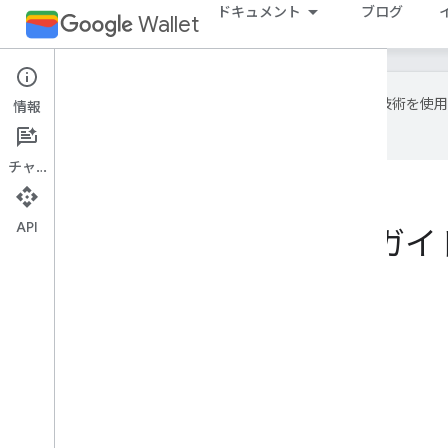
ドキュメント
ブログ
Wallet
Google は AI 
情報
場合があります。
チャット
ホーム
プロダクト
Google Wallet
API
ボタンに関するガイ
このページの内容
[Google Pay に保存] ボタン
アセット
サイズ
スタイル
クリアスペース
最小の高さ
推奨事項と禁止事項