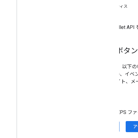
ボタンの配置に関するベスト プラクティス
このガイドラインは、Google Wallet 
[Google Pay に保存] ボタン
[
Google Pay に保存
] ボタンでは、以下の
面が表示され、ユーザーは搭乗券、イベント
タン 販売者のアプリ、ウェブサイト、メー
アセット
[
Google Pay に保存
] ボタンは、EPS 
アセットのダウンロード - EPS
ア