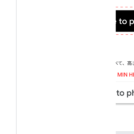
最小の高さ
[
Google Pay に保存
] ボタンはすべて、高
推奨事項と禁止事項