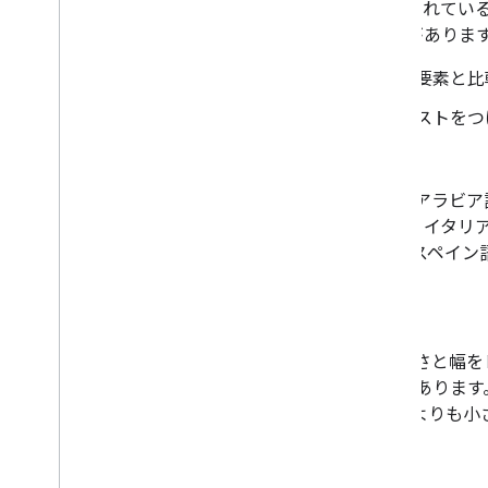
サイト、アプリ、メールに表示されているす
いガイドラインに準拠する必要があります
ページの他の類似ボタンや要素と比
周囲の背景色とのコントラストをつ
クリアスペース
[
Google Pay に保存
] ボタンは、アラビ
語、ドイツ語、インドネシア語、イタリ
中国語（簡体） スロバキア語、スペイン
サイズ
[
Google Pay に保存
] ボタンの高さと幅
保存
] ボタンを同じにする必要がありま
しないでください。 他のボタンよりも小
スタイル