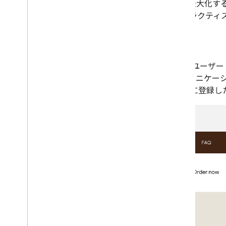
保存されるオブジェクトの数を最大化する
うに表示します。次のベスト プラクティス
ポイントカード
[
Google Pay に保存
] ボタンは、ユーザ
プリ、サイト、メールでのコミュニケーシ
ブサイトでポイント プログラムに登録し