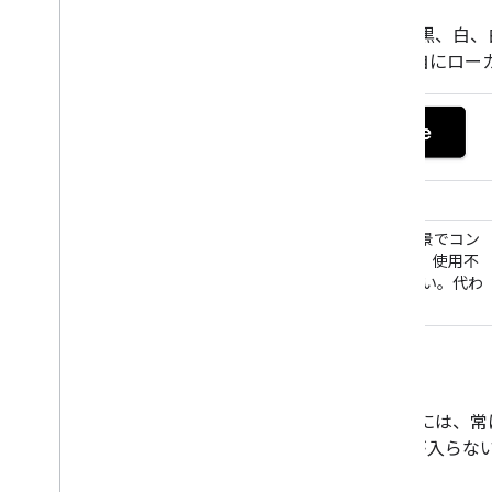
[
Google Pay に保存
] ボタンは、黒、白
ボタンが用意されています。 独自にロー
黒人
黒いボタンは、白い背景や明るい背景でコン
トラストをつけるときに使用します。使用不
可 暗い背景に黒いボタンを配置しない。代わ
りに白いボタンを使用してください。
クリアスペース
[
Google Pay に保存
] の上下左右には、常
にはグラフィックスやテキストが入らな