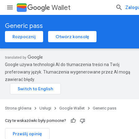
Wallet
Zalogu
Generic pass
Rozpocznij
Otwórz konsolę
Google używa technologii AI do tłumaczenia treści na Twój
preferowany język. Tłumaczenia wygenerowane przez AI mogą
zawierać błędy.
Strona główna
Usługi
Google Wallet
Generic pass
Czy te wskazówki były pomocne?
Prześlij opinię