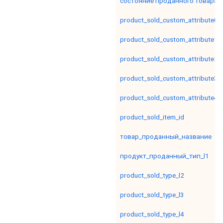
состояние проданного товара
product_sold_custom_attribute0
product_sold_custom_attribute1
product_sold_custom_attribute2
product_sold_custom_attribute3
product_sold_custom_attribute4
product_sold_item_id
товар_проданный_название
продукт_проданный_тип_l1
product_sold_type_l2
product_sold_type_l3
product_sold_type_l4