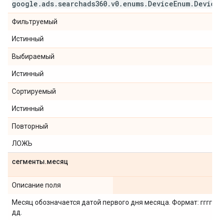
google
.
ads
.
searchads360
.
v0
.
enums
.
Device
Enum
.
Device
Фильтруемый
Истинный
Выбираемый
Истинный
Сортируемый
Истинный
Повторный
ЛОЖЬ
сегменты
.
месяц
Описание поля
Месяц обозначается датой первого дня месяца. Формат: гггг-м
дд.