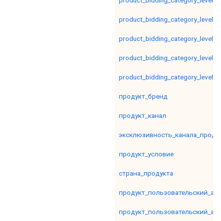
product_bidding_category_level1
product_bidding_category_level2
product_bidding_category_level3
product_bidding_category_level4
product_bidding_category_level5
продукт_бренд
продукт_канал
эксклюзивность_канала_проду
продукт_условие
страна_продукта
продукт_пользовательский_ат
продукт_пользовательский_ат