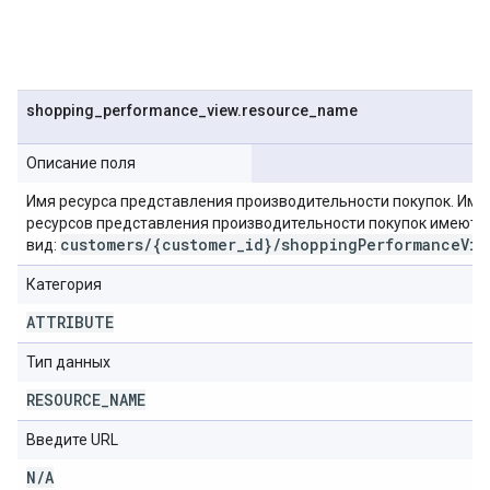
shopping
_
performance
_
view
.
resource
_
name
Описание поля
Имя ресурса представления производительности покупок. Име
ресурсов представления производительности покупок имеют
customers
/
{customer
_
id}
/
shopping
Performance
Vie
вид:
Категория
ATTRIBUTE
Тип данных
RESOURCE
_
NAME
Введите URL
N
/
A