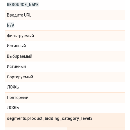
RESOURCE
_
NAME
Введите URL
N
/
A
Фильтруемый
Истинный
Выбираемый
Истинный
Сортируемый
ЛОЖЬ
Повторный
ЛОЖЬ
segments
.
product
_
bidding
_
category
_
level3