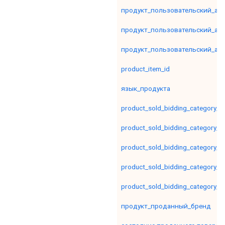
продукт_пользовательский_ат
продукт_пользовательский_ат
продукт_пользовательский_ат
product_item_id
язык_продукта
product_sold_bidding_category_le
product_sold_bidding_category_le
product_sold_bidding_category_le
product_sold_bidding_category_le
product_sold_bidding_category_le
продукт_проданный_бренд