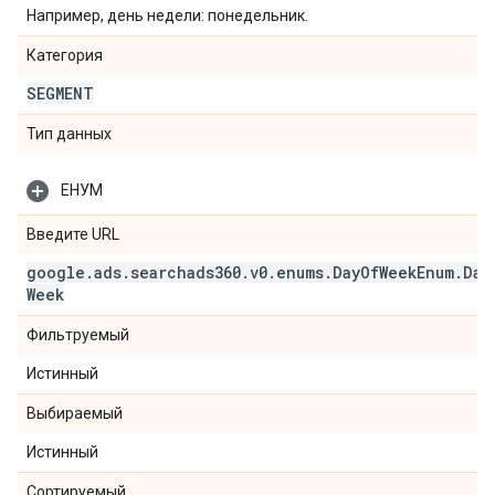
Например, день недели: понедельник.
Категория
SEGMENT
Тип данных
ЕНУМ
Введите URL
google
.
ads
.
searchads360
.
v0
.
enums
.
Day
Of
Week
Enum
.
Day
Week
Фильтруемый
Истинный
Выбираемый
Истинный
Сортируемый