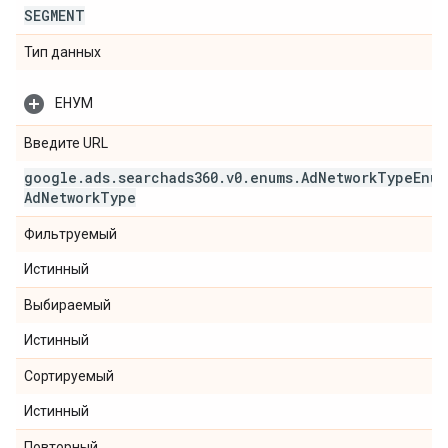
SEGMENT
Тип данных
ЕНУМ
Введите URL
google
.
ads
.
searchads360
.
v0
.
enums
.
Ad
Network
Type
Enum
Ad
Network
Type
Фильтруемый
Истинный
Выбираемый
Истинный
Сортируемый
Истинный
Повторный