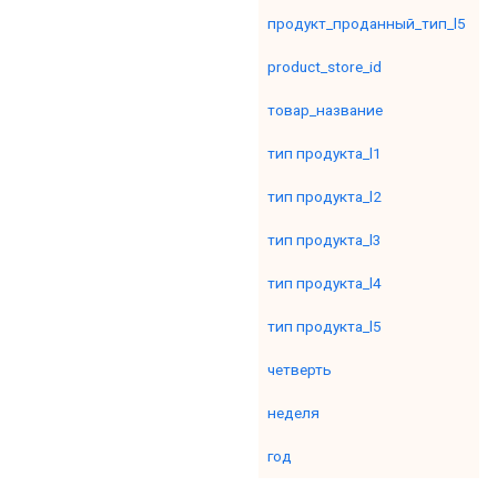
продукт_проданный_тип_l5
product_store_id
товар_название
тип продукта_l1
тип продукта_l2
тип продукта_l3
тип продукта_l4
тип продукта_l5
четверть
неделя
год