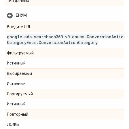
Тип данных
ЕНУМ
Введите URL
google
.
ads
.
searchads360
.
v0
.
enums
.
Conversion
Action
Category
Enum
.
Conversion
Action
Category
Фильтруемый
Истинный
Выбираемый
Истинный
Сортируемый
Истинный
Повторный
ЛОЖЬ