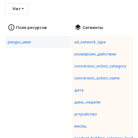
Нет
info_outline
layers
Поля ресурсов
Сегменты
ресурс_имя
ad_network_type
конверсия_действие
conversion_action_category
conversion_action_name
дата
день_недели
устройство
месяц