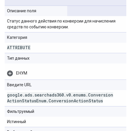
Описание поля
Статус данного действия по конверсии для начисления
средств по событию конверсии.
Категория
ATTRIBUTE
Тип данных
ЕНУМ
Введите URL
google
.
ads
.
searchads360
.
v0
.
enums
.
Conversion
Action
Status
Enum
.
Conversion
Action
Status
Фильтруемый
Истинный