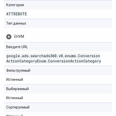
Категория
ATTRIBUTE
Тип данных
ЕНУМ
Введите URL
google
.
ads
.
searchads360
.
v0
.
enums
.
Conversion
Action
Category
Enum
.
Conversion
Action
Category
Фильтруемый
Истинный
Выбираемый
Истинный
Сортируемый