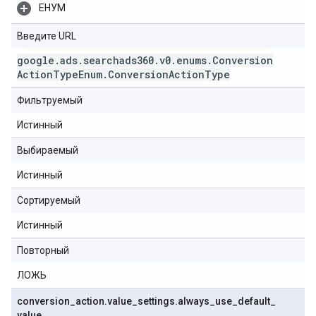
ЕНУМ
Введите URL
google
.
ads
.
searchads360
.
v0
.
enums
.
Conversion
Action
Type
Enum
.
Conversion
Action
Type
Фильтруемый
Истинный
Выбираемый
Истинный
Сортируемый
Истинный
Повторный
ЛОЖЬ
conversion
_
action
.
value
_
settings
.
always
_
use
_
default
_
value