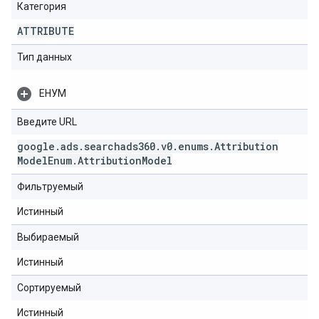
Категория
ATTRIBUTE
Тип данных
ЕНУМ
Введите URL
google
.
ads
.
searchads360
.
v0
.
enums
.
Attribution
Model
Enum
.
Attribution
Model
Фильтруемый
Истинный
Выбираемый
Истинный
Сортируемый
Истинный