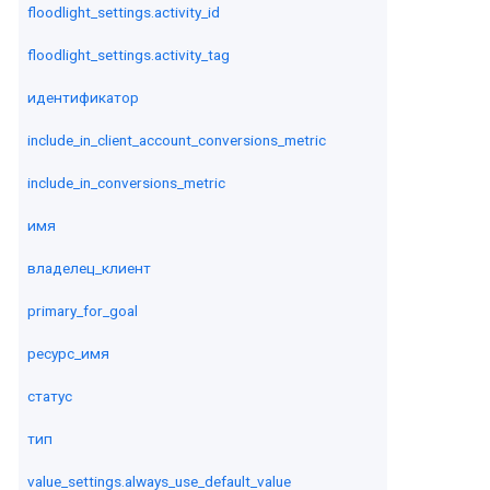
floodlight_settings.activity_id
floodlight_settings.activity_tag
идентификатор
include_in_client_account_conversions_metric
include_in_conversions_metric
имя
владелец_клиент
primary_for_goal
ресурс_имя
статус
тип
value_settings.always_use_default_value