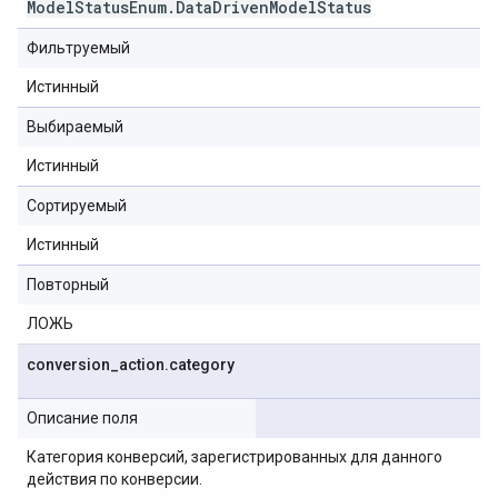
Model
Status
Enum
.
Data
Driven
Model
Status
Фильтруемый
Истинный
Выбираемый
Истинный
Сортируемый
Истинный
Повторный
ЛОЖЬ
conversion
_
action
.
category
Описание поля
Категория конверсий, зарегистрированных для данного
действия по конверсии.