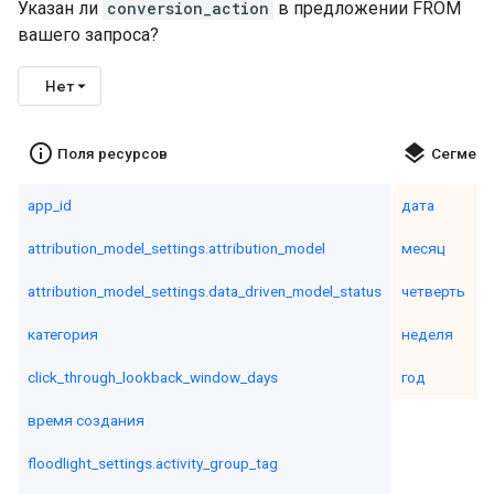
Указан ли
conversion_action
в предложении FROM
вашего запроса?
Нет
info_outline
layers
Поля ресурсов
Сегмен
app_id
дата
attribution_model_settings.attribution_model
месяц
attribution_model_settings.data_driven_model_status
четверть
категория
неделя
click_through_lookback_window_days
год
время создания
floodlight_settings.activity_group_tag