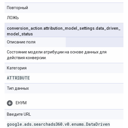
Повторный
ЛОЖЬ
conversion
_
action
.
attribution
_
model
_
settings
.
data
_
driven
_
model
_
status
Описание поля
Состояние модели атрибуции на основе данных для
действия конверсии.
Категория
ATTRIBUTE
Тип данных
ЕНУМ
Введите URL
google
.
ads
.
searchads360
.
v0
.
enums
.
Data
Driven