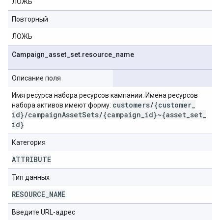
ЛОЖЬ
Повторный
ЛОЖЬ
Campaign
_
asset
_
set
.
resource
_
name
Описание поля
Имя ресурса набора ресурсов кампании. Имена ресурсов
customers
/
{customer
_
набора активов имеют форму:
id}
/
campaign
Asset
Sets
/
{campaign
_
id}~{asset
_
set
_
id}
Категория
ATTRIBUTE
Тип данных
RESOURCE
_
NAME
Введите URL-адрес