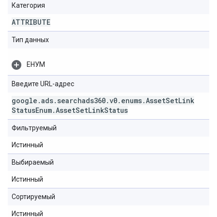
Категория
ATTRIBUTE
Тип данных
ЕНУМ
Введите URL-адрес
google
.
ads
.
searchads360
.
v0
.
enums
.
Asset
Set
Link
Status
Enum
.
Asset
Set
Link
Status
Фильтруемый
Истинный
Выбираемый
Истинный
Сортируемый
Истинный