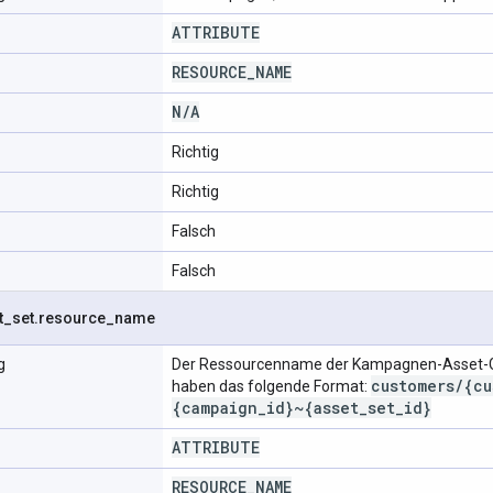
ATTRIBUTE
RESOURCE
_
NAME
N
/
A
Richtig
Richtig
Falsch
Falsch
t
_
set
.
resource
_
name
g
Der Ressourcenname der Kampagnen-Asset-
customers
/
{cu
haben das folgende Format:
{campaign
_
id}~{asset
_
set
_
id}
ATTRIBUTE
RESOURCE
_
NAME