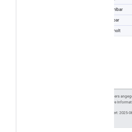
Auswählbar
Sortierbar
Wiederholt
Sofern nicht anders angege
lizenziert. Weitere Informa
Zuletzt aktualisiert: 2025-0