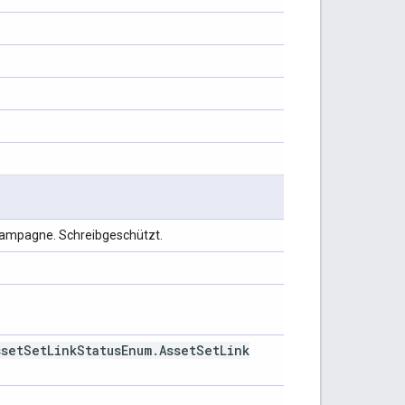
Kampagne. Schreibgeschützt.
sset
Set
Link
Status
Enum
.
Asset
Set
Link