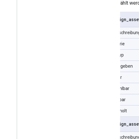
ausgewählt werd
Kampagnenlabel
Conversion
campaign
_
asse
Benutzerdefinierte Conversion-
Variable
Feldbeschreibun
Asset-Sammlung des Kunden
Kunden-Client
Kategorie
Kundenmanager-Verknüpfung
Datentyp
Konstante für geografisches
Targeting
URL eingeben
Label
Sprachkonstante
Filterbar
Konstante für
Produktgebotskategorie
Auswählbar
Nutzerliste
Sortierbar
Gehe zu
Referenzdaten
Wiederholt
campaign
_
asse
Feldbeschreibun