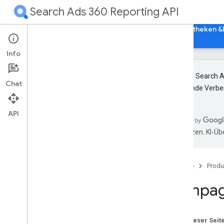
Search Ads 360 Reporting API
Startseite
Leitfäden
Referenzen
Bibliotheken &
Info
Die neue Search A
Chat
kommende Verbess
Versionshinweise
RPC
API
REST
übersetzen. KI-Üb
Ressourcen
Übersicht
Messwerte
Startseite
Produ
Segmente
Kampag
Ressourcen mit Messwerten
Ressourcen ohne Messwerte
Barrierefreie Gebotsstrategie
Auf dieser Seit
Label „Wirkungsvolle Anzeige in