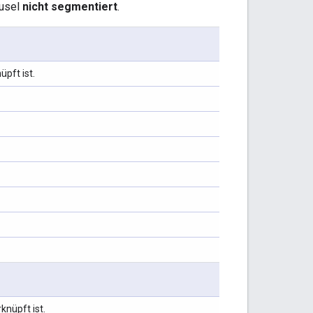
ausel
nicht segmentiert
.
pft ist.
knüpft ist.