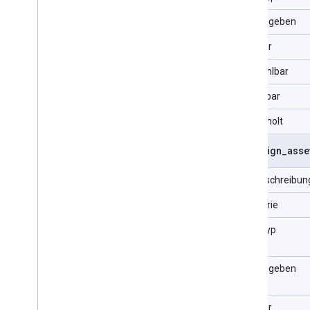
URL eingeben
Filterbar
Auswählbar
Sortierbar
Wiederholt
campaign
_
asse
Feldbeschreibun
Kategorie
Datentyp
URL eingeben
Filterbar