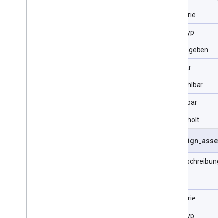
Kategorie
Datentyp
URL eingeben
Filterbar
Auswählbar
Sortierbar
Wiederholt
campaign
_
asse
Feldbeschreibun
Kategorie
Datentyp