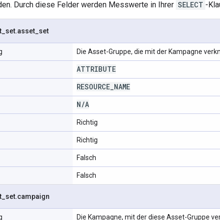
en. Durch diese Felder werden Messwerte in Ihrer
SELECT
-Kl
t
_
set
.
asset
_
set
g
Die Asset-Gruppe, die mit der Kampagne verknü
ATTRIBUTE
RESOURCE
_
NAME
N
/
A
Richtig
Richtig
Falsch
Falsch
t
_
set
.
campaign
g
Die Kampagne, mit der diese Asset-Gruppe ver