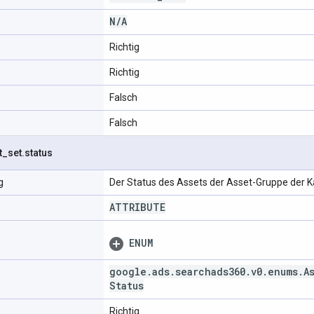
N
/
A
Richtig
Richtig
Falsch
Falsch
t
_
set
.
status
g
Der Status des Assets der Asset-Gruppe der 
ATTRIBUTE
ENUM
google
.
ads
.
searchads360
.
v0
.
enums
.
A
Status
Richtig