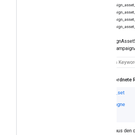
Anzeigengruppe“
campaign_asset_
Anzeigenlabel der
campaign_asset
Anzeigengruppe
campaign_asset
Asset-Gruppe für
campaign_asset_
Anzeigengruppe
Label für effektives Kriterium für
Anzeigengruppe
CampaignAssetSe
Label für Kriterium für
eines CampaignA
Anzeigengruppe
Effektives Label der
Anzeigengruppe
Label der Anzeigengruppe
Filter für Asset-Eintragsgruppen
Zugeordnete 
Asset-Gruppensignal
Ansicht „Top-Kombinationen“ für
asset_set
Asset-Gruppen
Kampagne
Asset-Gruppe
Zielgruppe
Kunde
Asset-Sammlung der Kampagne
Kampagnenkriterium
Felder aus den
Label für effektive Kampagne