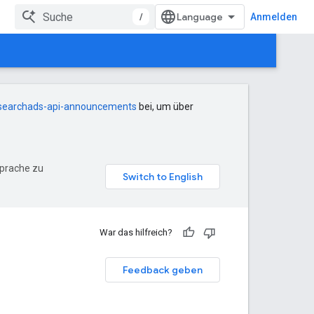
/
Anmelden
searchads-api-announcements
bei, um über
Sprache zu
War das hilfreich?
Feedback geben