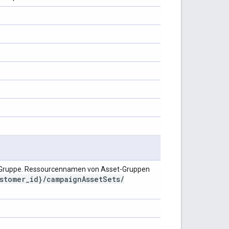
Gruppe. Ressourcennamen von Asset-Gruppen
stomer
_
id}
/
campaign
Asset
Sets
/