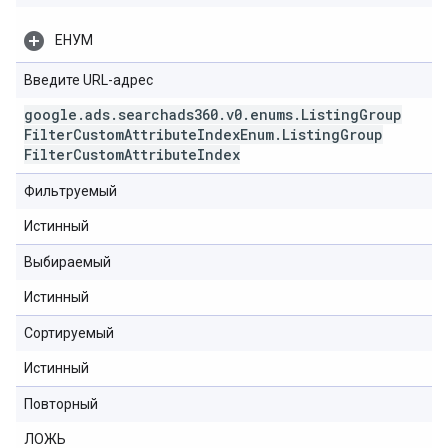
ЕНУМ
Введите URL-адрес
google
.
ads
.
searchads360
.
v0
.
enums
.
Listing
Group
Filter
Custom
Attribute
Index
Enum
.
Listing
Group
Filter
Custom
Attribute
Index
Фильтруемый
Истинный
Выбираемый
Истинный
Сортируемый
Истинный
Повторный
ЛОЖЬ