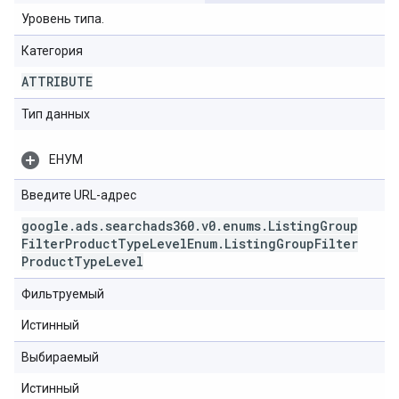
Уровень типа.
Категория
ATTRIBUTE
Тип данных
ЕНУМ
Введите URL-адрес
google
.
ads
.
searchads360
.
v0
.
enums
.
Listing
Group
Filter
Product
Type
Level
Enum
.
Listing
Group
Filter
Product
Type
Level
Фильтруемый
Истинный
Выбираемый
Истинный