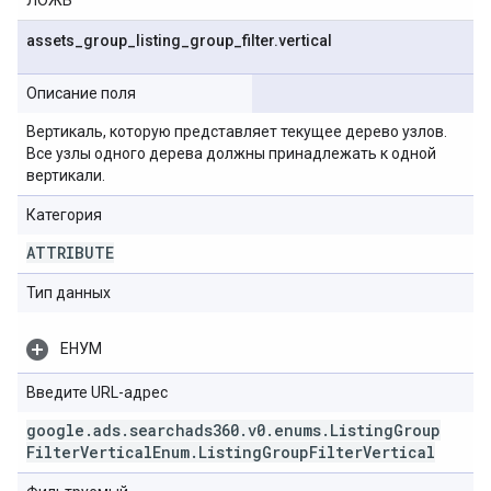
ЛОЖЬ
assets
_
group
_
listing
_
group
_
filter
.
vertical
Описание поля
Вертикаль, которую представляет текущее дерево узлов.
Все узлы одного дерева должны принадлежать к одной
вертикали.
Категория
ATTRIBUTE
Тип данных
ЕНУМ
Введите URL-адрес
google
.
ads
.
searchads360
.
v0
.
enums
.
Listing
Group
Filter
Vertical
Enum
.
Listing
Group
Filter
Vertical