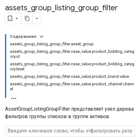
assets
_
group
_
listing
_
group
_
filter
Содержание
assets_group_listing_group_filter.asset_group
assets_group_listing_group_filter.case_value.product_bidding_categ
ory.id
assets_group_listing_group_filter.case_value.product_bidding_categ
ory.level
assets_group_listing_group_filter.case_value.product_brand.value
assets_group_listing_group_filter.case_value.product_channel.chann
el
AssetGroupListingGroupFilter представляет узел дерева
фильтров группы списков в группе активов.