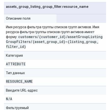
assets
_
group
_
listing
_
group
_
filter
.
resource
_
name
Описание поля
Имя ресурса фильтра группы списков групп активов. Имя
ресурса фильтра группы списков групп активов имеет
customers
/
{customer
_
id}
/
asset
Group
Listing
форму:
Group
Filters
/
{asset
_
group
_
id}~{listing
_
group
_
filter
_
id}
Категория
ATTRIBUTE
Тип данных
RESOURCE
_
NAME
Введите URL-адрес
N
/
A
Фильтруемый