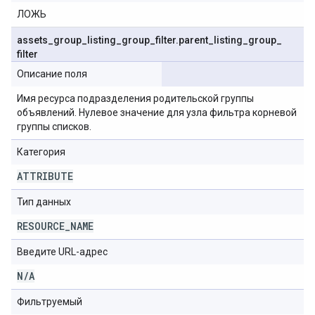
ЛОЖЬ
assets
_
group
_
listing
_
group
_
filter
.
parent
_
listing
_
group
_
filter
Описание поля
Имя ресурса подразделения родительской группы
объявлений. Нулевое значение для узла фильтра корневой
группы списков.
Категория
ATTRIBUTE
Тип данных
RESOURCE
_
NAME
Введите URL-адрес
N
/
A
Фильтруемый