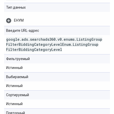
Тип данных
ЕНУМ
Введите URL-адрес
google
.
ads
.
searchads360
.
v0
.
enums
.
Listing
Group
Filter
Bidding
Category
Level
Enum
.
Listing
Group
Filter
Bidding
Category
Level
Фильтруемый
Истинный
Выбираемый
Истинный
Сортируемый
Истинный
Повторный