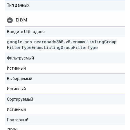
Тип данных
ЕНУМ
Введите URL-адрес
google
.
ads
.
searchads360
.
v0
.
enums
.
Listing
Group
Filter
Type
Enum
.
Listing
Group
Filter
Type
Фильтруемый
Истинный
Выбираемый
Истинный
Сортируемый
Истинный
Повторный