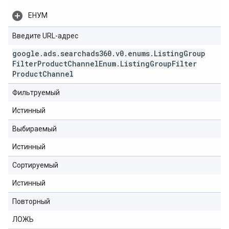
ЕНУМ
Введите URL-адрес
google
.
ads
.
searchads360
.
v0
.
enums
.
Listing
Group
Filter
Product
Channel
Enum
.
Listing
Group
Filter
Product
Channel
Фильтруемый
Истинный
Выбираемый
Истинный
Сортируемый
Истинный
Повторный
ЛОЖЬ