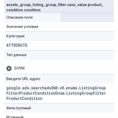
assets
_
group
_
listing
_
group
_
filter
.
case
_
value
.
product
_
condition
.
condition
Описание поля
Значение условия.
Категория
ATTRIBUTE
Тип данных
ЕНУМ
Введите URL-адрес
google
.
ads
.
searchads360
.
v0
.
enums
.
Listing
Group
Filter
Product
Condition
Enum
.
Listing
Group
Filter
Product
Condition
Фильтруемый
Истинный