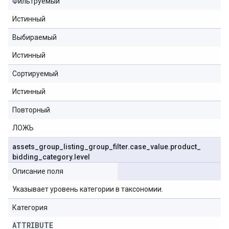
Фильтруемый
Истинный
Выбираемый
Истинный
Сортируемый
Истинный
Повторный
ЛОЖЬ
assets
_
group
_
listing
_
group
_
filter
.
case
_
value
.
product
_
bidding
_
category
.
level
Описание поля
Указывает уровень категории в таксономии.
Категория
ATTRIBUTE