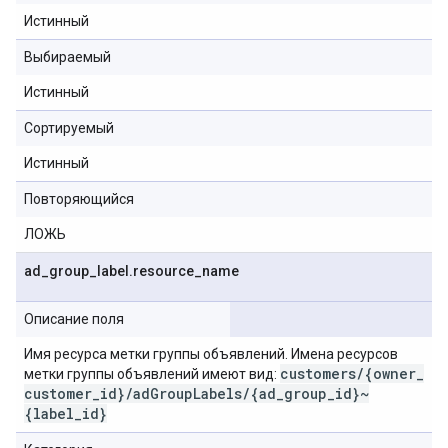
Истинный
Выбираемый
Истинный
Сортируемый
Истинный
Повторяющийся
ЛОЖЬ
ad
_
group
_
label
.
resource
_
name
Описание поля
Имя ресурса метки группы объявлений. Имена ресурсов
customers
/
{owner
_
метки группы объявлений имеют вид:
customer
_
id}
/
ad
Group
Labels
/
{ad
_
group
_
id}~
{label
_
id}