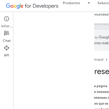
Productos
Soluci
Panel
Páginas guardadas
Mi perfil
Mi comunidad
Información
Chat
traducciones real
Descripción general del Programa para
desarrolladores
API
Política de contenido del Programa
Página principal
para desarrolladores
Interes
Regiones disponibles
Preguntas frecuentes
En esta página
Atributos
Guardar intereses 
Distintivos
Quitar intereses d
Colecciones
Intereses que se
Comunidades y programas