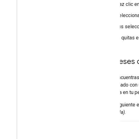
Haz clic e
Selecciona
Tus selecc
Si quitas 
Intereses
Si no encuentras
relacionado con 
guárdala en tu per
En el siguiente
ampliarla).