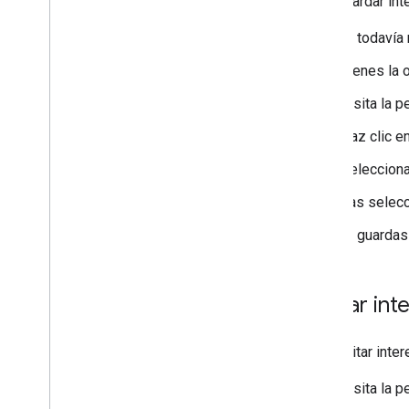
Para guardar int
Si todavía 
Tienes la 
Visita la 
Haz clic e
Selecciona
Las selecc
Si guardas
Quitar inte
Para quitar inte
Visita la 