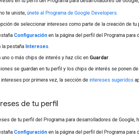
ereses en tu perfil del Programa para desarrolladores de Google, 
no te uniste,
únete al Programa de Google Developers
.
opción de seleccionar intereses como parte de la creación de tu p
pestaña
Configuración
en la página del perfil del Programa para 
n la pestaña
Intereses
.
 uno o más chips de interés y haz clic en
Guardar
.
iones se guardan en tu perfil y los chips de interés se ponen de 
 intereses por primera vez, la sección de
intereses sugeridos
ap
reses de tu perfil
reses de tu perfil del Programa para desarrolladores de Google, h
pestaña
Configuración
en la página del perfil del Programa para 