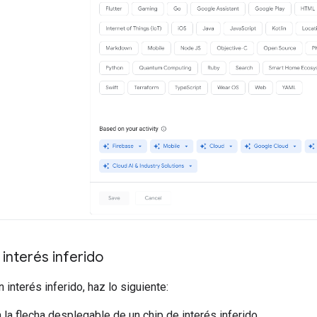
interés inferido
 interés inferido, haz lo siguiente:
 la flecha desplegable de un chip de interés inferido.