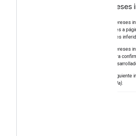
Intereses 
Los intereses i
recientes a pági
intereses inferi
Los intereses i
usar para confir
para desarrolla
En la siguiente
ampliarla).