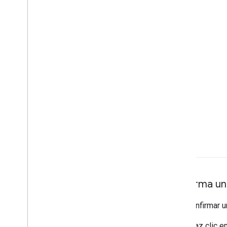
Confirma un 
Para confirmar un
Haz clic en