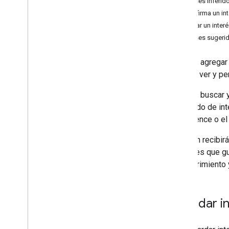
Intereses inferid
Intereses
Confirma un int
Páginas guardadas
Quitar un interé
Intereses sugeri
Puedes agregar i
deseas ver y per
Puedes buscar y
contenido de int
Intelligence o e
También recibirá
intereses que g
descubrimiento y
Guardar in