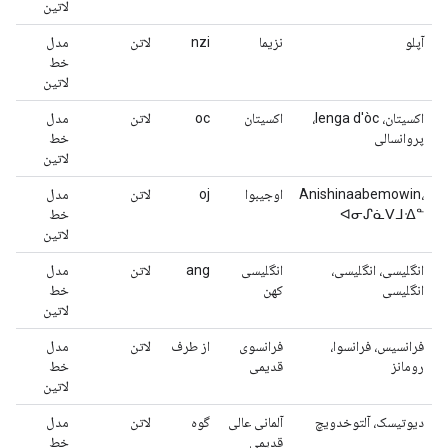
لاتین
آپلو
نزیما
nzi
لاتن
مدل
خط
لاتین
اکسیتان، lenga d'òc،
اکسیتان
oc
لاتن
مدل
پروانسالی
خط
لاتین
Anishinaabemowin،
اوجیبوا
oj
لاتن
مدل
ᐊᓂᔑᓈᐯᒧᐎᓐ
خط
لاتین
انگلیسی، انگلیسی،
انگلیسی
ang
لاتن
مدل
انگلیسی
کهن
خط
لاتین
فرانسیس، فرانسوا،
فرانسوی
از طرف
لاتن
مدل
رومانز
قدیمی
خط
لاتین
دیوتیسک، آلتوخدویچ
آلمانی عالی
گوه
لاتن
مدل
قدیمی
خط