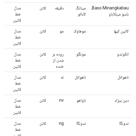
Baso Minangkabau،
مینانگ
دقیقه
لاتن
مدل
باسو مينكاباو
کابائو
خط
لاتین
کانین کیها
موهاوک
مو
لاتن
مدل
خط
لاتین
انکوندو
مونگو
روده بر
لاتن
مدل
شدن از
خط
خنده
لاتین
ناهواتل
ناهواتل
نه
لاتن
مدل
خط
لاتین
دین بیزاد
ناواهو
nv
لاتن
مدل
خط
لاتین
ندونگا
ندونگا
ng
لاتن
مدل
خط
لاتین