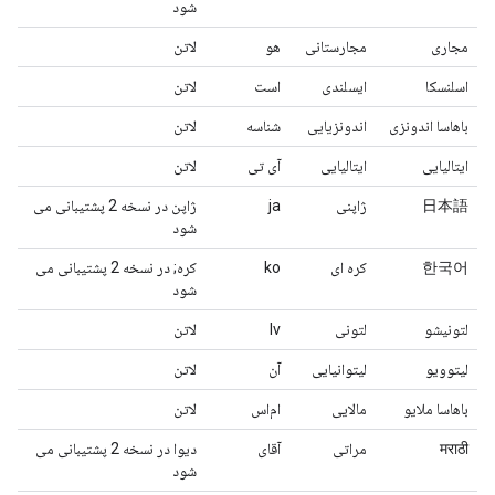
شود
مجاری
مجارستانی
هو
لاتن
اسلنسکا
ایسلندی
است
لاتن
باهاسا اندونزی
اندونزیایی
شناسه
لاتن
ایتالیایی
ایتالیایی
آی تی
لاتن
日本語
ژاپنی
ja
ژاپن در نسخه 2 پشتیبانی می
شود
한국어
کره ای
ko
کره; در نسخه 2 پشتیبانی می
شود
لتونیشو
لتونی
lv
لاتن
لیتوویو
لیتوانیایی
آن
لاتن
باهاسا ملایو
مالایی
ام‌اس
لاتن
मराठी
مراتی
آقای
دیوا در نسخه 2 پشتیبانی می
شود