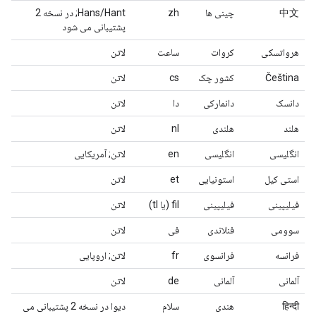
中文
چینی ها
zh
Hans/Hant; در نسخه 2
پشتیبانی می شود
هرواتسکی
کروات
ساعت
لاتن
Čeština
کشور چک
cs
لاتن
دانسک
دانمارکی
دا
لاتن
هلند
هلندی
nl
لاتن
انگلیسی
انگلیسی
en
لاتن; آمریکایی
استی کیل
استونیایی
et
لاتن
فیلیپینی
فیلیپینی
fil (یا tl)
لاتن
سوومی
فنلاندی
فی
لاتن
فرانسه
فرانسوی
fr
لاتن; اروپایی
آلمانی
آلمانی
de
لاتن
हिन्दी
هندی
سلام
دیوا در نسخه 2 پشتیبانی می