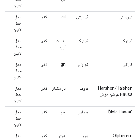
لاتین
کیریباتی
گیلبرتی
gil
لاتن
مدل
خط
لاتین
گوتیک
گوتیک
بدست
لاتن
مدل
آورد
خط
لاتین
گارانی
گوارانی
gn
لاتن
مدل
خط
لاتین
Harshen/Halshen
هاوسا
در هکتار
لاتن
مدل
Hausa هَرْشَن هَوْسَ
خط
لاتین
Ōlelo Hawaiʻi
هاوایی
هاو
لاتن
مدل
خط
لاتین
Otjiherero
هررو
هرتز
لاتن
مدل