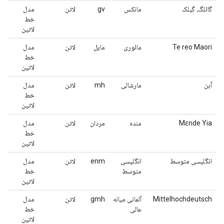
گائلگ، گیلک
مانکس
gv
لاتن
مدل
خط
لاتین
Te reo Maori
مائوری
مایل
لاتن
مدل
خط
لاتین
آبن
مارشالی
mh
لاتن
مدل
خط
لاتین
Mɛnde Yia
منده
مردان
لاتن
مدل
خط
لاتین
انگلیسی متوسط
انگلیسی
enm
لاتن
مدل
متوسط
خط
لاتین
Mittelhochdeutsch
آلمانی میانه
gmh
لاتن
مدل
عالی
خط
لاتین