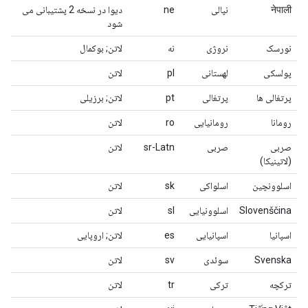
नेपाली
نپالی
ne
دیوا در نسخه 2 پشتیبانی می
شود
نورسک
نروژی
نه
لاتن; بوکمال
پولسکی
لهستانی
pl
لاتن
پرتغالی ها
پرتغالی
pt
لاتن; برزیلی
رومانا
رومانیایی
ro
لاتن
صربی
صربی
sr-Latn
لاتن
(لاتینیکا)
اسلوونچین
اسلواکی
sk
لاتن
Slovenščina
اسلوونیایی
sl
لاتن
اسپانیا
اسپانیایی
es
لاتن; اروپایی
Svenska
سوئدی
sv
لاتن
ترکچه
ترکی
tr
لاتن