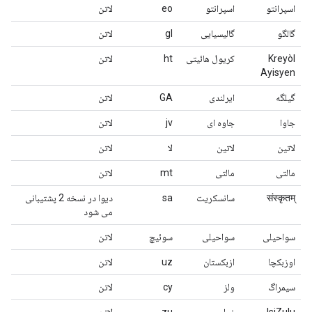
اسپرانتو
اسپرانتو
eo
لاتن
گالگو
گالیسیایی
gl
لاتن
Kreyòl
کریول هائیتی
ht
لاتن
Ayisyen
گیلگه
ایرلندی
GA
لاتن
جاوا
جاوه ای
jv
لاتن
لاتین
لاتین
لا
لاتن
مالتی
مالتی
mt
لاتن
संस्कृतम्
سانسکریت
sa
دیوا در نسخه 2 پشتیبانی
می شود
سواحیلی
سواحیلی
سوئیچ
لاتن
اوزبکچا
ازبکستان
uz
لاتن
سیمراگ
ولز
cy
لاتن