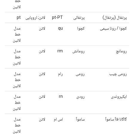
خط
لاتین
پرتغال (پرتغال)
پرتغالی
pt-PT
لاتن; اروپایی
pt
کچوا / رونا سیمی
کچوا
qu
لاتن
مدل
خط
لاتین
رومانچ
رومانش
rm
لاتن
مدل
خط
لاتین
رومی چیب
رومی
رام
لاتن
مدل
خط
لاتین
ایکیروندی
رودی
rn
لاتن
مدل
خط
لاتین
گاگانا فاآ ساموآ
ساموآ
اس ام
لاتن
مدل
خط
لاتین