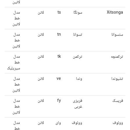
لاتین
Xitsonga
سونگا
ts
لاتن
مدل
خط
لاتین
ستسوانا
تسوانا
tn
لاتن
مدل
خط
لاتین
ترکمنچه
ترکمن
tk
لاتن
مدل
خط
سیریلیک
تشیوندا
وندا
ve
لاتن
مدل
خط
لاتین
فریسک
فریزی
fy
لاتن
مدل
غربی
خط
لاتین
وولوف
وولوف
وای
لاتن
مدل
خط