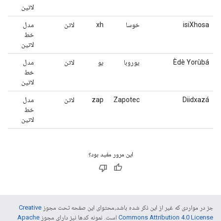
لاتین
isiXhosa
خوسا
xh
لاتن
مدل
خط
لاتین
Èdè Yorùbá
یوروبا
یو
لاتن
مدل
خط
لاتین
Diidxazá
Zapotec
zap
لاتن
مدل
خط
لاتین
این مرور مفید بود؟
جز در مواردی که غیر از این ذکر شده باشد،‌محتوای این صفحه تحت مجوز
Creative
Commons Attribution 4.0 License
است. نمونه کدها نیز دارای مجوز
Apache