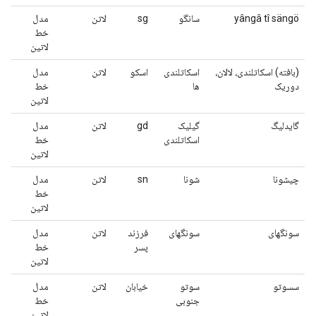
yângâ tî sängö
سانگو
sg
لاتن
مدل
خط
لاتین
(بافته) اسکاتلندی، لالان،
اسکاتلندی
اسکو
لاتن
مدل
دوریک
ها
خط
لاتین
گایدلیگ
گیلیک
gd
لاتن
مدل
اسکاتلندی
خط
لاتین
چیشونا
شونا
sn
لاتن
مدل
خط
لاتین
سونگهای
سونگهای
فرزند
لاتن
مدل
پسر
خط
لاتین
سسوتو
سوتو
خیابان
لاتن
مدل
جنوبی
خط
لاتین