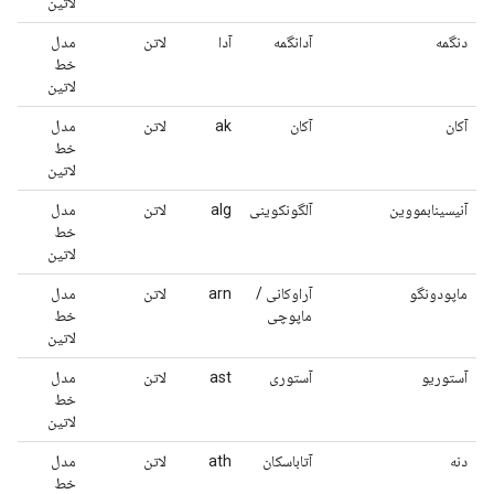
لاتین
دنگمه
آدانگمه
آدا
لاتن
مدل
خط
لاتین
آکان
آکان
ak
لاتن
مدل
خط
لاتین
آنیسینابمووین
آلگونکوینی
alg
لاتن
مدل
خط
لاتین
ماپودونگو
آراوکانی /
arn
لاتن
مدل
ماپوچی
خط
لاتین
آستوریو
آستوری
ast
لاتن
مدل
خط
لاتین
دنه
آتاباسکان
ath
لاتن
مدل
خط