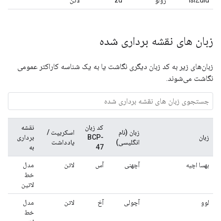
IsiZulu
زولو
zu
لاتن
زبان های نقشه برداری شده
زبان‌های زیر به کد زبان دیگری نگاشت یا به یک شناسه کاراکتر عمومی
نگاشت می‌شوند.
کد زبان
نقشه
زبان (نام
اسکریپت /
زبان
BCP-
برداری
انگلیسی)
یادداشت
47
به
بهسا اچیه
آچهنی
آس
لاتن
مدل
خط
لاتین
لوو
آچولی
آخ
لاتن
مدل
خط