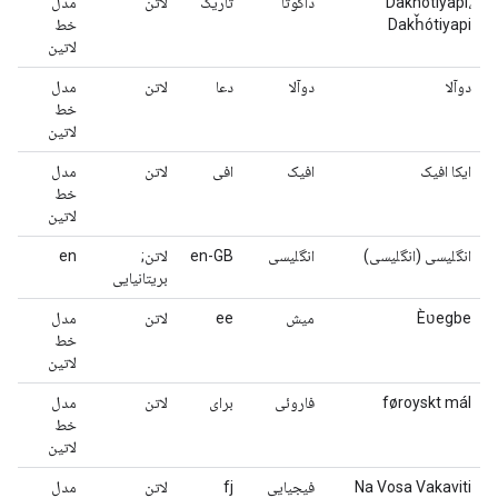
Dakhótiyapi،
داکوتا
تاریک
لاتن
مدل
Dakȟótiyapi
خط
لاتین
دوآلا
دوآلا
دعا
لاتن
مدل
خط
لاتین
ایکا افیک
افیک
افی
لاتن
مدل
خط
لاتین
انگلیسی (انگلیسی)
انگلیسی
en-GB
لاتن;
en
بریتانیایی
Èʋegbe
میش
ee
لاتن
مدل
خط
لاتین
føroyskt mál
فاروئی
برای
لاتن
مدل
خط
لاتین
Na Vosa Vakaviti
فیجیایی
fj
لاتن
مدل