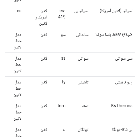
اسپانیا (لاتین آمریکا)
اسپانیایی
es-
لاتن;
es
419
آمریکای
لاتین
ᮘᮞ ᮞᮥᮔ᮪ᮓ، باسا سوندا
ساندانی
سو
لاتن
مدل
خط
لاتین
سی سواتی
سواتی
ss
لاتن
مدل
خط
لاتین
ریو تاهیتی
تاهیتی
ty
لاتن
مدل
خط
لاتین
KʌThemnɛ
تمنه
tem
لاتن
مدل
خط
لاتین
لی فاکا-تونگا
تونگان
به
لاتن
مدل
خط