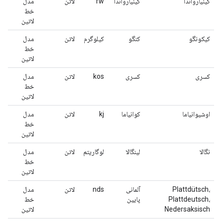
کینیارواندا
کینیارواندا
rw
لاتن
مدل
خط
لاتین
کیکونگو
کنگو
کیلوگرم
لاتن
مدل
خط
لاتین
کسری
کسری
kos
لاتن
مدل
خط
لاتین
اوشیوانیاما
کوانیاما
kj
لاتن
مدل
خط
لاتین
نگالا
لینگالا
لوگاریتم
لاتن
مدل
خط
لاتین
Plattdütsch،
آلمانی
nds
لاتن
مدل
Plattdeutsch،
پایین
خط
Nedersaksisch
لاتین