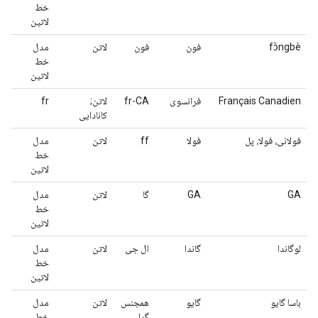
خط
لاتین
fɔ̀ngbè
فون
فون
لاتن
مدل
خط
لاتین
Français Canadien
فرانسوی
fr-CA
لاتن;
fr
کانادایی
فولانی، فولا، پل
فولا
ff
لاتن
مدل
خط
لاتین
GA
GA
گا
لاتن
مدل
خط
لاتین
لوگاندا
گاندا
ال جی
لاتن
مدل
خط
لاتین
باسا گایو
گایو
همجنس
لاتن
مدل
گرا
خط