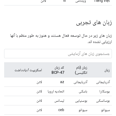
Tiếng Việt
ویتنامی
vi
لاتن
زبان های تجربی
زبان های زیر در حال توسعه فعال هستند و هنوز به طور منظم با آنها
ارزیابی نشده اند.
زبان (نام
کد زبان
زبان
اسکریپت / یادداشت
انگلیسی)
BCP-47
آذربایجانی
آذربایجانی
az
لاتن
یوسکارا
باسکی
اتحادیه اروپا
لاتن
بوسانسکی
بوسنیایی
لیسانس
لاتن
سبوانو
سبوانو
ceb
لاتن