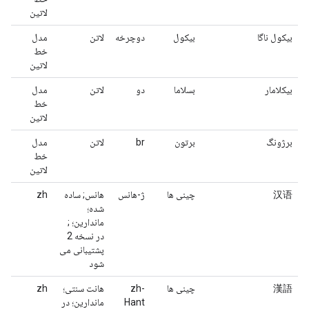
لاتین
بیکول ناگا
بیکول
دوچرخه
لاتن
مدل
خط
لاتین
بیکلامار
بسلاما
دو
لاتن
مدل
خط
لاتین
برژونگ
برتون
br
لاتن
مدل
خط
لاتین
汉语
چینی ها
ژ-هانس
هانس; ساده
zh
شده؛
ماندارین؛ ;
در نسخه 2
پشتیبانی می
شود
漢語
چینی ها
zh-
هانت سنتی؛
zh
Hant
ماندارین؛ در