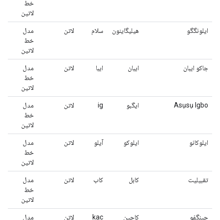
خط
لاتین
ایلونگگو
هیلیگاینون
سلام
لاتن
مدل
خط
لاتین
جاکو ایبان
ایبان
ایبا
لاتن
مدل
خط
لاتین
Asụsụ Igbo
ایگبو
ig
لاتن
مدل
خط
لاتین
ایلوکانو
ایلوکو
آیلو
لاتن
مدل
خط
لاتین
تقبیلیت
کابل
کاب
لاتن
مدل
خط
لاتین
جینگفو
کاچین
kac
لاتن
مدل