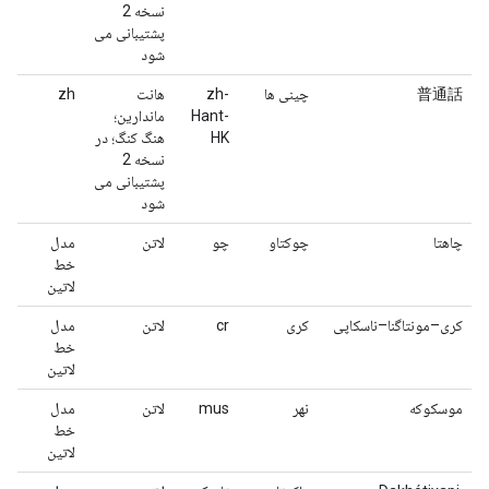
نسخه 2
پشتیبانی می
شود
普通話
چینی ها
zh-
هانت
zh
Hant-
ماندارین؛
HK
هنگ کنگ؛ در
نسخه 2
پشتیبانی می
شود
چاهتا
چوکتاو
چو
لاتن
مدل
خط
لاتین
کری–مونتاگنا–ناسکاپی
کری
cr
لاتن
مدل
خط
لاتین
موسکوکه
نهر
mus
لاتن
مدل
خط
لاتین