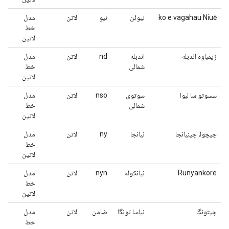
ko e vagahau Niuē
نیوئن
نیو
لاتن
مدل
خط
لاتین
زیمباوه اندبله
اندبله
nd
لاتن
مدل
شمالی
خط
لاتین
سسوتو سا لبوا
سوتوی
nso
لاتن
مدل
شمالی
خط
لاتین
چیچوا، چینیانجا
نیانجا
ny
لاتن
مدل
خط
لاتین
Runyankore
نیانکوله
nyn
لاتن
مدل
خط
لاتین
چیتونگا
نیاسا تونگا
ضامن
لاتن
مدل
خط