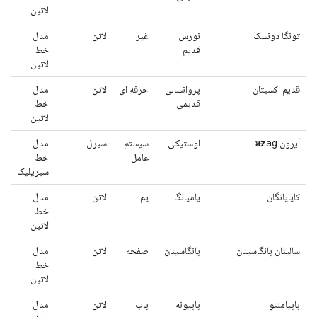
لاتین
تونگا دونسک
نورس
غیر
لاتن
مدل
قدیم
خط
لاتین
قدیم اکسیتان
پروانسالی
حرفه ای
لاتن
مدل
قدیمی
خط
لاتین
آیرون ӕvzag
اوستیکی
سیستم
سیرل
مدل
عامل
خط
سیریلیک
کاپاپانگان
پامپانگا
پم
لاتن
مدل
خط
لاتین
سالیتان پانگاسینان
پانگاسینان
صفحه
لاتن
مدل
خط
لاتین
پاپیامنتو
پاپیونه
پاپ
لاتن
مدل