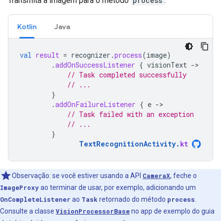
Transmita a imagem para o método
process
:
Kotlin
Java
val
result
=
recognizer
.
process
(
image
)
.
addOnSuccessListener
{
visionText
-
// Task completed successfully
// ...
}
.
addOnFailureListener
{
e
-
// Task failed with an exception
// ...
}
TextRecognitionActivity
.
kt
Observação: se você estiver usando a API
CameraX
, feche o
ImageProxy
ao terminar de usar, por exemplo, adicionando um
OnCompleteListener
ao
Task
retornado do método
process
.
Consulte a classe
VisionProcessorBase
no app de exemplo do guia