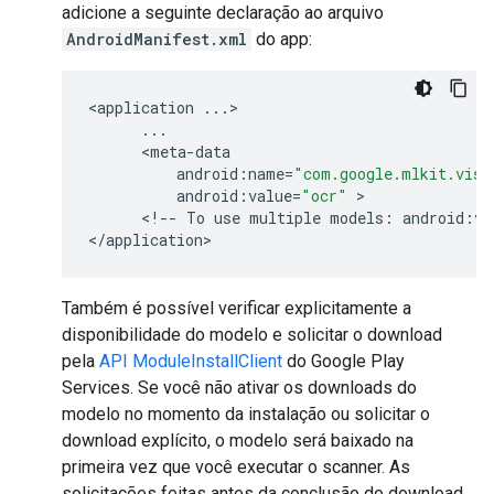
adicione a seguinte declaração ao arquivo
AndroidManifest.xml
do app:
<
application
...
>

...
      <
meta
-
data
android
:
name
=
"com.google.mlkit.visi
android
:
value
=
"ocr"
 >

      <
!
--
To
use
multiple
models
:
android
:
va
<
/
application
Também é possível verificar explicitamente a
disponibilidade do modelo e solicitar o download
pela
API ModuleInstallClient
do Google Play
Services. Se você não ativar os downloads do
modelo no momento da instalação ou solicitar o
download explícito, o modelo será baixado na
primeira vez que você executar o scanner. As
solicitações feitas antes da conclusão do download