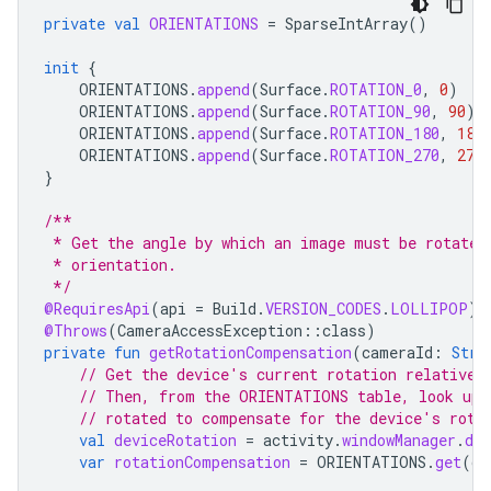
private
val
ORIENTATIONS
=
SparseIntArray
()
init
{
ORIENTATIONS
.
append
(
Surface
.
ROTATION_0
,
0
)
ORIENTATIONS
.
append
(
Surface
.
ROTATION_90
,
90
)
ORIENTATIONS
.
append
(
Surface
.
ROTATION_180
,
180
ORIENTATIONS
.
append
(
Surface
.
ROTATION_270
,
270
}
/**
 * Get the angle by which an image must be rotated
 * orientation.
 */
@RequiresApi
(
api
=
Build
.
VERSION_CODES
.
LOLLIPOP
)
@Throws
(
CameraAccessException
::
class
)
private
fun
getRotationCompensation
(
cameraId
:
Stri
// Get the device's current rotation relative 
// Then, from the ORIENTATIONS table, look up 
// rotated to compensate for the device's rota
val
deviceRotation
=
activity
.
windowManager
.
def
var
rotationCompensation
=
ORIENTATIONS
.
get
(
de