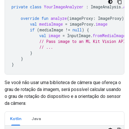
private
class
YourImageAnalyzer
:
ImageAnalysis
.
An
override
fun
analyze
(
imageProxy
:
ImageProxy
)
{
val
mediaImage
=
imageProxy
.
image
if
(
mediaImage
!=
null
)
{
val
image
=
InputImage
.
fromMediaImage
(
// Pass image to an ML Kit Vision API
// ...
}
}
}
Se você não usar uma biblioteca de câmera que ofereça o
grau de rotação da imagem, será possível calcular usando
o grau de rotação do dispositivo e a orientação do sensor
da câmera:
Kotlin
Java