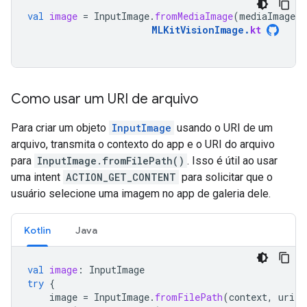
val
image
=
InputImage
.
fromMediaImage
(
mediaImage
,
MLKitVisionImage
.
kt
Como usar um URI de arquivo
Para criar um objeto
InputImage
usando o URI de um
arquivo, transmita o contexto do app e o URI do arquivo
para
InputImage.fromFilePath()
. Isso é útil ao usar
uma intent
ACTION_GET_CONTENT
para solicitar que o
usuário selecione uma imagem no app de galeria dele.
Kotlin
Java
val
image
:
InputImage
try
{
image
=
InputImage
.
fromFilePath
(
context
,
uri
)