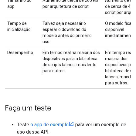
Tamanho do
Aumento de cerca de 260 KB
Aumento de ta
app
por arquitetura de script.
de cerca de 4 M
script por arquit
Tempo de
Talvez seja necessário
O modelo fica
inicialização
esperar o download do
disponível
modelo antes do primeiro
imediatamente.
uso.
Desempenho
Em tempo real na maioria dos
Em tempo real 
dispositivos para a biblioteca
maioria dos
de scripts latinos, mais lento
dispositivos par
para outros.
biblioteca de scr
latinos, mais len
para outros.
Faça um teste
Teste
o app de exemplo
para ver um exemplo de
uso dessa API.