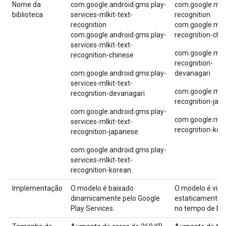
Nome da
com.google.android.gms:play-
com.google.mlki
biblioteca
services-mlkit-text-
recognition
recognition
com.google.mlki
com.google.android.gms:play-
recognition-chi
services-mlkit-text-
com.google.mlki
recognition-chinese
recognition-
com.google.android.gms:play-
devanagari
services-mlkit-text-
com.google.mlki
recognition-devanagari
recognition-jap
com.google.android.gms:play-
com.google.mlki
services-mlkit-text-
recognition-kor
recognition-japanese
com.google.android.gms:play-
services-mlkit-text-
recognition-korean
Implementação
O modelo é baixado
O modelo é vinc
dinamicamente pelo Google
estaticamente 
Play Services.
no tempo de bui