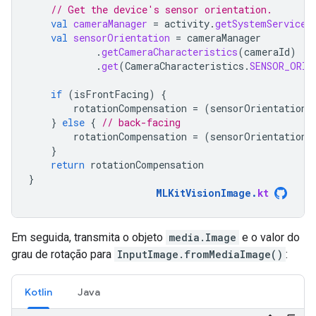
// Get the device's sensor orientation.
val
cameraManager
=
activity
.
getSystemService
(
val
sensorOrientation
=
cameraManager
.
getCameraCharacteristics
(
cameraId
)
.
get
(
CameraCharacteristics
.
SENSOR_ORIE
if
(
isFrontFacing
)
{
rotationCompensation
=
(
sensorOrientation
}
else
{
// back-facing
rotationCompensation
=
(
sensorOrientation
}
return
rotationCompensation
}
MLKitVisionImage
.
kt
Em seguida, transmita o objeto
media.Image
e o valor do
grau de rotação para
InputImage.fromMediaImage()
:
Kotlin
Java