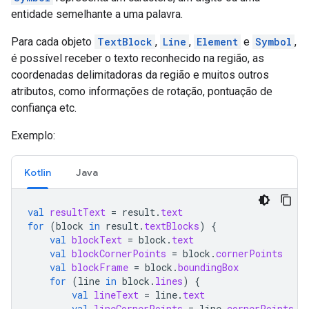
entidade semelhante a uma palavra.
Para cada objeto
TextBlock
,
Line
,
Element
e
Symbol
,
é possível receber o texto reconhecido na região, as
coordenadas delimitadoras da região e muitos outros
atributos, como informações de rotação, pontuação de
confiança etc.
Exemplo:
Kotlin
Java
val
resultText
=
result
.
text
for
(
block
in
result
.
textBlocks
)
{
val
blockText
=
block
.
text
val
blockCornerPoints
=
block
.
cornerPoints
val
blockFrame
=
block
.
boundingBox
for
(
line
in
block
.
lines
)
{
val
lineText
=
line
.
text
val
lineCornerPoints
=
line
.
cornerPoints