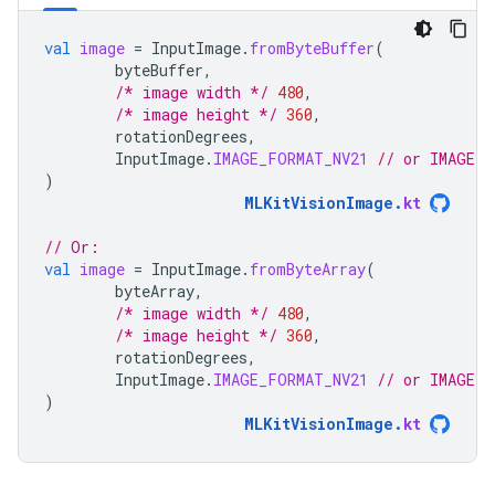
val
image
=
InputImage
.
fromByteBuffer
(
byteBuffer
,
/* image width */
480
,
/* image height */
360
,
rotationDegrees
,
InputImage
.
IMAGE_FORMAT_NV21
// or IMAGE_F
)
MLKitVisionImage
.
kt
// Or:
val
image
=
InputImage
.
fromByteArray
(
byteArray
,
/* image width */
480
,
/* image height */
360
,
rotationDegrees
,
InputImage
.
IMAGE_FORMAT_NV21
// or IMAGE_F
)
MLKitVisionImage
.
kt