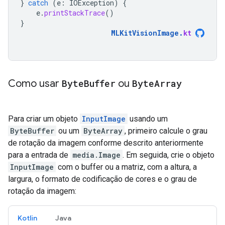
}
catch
(
e
:
IOException
)
{
e
.
printStackTrace
()
}
MLKitVisionImage
.
kt
Como usar
Byte
Buffer
ou
Byte
Array
Para criar um objeto
InputImage
usando um
ByteBuffer
ou um
ByteArray
, primeiro calcule o grau
de rotação da imagem conforme descrito anteriormente
para a entrada de
media.Image
. Em seguida, crie o objeto
InputImage
com o buffer ou a matriz, com a altura, a
largura, o formato de codificação de cores e o grau de
rotação da imagem:
Kotlin
Java