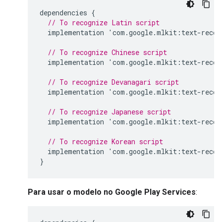
dependencies
{
// To recognize Latin script
implementation
'
com
.
google
.
mlkit
:
text
-
recog
// To recognize Chinese script
implementation
'
com
.
google
.
mlkit
:
text
-
recog
// To recognize Devanagari script
implementation
'
com
.
google
.
mlkit
:
text
-
recog
// To recognize Japanese script
implementation
'
com
.
google
.
mlkit
:
text
-
recog
// To recognize Korean script
implementation
'
com
.
google
.
mlkit
:
text
-
recog
}
Para usar o modelo no Google Play Services
: