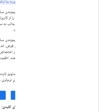
این API به صورت بتا ارائه می‌شود و مشمول هیچ خط‌مشی SLA یا منسوخ شدن نیست. ممکن است تغییراتی در این API ایجاد شود که سازگاری به عقب را از بین ببرد.
تصحیح (بتا)
بازنویسی (بتا)
پس‌زمینه را از کارب
توضیحات تصویر (بتا)
جلوه‌های جالب به سل
تشخیص گفتار (آلفا)
نبوده است.
سریع (بتا)
برنامه پیش‌نمایش توسعه‌دهندگان AICore
API تقسیم‌بندی
طور پیش فرض، انداز
چشم انداز
تشخیص متن v2، تشخیص متن v2، تشخیص
نزدیکتر باشد، اطمی
متن v2
بالعکس.
تشخیص چهره
تشخیص مش چهره (بتا)
تشخیص پوس (بتا)
تقسیم‌بندی نرم‌تری را
تقسیم‌بندی سلفی (بتا)
نمای کلی
Android
iOS
i
OS
تقسیم بندی موضوعی (بتا)
قابلیت های کلیدی:
اسکنر اسناد