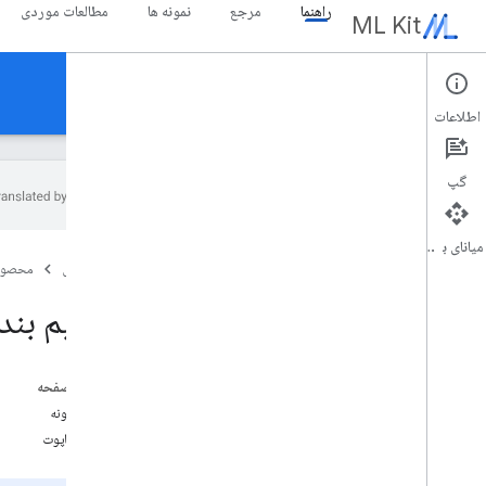
راهنما
مرجع
نمونه ها
مطالعات موردی
ML Kit
راهنما
اطلاعات
گپ
میانای برنامه‌سازی کاربردی
نمای کلی
صفحه اصلی
محصول
یادداشت های انتشار
مسائل شناخته شده
تقسیم بند
برنامه دسترسی زودهنگام
مهاجرت از کیت ML برای Firebase
مهاجرت از Mobile Vision
در این صفحه
نتایج نمونه
Gen
AI
در زیر کاپوت
نمای کلی
خلاصه سازی (بتا)