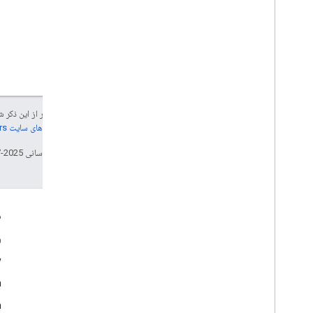
جز در مواردی که غیر از این ذک
جزئیات، به
خطمشی‌های سایت Google Developers‏
تاریخ آخرین به‌روزرسانی 2025-07-24 به‌وقت ساعت هماهنگ جهانی.
تعامل
م
Google Developer Program
و
y
Google Developer Groups
m
Google Developer Experts
n
Accelerators