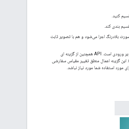
سیم کنید.
CPU است و در اکثر تلفن‌های هوشمند مدرن (20 FPS+) به‌صورت بلادرنگ اجرا می‌شود و هم با تصویر ثابت
خروجی ماسک تقسیم بندی به طور پیش فرض به اندازه تصویر ورودی است. API همچنین از گزینه ای
تیبانی می کند که در عوض ماسکی با اندازه خروجی مدل تولید می کند (مثلاً 256x256). این گزینه اعمال منطق تغییر مقیاس سفارشی
ی مورد استفاده شما مورد نیاز نباشد.