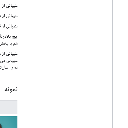
پشتیبانی از 
اسکن بارکد
برچسب گذاری تصویر
پشتیبانی از ی
تشخیص و ردیابی اشیاء
پشتیبانی از ت
تشخیص جوهر دیجیتال
مدل های سفارشی
نتایج بلادرن
و هم با پخش 
زبان طبیعی
پشتیبانی از 
شناسایی زبان
ترجمه
شده را آسان‌ت
پاسخ هوشمند
استخراج موجودیت (بتا)
نتایج نمونه
نکات
مدل مسیرهای نصب در اندروید
حجم بسته برنامه اندروید را کاهش دهید
کلفون
شرایط و حریم خصوصی