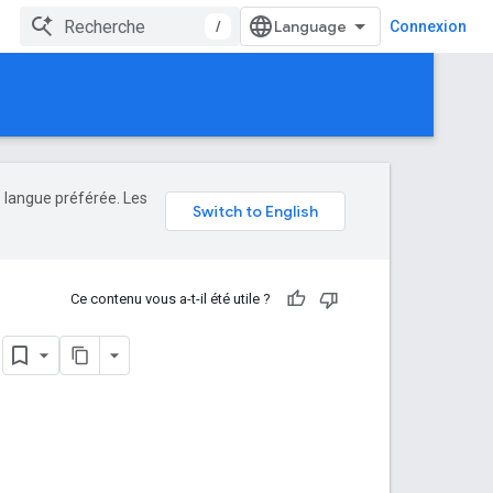
/
Connexion
e langue préférée. Les
Ce contenu vous a-t-il été utile ?
.