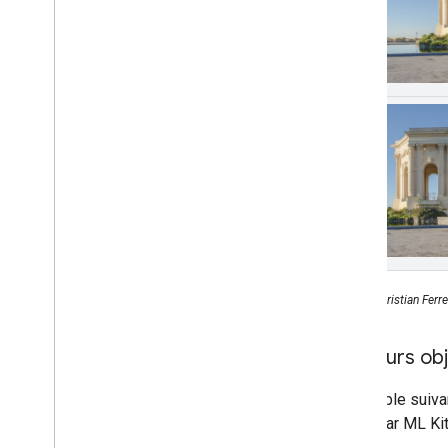
Photo : Christian Ferr
Plusieurs ob
L'exemple suivan
fourni par ML Kit