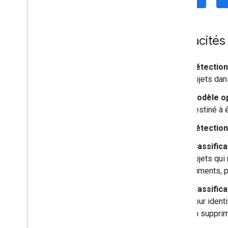
suivi
.
Aperçu
Modèles de base
Capacités 
Modèles personnalisés
Reconnaissance d'encre numérique
Détection
Modèles personnalisés
objets dan
Natural Language
Modèle op
Identification de la langue
destiné à 
Traduction
Détection
Réponse suggérée
Extraction d'entités (bêta)
Classific
objets qui
Conseils
aliments, p
Chemins d'installation de modèles sur
Android
Classific
Réduire la taille du package de
pour ident
l'application Android
en supprima