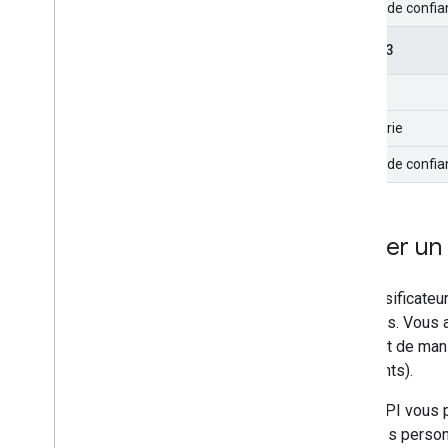
Niveau de confian
Object 3
Limites
Catégorie
Niveau de confian
Utiliser u
Le classificateu
détectés. Vous a
restreint de man
d'aliments).
Cette API vous p
d'images person