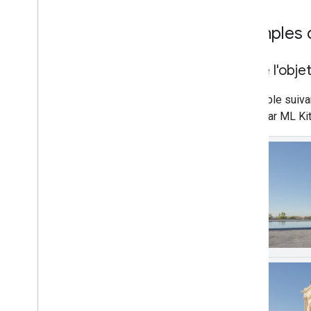
Colophon
Conditions d'utilisation et règles de
Exemples d
confidentialité
Divulgation de données Android
Divulgation de données i
OS
Suivre l'obje
L'exemple suivan
fourni par ML Kit