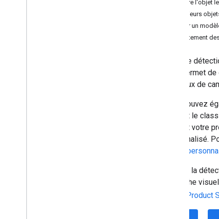
Suivre l'objet 
Relecture (bêta)
Plusieurs obje
Réécriture (bêta)
Utiliser un modèl
Description de l'image (bêta)
Prétraitement de
Reconnaissance vocale (alpha)
Prompt (bêta)
L'API de détectio
Programme Preview développeur
vous permet de 
AICore
ou un flux de ca
Vision
Vous pouvez éga
Reconnaissance de texte v2
utilisant le clas
Détection de visages
utilisant votre 
Détection du maillage (bêta)
personnalisé. Po
Détection des postures (bêta)
LiteRT personna
Segmentation des selfies (bêta)
Comme la détecti
Segmentation des sujets (bêta)
recherche visuel
Scanner de documents
Lecture de codes-barres
Vision Product 
Étiquette d'image
iOS
Détectez les objets et assurez leur