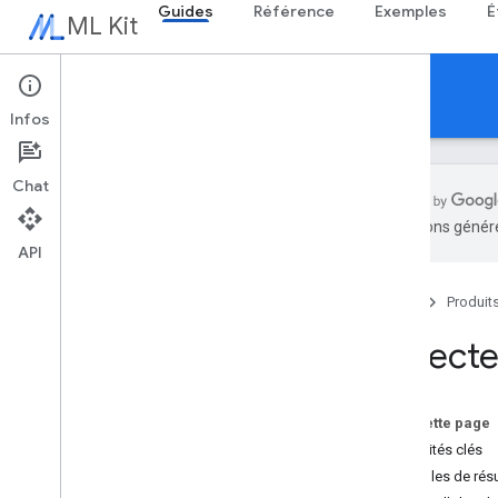
Guides
Référence
Exemples
É
ML Kit
Guides
Infos
Chat
traductions généré
API
Aperçu
Notes de version
Accueil
Produit
Problèmes connus
Programme en accès anticipé
Détectez
Migrer depuis ML Kit pour Firebase
Migrer depuis Mobile Vision
Sur cette page
IA générative
Capacités clés
Aperçu
Exemples de résu
Résumer (bêta)