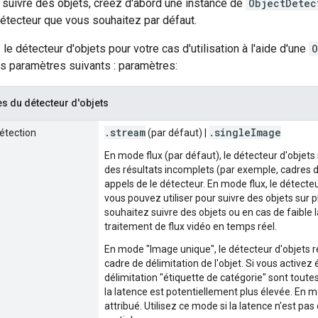
 suivre des objets, créez d'abord une instance de
ObjectDetec
étecteur que vous souhaitez par défaut.
le détecteur d'objets pour votre cas d'utilisation à l'aide d'une
O
es paramètres suivants : paramètres:
s du détecteur d'objets
.
stream
.
single
Image
étection
(par défaut) |
En mode flux (par défaut), le détecteur d'objets
des résultats incomplets (par exemple, cadres d
appels de le détecteur. En mode flux, le détecteur
vous pouvez utiliser pour suivre des objets sur 
souhaitez suivre des objets ou en cas de faible 
traitement de flux vidéo en temps réel.
En mode "Image unique", le détecteur d'objets r
cadre de délimitation de l'objet. Si vous activez
délimitation "étiquette de catégorie" sont toute
la latence est potentiellement plus élevée. En m
attribué. Utilisez ce mode si la latence n'est pas