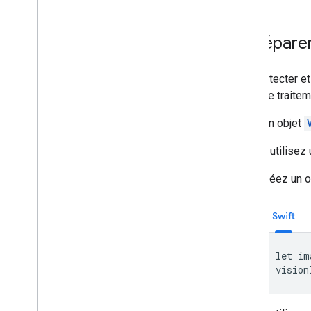
2
.
Préparer
Pour détecter et
mode de traitem
Créez un objet
Si vous utilisez
Créez un o
Swift
let im
vision