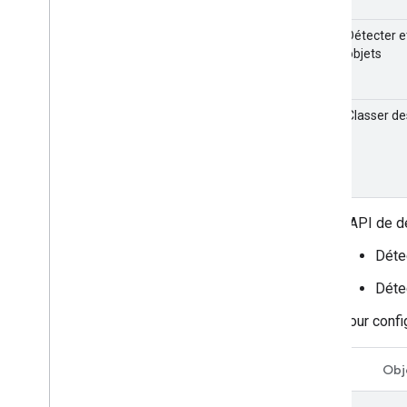
Détecter e
objets
Classer de
L'API de d
Détec
Déte
Pour config
Swift
Obj