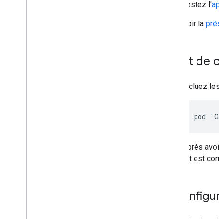
Testez l'
ap
suivi
.
Aperçu
Voir la
pré
Modèles de base
Android
i
OS
Avant de
Modèles personnalisés
Reconnaissance d'encre numérique
Incluez le
Modèles personnalisés
Natural Language
Identification de la langue
Traduction
Après avoi
Réponse suggérée
Kit est co
Extraction d'entités (bêta)
Conseils
1
.
Configur
Chemins d'installation de modèles sur
Android
Réduire la taille du package de