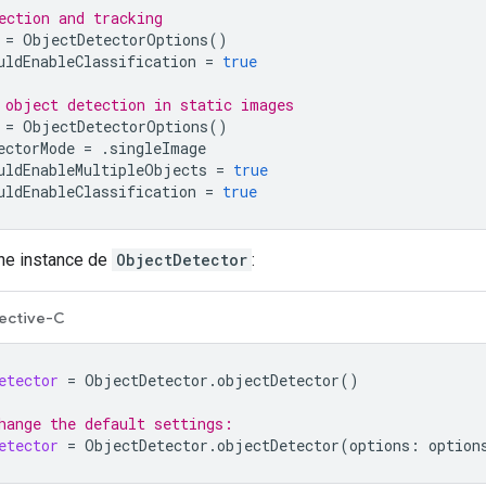
ection and tracking
=
ObjectDetectorOptions
()
uldEnableClassification
=
true
 object detection in static images
=
ObjectDetectorOptions
()
ectorMode
=
.
singleImage
uldEnableMultipleObjects
=
true
uldEnableClassification
=
true
ne instance de
ObjectDetector
:
ective-C
etector
=
ObjectDetector
.
objectDetector
()
hange the default settings:
etector
=
ObjectDetector
.
objectDetector
(
options
:
option