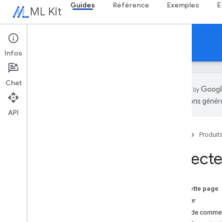
Guides
Référence
Exemples
É
ML Kit
Guides
Infos
Chat
traductions généré
API
Aperçu
Notes de version
Accueil
Produit
Problèmes connus
Programme en accès anticipé
Détecter
Migrer depuis ML Kit pour Firebase
Migrer depuis Mobile Vision
Sur cette page
IA générative
Essayer
Aperçu
Avant de comme
Résumer (bêta)