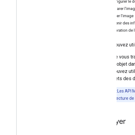
1. Configurer le 
Relecture (bêta)
2. Préparer l'ima
Réécriture (bêta)
3. Traiter l'image
Description de l'image (bêta)
4. Obtenir des in
Reconnaissance vocale (alpha)
Amélioration de l
Prompt (bêta)
Programme Preview développeur
Vous pouvez uti
AICore
Lorsque vous tra
Vision
chaque objet dan
Reconnaissance de texte v2
vous pouvez utili
Détection de visages
aux objets des d
Détection du maillage (bêta)
Détection des postures (bêta)
Remarque
:Les API M
Segmentation des selfies (bêta)
vérifiez l'architecture de
Segmentation des sujets (bêta)
Scanner de documents
Essayer
Lecture de codes-barres
Étiquette d'image
Détectez les objets et assurez leur