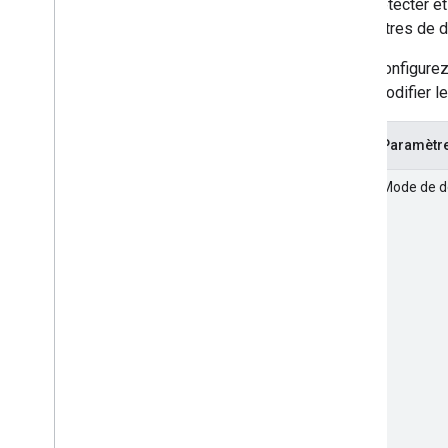
Pour détecter et
l'application Android
paramètres de d
Colophon
Configurez 
Conditions d'utilisation et règles de
modifier l
confidentialité
Divulgation de données Android
Divulgation de données i
OS
Paramètre
Mode de d