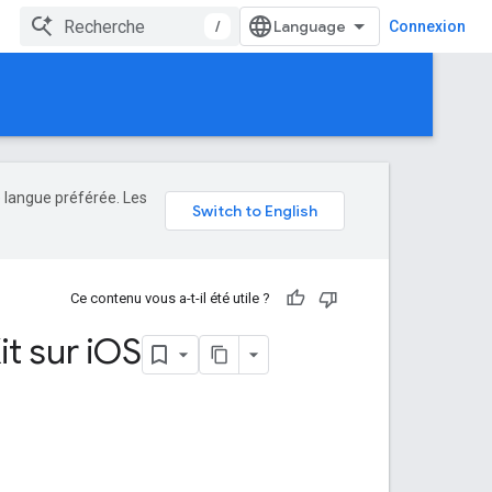
/
Connexion
e langue préférée. Les
Ce contenu vous a-t-il été utile ?
t sur i
OS