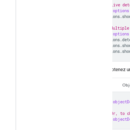
// Live det
let
options
options
.
sho
// Multiple
let
options
options
.
det
options
.
sho
options
.
sho
Obtenez u
Swift
Obj
let
objectD
// Or, to c
let
objectD