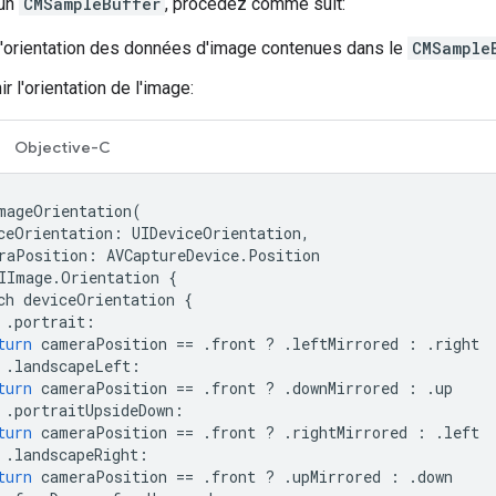
 un
CMSampleBuffer
, procédez comme suit:
l'orientation des données d'image contenues dans le
CMSample
r l'orientation de l'image:
Objective-C
mageOrientation
(
ceOrientation
:
UIDeviceOrientation
,
raPosition
:
AVCaptureDevice
.
Position
IImage
.
Orientation
{
ch
deviceOrientation
{
.
portrait
:
turn
cameraPosition
==
.
front
?
.
leftMirrored
:
.
right
.
landscapeLeft
:
turn
cameraPosition
==
.
front
?
.
downMirrored
:
.
up
.
portraitUpsideDown
:
turn
cameraPosition
==
.
front
?
.
rightMirrored
:
.
left
.
landscapeRight
:
turn
cameraPosition
==
.
front
?
.
upMirrored
:
.
down