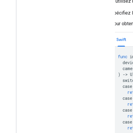
Si vous utilisez
Spécifiez 
Pour obteni
Swift
func
i
devi
came
)
->
U
swit
case
re
case
re
case
re
case
re