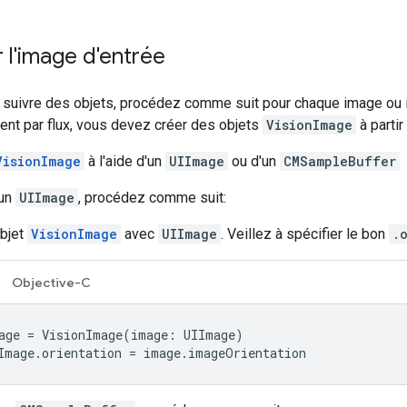
 l'image d'entrée
 suivre des objets, procédez comme suit pour chaque image ou i
ent par flux, vous devez créer des objets
VisionImage
à parti
VisionImage
à l'aide d'un
UIImage
ou d'un
CMSampleBuffer
 un
UIImage
, procédez comme suit:
bjet
VisionImage
avec
UIImage
. Veillez à spécifier le bon
.
Objective-C
age = VisionImage(image: UIImage)

Image.orientation = image.imageOrientation