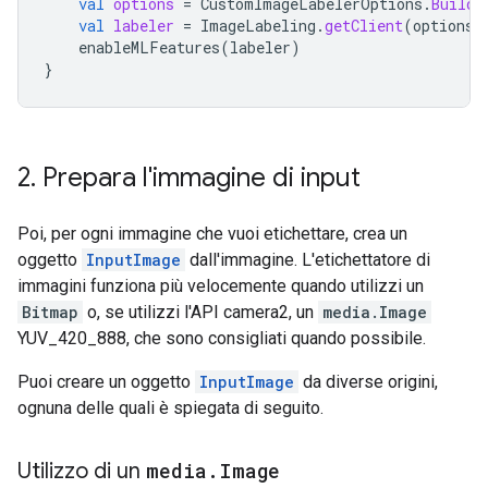
val
options
=
CustomImageLabelerOptions
.
Builde
val
labeler
=
ImageLabeling
.
getClient
(
options
)
enableMLFeatures
(
labeler
)
}
2
.
Prepara l'immagine di input
Poi, per ogni immagine che vuoi etichettare, crea un
oggetto
InputImage
dall'immagine. L'etichettatore di
immagini funziona più velocemente quando utilizzi un
Bitmap
o, se utilizzi l'API camera2, un
media.Image
YUV_420_888, che sono consigliati quando possibile.
Puoi creare un oggetto
InputImage
da diverse origini,
ognuna delle quali è spiegata di seguito.
Utilizzo di un
media
.
Image