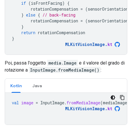
if
(
isFrontFacing
)
{
rotationCompensation
=
(
sensorOrientation
}
else
{
// back-facing
rotationCompensation
=
(
sensorOrientation
}
return
rotationCompensation
}
MLKitVisionImage
.
kt
Poi, passa l'oggetto
media.Image
e il valore del grado di
rotazione a
InputImage.fromMediaImage()
:
Kotlin
Java
val
image
=
InputImage
.
fromMediaImage
(
mediaImage
,
MLKitVisionImage
.
kt