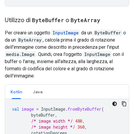
Utilizzo di
Byte
Buffer
o
Byte
Array
Per creare un oggetto
InputImage
da un
ByteBuffer
o
da un
ByteArray
, calcola prima il grado di rotazione
dell'immagine come descritto in precedenza per l'input
media.Image
. Quindi, crea l'oggetto
InputImage
con il
buffer o l'array, insieme all'altezza, alla larghezza, al
formato di codifica del colore e al grado di rotazione
dell'immagine:
Kotlin
Java
val
image
=
InputImage
.
fromByteBuffer
(
byteBuffer
,
/* image width */
480
,
/* image height */
360
,
rotationDegrees
,