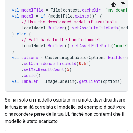
val
modelFile
=
File
(
context
.
cacheDir
,
"my_downloa
val
model
=
if
(
modelFile
.
exists
())
{
// Use the downloaded model if available
LocalModel
.
Builder
().
setAbsoluteFilePath
(
model
}
else
{
// Fall back to the bundled model
LocalModel
.
Builder
().
setAssetFilePath
(
"model.t
}
val
options
=
CustomImageLabelerOptions
.
Builder
(
mo
.
setConfidenceThreshold
(
0.5f
)
.
setMaxResultCount
(
5
)
.
build
()
val
labeler
=
ImageLabeling
.
getClient
(
options
)
Se hai solo un modello ospitato in remoto, devi disattivare
la funzionalità correlata al modello, ad esempio disattivare
o nascondere parte della tua UI, finché non confermi che il
modello è stato scaricato.