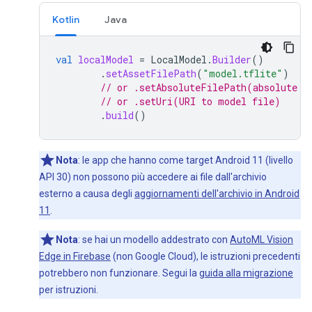
Kotlin
Java
val
localModel
=
LocalModel
.
Builder
()
.
setAssetFilePath
(
"model.tflite"
)
// or .setAbsoluteFilePath(absolute p
// or .setUri(URI to model file)
.
build
()
Nota
:
le app che hanno come target Android 11 (livello
API 30) non possono più accedere ai file dall'archivio
esterno a causa degli
aggiornamenti dell'archivio in Android
11
.
Nota
:
se hai un modello addestrato con
AutoML Vision
Edge in Firebase
(non Google Cloud), le istruzioni precedenti
potrebbero non funzionare. Segui la
guida alla migrazione
per istruzioni.