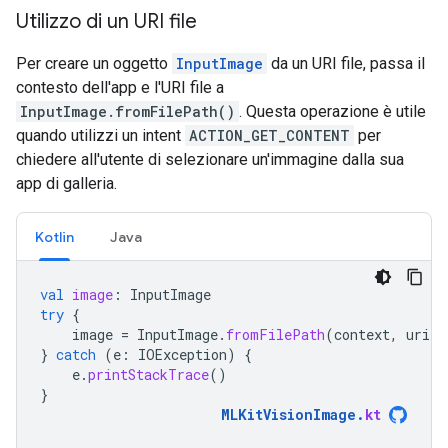
Utilizzo di un URI file
Per creare un oggetto
InputImage
da un URI file, passa il
contesto dell'app e l'URI file a
InputImage.fromFilePath()
. Questa operazione è utile
quando utilizzi un intent
ACTION_GET_CONTENT
per
chiedere all'utente di selezionare un'immagine dalla sua
app di galleria.
Kotlin
Java
val
image
:
InputImage
try
{
image
=
InputImage
.
fromFilePath
(
context
,
uri
)
}
catch
(
e
:
IOException
)
{
e
.
printStackTrace
()
}
MLKitVisionImage
.
kt