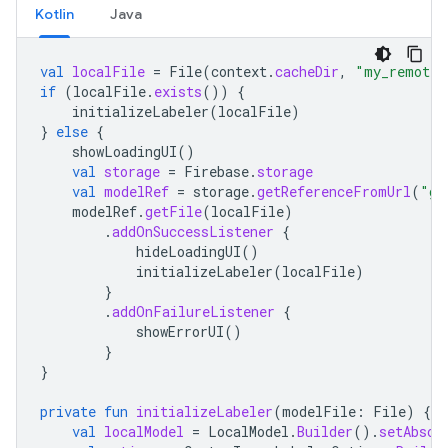
Kotlin
Java
val
localFile
=
File
(
context
.
cacheDir
,
"my_remote_
if
(
localFile
.
exists
())
{
initializeLabeler
(
localFile
)
}
else
{
showLoadingUI
()
val
storage
=
Firebase
.
storage
val
modelRef
=
storage
.
getReferenceFromUrl
(
"gs
modelRef
.
getFile
(
localFile
)
.
addOnSuccessListener
{
hideLoadingUI
()
initializeLabeler
(
localFile
)
}
.
addOnFailureListener
{
showErrorUI
()
}
}
private
fun
initializeLabeler
(
modelFile
:
File
)
{
val
localModel
=
LocalModel
.
Builder
().
setAbsol