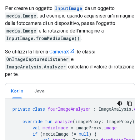
Per creare un oggetto
InputImage
da un oggetto
media.Image
, ad esempio quando acquisisci un'immagine
dalla fotocamera di un dispositivo, passa l'oggetto
media.Image
e la rotazione dell'immagine a
InputImage.fromMediaImage()
.
Se utilizzi la libreria
CameraX
, le classi
OnImageCapturedListener
e
ImageAnalysis.Analyzer
calcolano il valore di rotazione
per te.
Kotlin
Java
private
class
YourImageAnalyzer
:
ImageAnalysis
.
An
override
fun
analyze
(
imageProxy
:
ImageProxy
)
{
val
mediaImage
=
imageProxy
.
image
if
(
mediaImage
!=
null
)
{