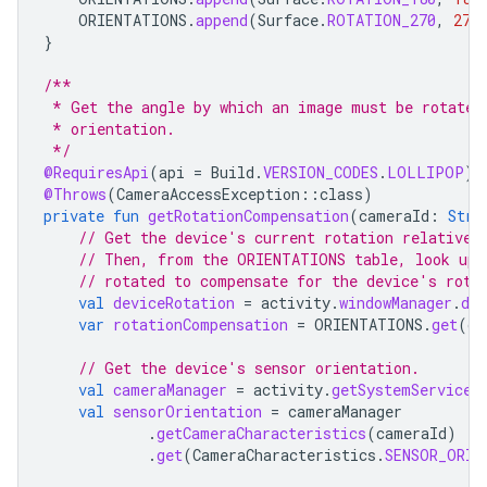
ORIENTATIONS
.
append
(
Surface
.
ROTATION_270
,
270
}
/**
 * Get the angle by which an image must be rotated
 * orientation.
 */
@RequiresApi
(
api
=
Build
.
VERSION_CODES
.
LOLLIPOP
)
@Throws
(
CameraAccessException
::
class
)
private
fun
getRotationCompensation
(
cameraId
:
Stri
// Get the device's current rotation relative 
// Then, from the ORIENTATIONS table, look up 
// rotated to compensate for the device's rota
val
deviceRotation
=
activity
.
windowManager
.
def
var
rotationCompensation
=
ORIENTATIONS
.
get
(
de
// Get the device's sensor orientation.
val
cameraManager
=
activity
.
getSystemService
(
val
sensorOrientation
=
cameraManager
.
getCameraCharacteristics
(
cameraId
)
.
get
(
CameraCharacteristics
.
SENSOR_ORIE