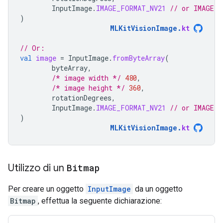
InputImage
.
IMAGE_FORMAT_NV21
// or IMAGE_F
)
MLKitVisionImage
.
kt
// Or:
val
image
=
InputImage
.
fromByteArray
(
byteArray
,
/* image width */
480
,
/* image height */
360
,
rotationDegrees
,
InputImage
.
IMAGE_FORMAT_NV21
// or IMAGE_F
)
MLKitVisionImage
.
kt
Utilizzo di un
Bitmap
Per creare un oggetto
InputImage
da un oggetto
Bitmap
, effettua la seguente dichiarazione: