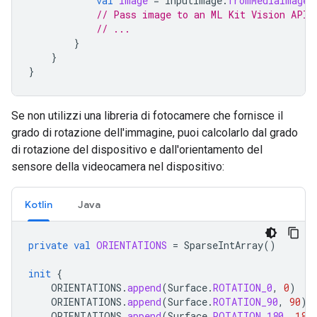
val
image
=
InputImage
.
fromMediaImage
(
// Pass image to an ML Kit Vision API
// ...
}
}
}
Se non utilizzi una libreria di fotocamere che fornisce il
grado di rotazione dell'immagine, puoi calcolarlo dal grado
di rotazione del dispositivo e dall'orientamento del
sensore della videocamera nel dispositivo:
Kotlin
Java
private
val
ORIENTATIONS
=
SparseIntArray
()
init
{
ORIENTATIONS
.
append
(
Surface
.
ROTATION_0
,
0
)
ORIENTATIONS
.
append
(
Surface
.
ROTATION_90
,
90
)
ORIENTATIONS
.
append
(
Surface
.
ROTATION_180
,
180