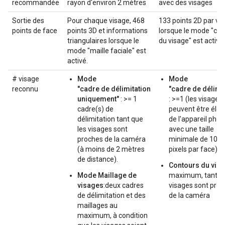
recommandée
rayon d'environ 2 mètres
avec des visages
Sortie des
Pour chaque visage, 468
133 points 2D par vi
points de face
points 3D et informations
lorsque le mode "con
triangulaires lorsque le
du visage" est activé.
mode "maille faciale" est
activé.
# visage
Mode
Mode
reconnu
"cadre de délimitation
"cadre de délimit
uniquement"
: >= 1
: >=1 (les visages
cadre(s) de
peuvent être éloi
délimitation tant que
de l'appareil phot
les visages sont
avec une taille
proches de la caméra
minimale de 100 
(à moins de 2 mètres
pixels par face)
de distance).
Contours du vis
Mode Maillage de
maximum, tant qu
visages
:deux cadres
visages sont pro
de délimitation et des
de la caméra
maillages au
maximum, à condition