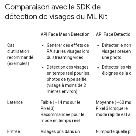
Comparaison avec le SDK de
détection de visages du ML Kit
API Face Mesh Detection
API Face Detection
Cas
Générer des effets de
Détecter le nomb
d'utilisation
RA sur les visages lors
visages présents
recommandé
du streaming vidéo
une photo
(exemples)
Détection des visages
Détecter les visa
en temps réel pour les
éloignés de la ca
photos de type selfie
(visage à moins de 2
mètres environ)
Latence
Faible (~14 ms sur le
Moyenne (~60 ms su
Pixel 3)
Pixel 3 lorsque le
Recommandée pour le
mode rapide est acti
mode
en temps réel
Entrée
Visages pris dans un
N'importe quelle pho