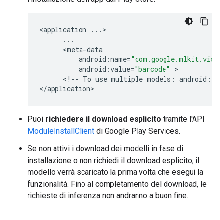
<
application
...
>

...
      <
meta
-
data
android
:
name
=
"com.google.mlkit.visi
android
:
value
=
"barcode"
 >

      <
!
--
To
use
multiple
models
:
android
:
va
<
/
application
Puoi
richiedere il download esplicito
tramite l'API
ModuleInstallClient
di Google Play Services.
Se non attivi i download dei modelli in fase di
installazione o non richiedi il download esplicito, il
modello verrà scaricato la prima volta che esegui la
funzionalità. Fino al completamento del download, le
richieste di inferenza non andranno a buon fine.