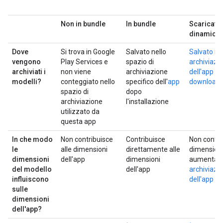
Non in bundle
In bundle
Scaricati
dinamica
Dove
Si trova in Google
Salvato nello
Salvato nel
vengono
Play Services e
spazio di
archiviazi
archiviati i
non viene
archiviazione
dell'app do
modelli?
conteggiato nello
specifico dell'
app
download 
spazio di
dopo
archiviazione
l'installazione
utilizzato da
questa app
In che modo
Non contribuisce
Contribuisce
Non contri
le
alle dimensioni
direttamente alle
dimensioni
dimensioni
dell'app
dimensioni
aumenta l
del modello
dell'app
archiviazi
influiscono
dell'app
sulle
dimensioni
dell'app?