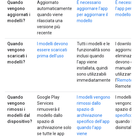
Quando
Aggiornato
È necessario
È necessar
vengono
automaticamente
aggiornare l'app
l'app per a
aggiornati i
quando viene
per aggiornare il
modello
modelli?
rilasciata una
modello
versione più
recente
Quando
I modelli devono
Tutti i modelli e le
I download,
vengono
essere scaricati
funzionalità sono
aggiorname
scaricati i
prima dell'uso
inclusi quando
eliminazion
modelli?
l'app viene
devono ess
installata, quindi
manualme
sono utilizzabili
utilizzand
immediatamente
l'
RemoteM
RemoteMo
Quando
Google Play
I modelli vengono
I modelli s
vengono
Services
rimossi dallo
vengono ri
rimossi i
rimuoverà il
spazio di
spazio di 
modelli dal
modello dallo
archiviazione
specifico d
dispositivo?
spazio di
specifico dell'app
quando l'a
archiviazione solo
quando l'app
disinstalla
se tutte le app
viene