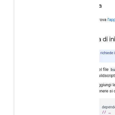
oggetti
Prova
Riconoscimento inchiostro digitale
Modelli personalizzati
Prova
l'ap
Natural Language
Identificazione della lingua
Prima di in
Traduzione
Risposta rapida
Estrazione delle entità (beta)
Questa API richiede il
Panoramica
superiore a 23.
Android
Nel file
b
i
OS
buildscript
Suggerimenti
Aggiungi la
Percorsi di installazione dei modelli su
genere si
Android
Ridurre le dimensioni dei pacchetti
dell'app per Android
depend
// …