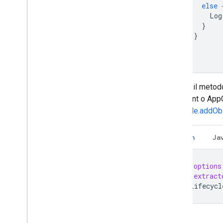
else
Log
}
}
}
}
Chiama il meto
Fragment o AppC
Lifecycle.addOb
Kotlin
Ja
val
options
val
extract
getLifecycl