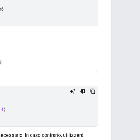
a6
'
s
SH
)
necessario. In caso contrario, utilizzerà