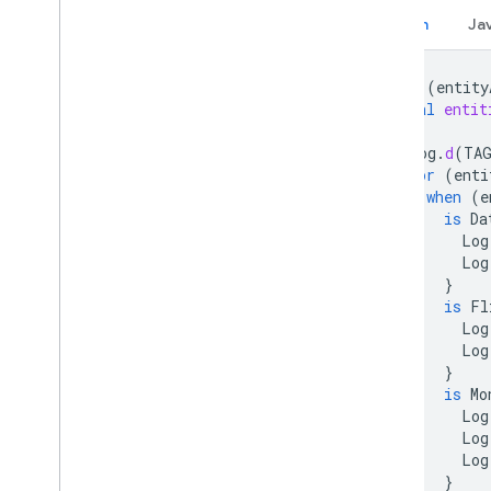
Kotlin
Ja
for
(
entity
val
entit
Log
.
d
(
TA
for
(
enti
when
(
e
is
Da
Log
Log
}
is
Fl
Log
Log
}
is
Mo
Log
Log
Log
}