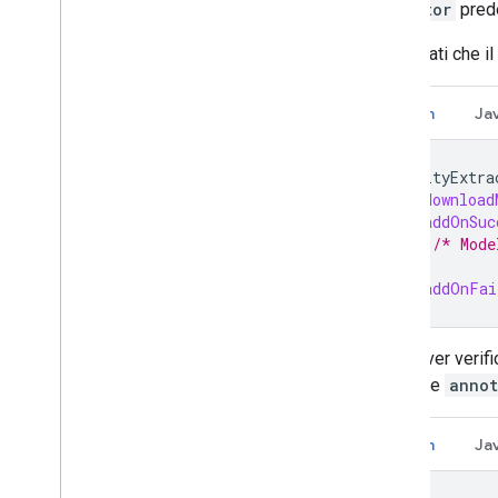
Executor
prede
Assicurati che il
Kotlin
Ja
entityExtra
.
download
.
addOnSuc
/* Mode
}
.
addOnFai
Dopo aver verifi
chiamare
annot
Kotlin
Ja