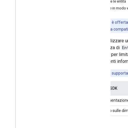
Estrarre le entità
Correzione delle bozze (beta)
Gestire in modo es
Riscrivitura (beta)
Descrizione immagine (beta)
Questa API è offerta
Riconoscimento vocale (alpha)
interrompono la compatibi
Prompt (beta)
Per analizzare un
Programma Anteprima per gli
sviluppatori AICore
un'istanza di
En
un filtro per lim
Visione artificiale
contenenti infor
Riconoscimento del testo v2
Rilevamento facciale
Questa API supporta 
Rilevamento mesh facciale (beta)
Rilevamento della posizione (beta)
Nome SDK
Segmentazione selfie (beta)
Segmentazione dell'argomento (beta)
Implementazion
Scanner
Impatto sulle dim
Scansione di codici a barre
Etichettatura delle immagini
Rilevamento e monitoraggio degli