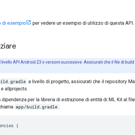
p di esempio
per vedere un esempio di utilizzo di questa API.
iziare
 livello API Android 23 o versioni successive. Assicurati che il file di build
uild.gradle
a livello di progetto, assicurati che il repository M
 e allprojects.
 dipendenza per la libreria di estrazione di entità di ML Kit al fil
 chiama
app/build.gradle
:
encies
{