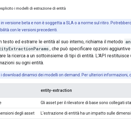
plicito i modelli di estrazione di entità
 in versione beta e non è soggetta a SLA o a norme sul ritiro. Potrebbe
lità con le versioni precedenti.
 testo ed estrarre le entità al suo interno, richiama il metodo
an
tityExtractionParams
, che può specificare opzioni aggiuntive
itare la ricerca a un sottoinsieme di tipi di entità. L'API restituisc
mazioni su ogni entità.
i download dinamici dei modelli on demand. Per ulteriori informazioni,
entity-extraction
e
Gli asset per il rilevatore di base sono collegati 
ensioni degli asset
L'estrazione di entità ha un impatto sulle dimensio