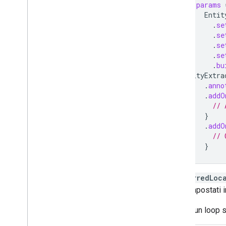
val
params
Entit
.
se
.
se
.
se
.
se
.
bu
entityExtra
.
anno
.
addO
// 
}
.
addO
// 
}
PreferredLoc
sono impostati in
Esegui un loop su