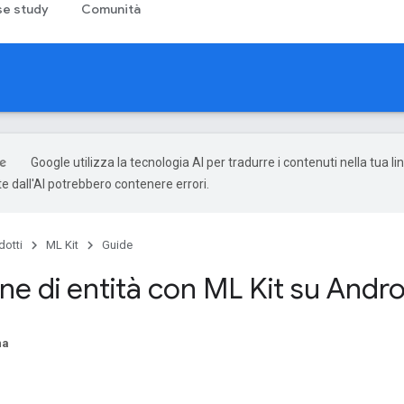
e study
Comunità
Google utilizza la tecnologia AI per tradurre i contenuti nella tua li
e dall'AI potrebbero contenere errori.
dotti
ML Kit
Guide
ne di entità con ML Kit su Andro
na