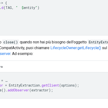
-
>
{
.
d
(
TAG
,
"  
$
entity
"
)
do
close()
quando non hai più bisogno dell'oggetto
EntityExt
ompatActivity, puoi chiamare
LifecycleOwner.getLifecycle()
sul
server
. Ad esempio:
va
=
…
or
=
EntityExtraction
.
getClient
(
options
);
e
().
addObserver
(
extractor
);