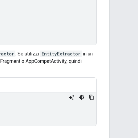
ractor
. Se utilizzi
EntityExtractor
in un
 Fragment o AppCompatActivity, quindi