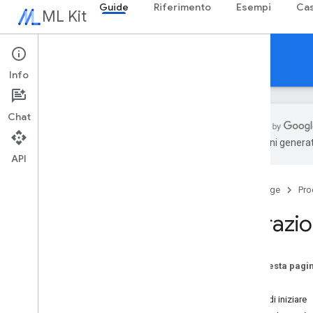
Guide
Riferimento
Esempi
Cas
ML Kit
Guide
Info
Chat
traduzioni generat
API
Panoramica
Note di rilascio
Home page
Pro
Problemi noti
Programma di accesso in anteprima
Estrazio
Migrazione da ML Kit per Firebase
Migrazione da Mobile Vision
Su questa pagi
Gen
AI
Prova
Panoramica
Prima di iniziare
Riepilogo (beta)