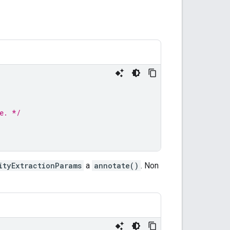
e. */
ityExtractionParams
a
annotate()
. Non