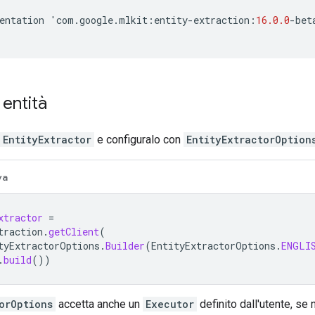
entation
'
com
.
google
.
mlkit
:
entity
-
extraction
:
16.0.0
-
bet
 entità
EntityExtractor
e configuralo con
EntityExtractorOption
va
xtractor
=
traction
.
getClient
(
tyExtractorOptions
.
Builder
(
EntityExtractorOptions
.
ENGLI
.
build
())
orOptions
accetta anche un
Executor
definito dall'utente, se 