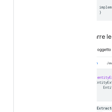
Colofonia
implem
Termini e privacy
}
Divulgazione dei dati Android
Divulgazione dei dati i
OS
Estrarre le
Crea un oggetto
Kotlin
Ja
val
entityE
EntityEx
Enti
EntityExtract