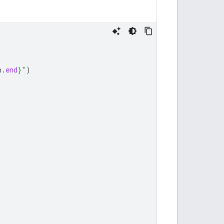
n
.
end
}
"
)