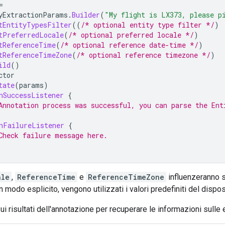
=
yExtractionParams
.
Builder
(
"My flight is LX373, please p
tEntityTypesFilter
((
/* optional entity type filter */
)
tPreferredLocale
(
/* optional preferred locale */
)
tReferenceTime
(
/* optional reference date-time */
)
tReferenceTimeZone
(
/* optional reference timezone */
)
ild
()
ctor
tate
(
params
)
nSuccessListener
{
Annotation process was successful, you can parse the Ent
nFailureListener
{
Check failure message here.
ale
,
ReferenceTime
e
ReferenceTimeZone
influenzeranno so
 modo esplicito, vengono utilizzati i valori predefiniti del disposi
i risultati dell'annotazione per recuperare le informazioni sulle e