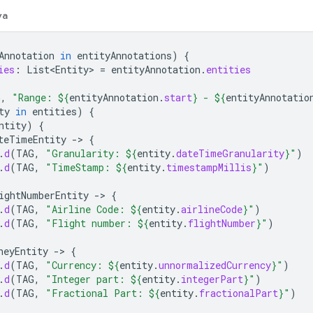
va
Annotation
in
entityAnnotations
)
{
ies
:
List<Entity>
=
entityAnnotation
.
entities
G
,
"Range: 
${
entityAnnotation
.
start
}
 - 
${
entityAnnotatio
ty
in
entities
)
{
ntity
)
{
teTimeEntity
-
>
{
.
d
(
TAG
,
"Granularity: 
${
entity
.
dateTimeGranularity
}
"
)
.
d
(
TAG
,
"TimeStamp: 
${
entity
.
timestampMillis
}
"
)
ightNumberEntity
-
>
{
.
d
(
TAG
,
"Airline Code: 
${
entity
.
airlineCode
}
"
)
.
d
(
TAG
,
"Flight number: 
${
entity
.
flightNumber
}
"
)
neyEntity
-
>
{
.
d
(
TAG
,
"Currency: 
${
entity
.
unnormalizedCurrency
}
"
)
.
d
(
TAG
,
"Integer part: 
${
entity
.
integerPart
}
"
)
.
d
(
TAG
,
"Fractional Part: 
${
entity
.
fractionalPart
}
"
)