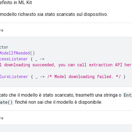
finito in ML Kit
 modello richiesto sia stato scaricato sul dispositivo.
va
ctor
ModelIfNeeded
()
cessListener
{
_
->
l downloading succeeded, you can call extraction API her
lureListener
{
_
->
/* Model downloading failed. */
}
cato che il modello è stato scaricato, trasmetti una stringa o
Ent
ate()
finché non sai che il modello è disponibile.
va