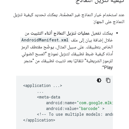
عند استخدام خيار النماذج غير المضمّنة، يمكنك تحديد كيفية تنزيل
النماذج على الجهاز:
يمكنك تفعيل
عمليات تنزيل النماذج أثناء التثبيت
من
خلال إضافة بيان إلى ملف
AndroidManifest.xml
الخاص بتطبيقك. على سبيل المثال، يوضّح مقتطف الرمز
أدناه كيفية ضبط تطبيقك لتنزيل نموذج "المسح الضوئي
للرموز الشريطية" تلقائيًا بعد تثبيت تطبيقك من "متجر
Play":
<
application
...
>

...
      <
meta
-
data
android
:
name
=
"com.google.mlkit.visi
android
:
value
=
"barcode"
 >

      <
!
--
To
use
multiple
models
:
android
:
va
<
/
application