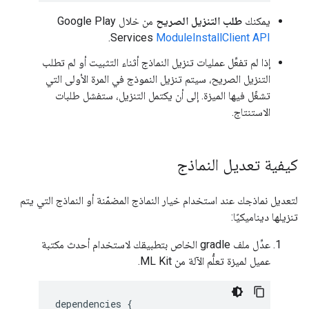
يمكنك
طلب التنزيل الصريح
من خلال Google Play
.
Services
ModuleInstallClient API
إذا لم تفعِّل عمليات تنزيل النماذج أثناء التثبيت أو لم تطلب
التنزيل الصريح، سيتم تنزيل النموذج في المرة الأولى التي
تشغّل فيها الميزة. إلى أن يكتمل التنزيل، ستفشل طلبات
الاستنتاج.
كيفية تعديل النماذج
لتعديل نماذجك عند استخدام خيار النماذج المضمّنة أو النماذج التي يتم
تنزيلها ديناميكيًا:
عدِّل ملف gradle الخاص بتطبيقك لاستخدام أحدث مكتبة
عميل لميزة تعلُّم الآلة من ML Kit.
dependencies
{