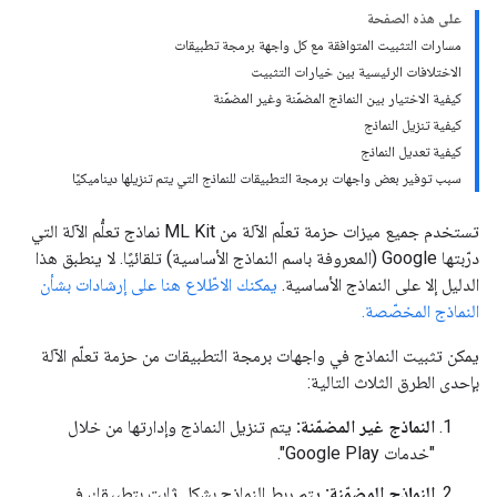
على هذه الصفحة
مسارات التثبيت المتوافقة مع كل واجهة برمجة تطبيقات
الاختلافات الرئيسية بين خيارات التثبيت
كيفية الاختيار بين النماذج المضمّنة وغير المضمّنة
كيفية تنزيل النماذج
كيفية تعديل النماذج
سبب توفير بعض واجهات برمجة التطبيقات للنماذج التي يتم تنزيلها ديناميكيًا
تستخدم جميع ميزات حزمة تعلّم الآلة من ML Kit نماذج تعلُّم الآلة التي
درّبتها Google (المعروفة باسم النماذج الأساسية) تلقائيًا. لا ينطبق هذا
الدليل إلا على النماذج الأساسية.
يمكنك الاطّلاع هنا على إرشادات بشأن
النماذج المخصّصة.
يمكن تثبيت النماذج في واجهات برمجة التطبيقات من حزمة تعلّم الآلة
بإحدى الطرق الثلاث التالية:
النماذج غير المضمّنة:
يتم تنزيل النماذج وإدارتها من خلال
"خدمات Google Play".
النماذج المضمّنة:
يتم ربط النماذج بشكل ثابت بتطبيقك في