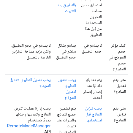
احتسابها ضمن
بالتطبيق بعد
مساحة
التثبيت
التخزين
المستخدَمة
من قِبل هذا
التطبيق
كيف يؤثر
لا يساهم في
يساهم بشكل
لا يساهم في حجم التطبيق،
حجم
حجم التطبيق
مباشر في
ولكن يزيد مساحة التخزين
النموذج في
حجم التطبيق
الخاصة بالتطبيق
حجم
التطبيق؟
متى يتم
يتم تعديلها
يجب تعديل
يجب تعديل التطبيق لتعديل
تعديل
تلقائيًا عند
التطبيق
النموذج
النماذج؟
إصدار إصدار
لتعديل
أحدث
النموذج
متى يتم
يجب تنزيل
يتم تضمين
يجب إدارة عمليات تنزيل
تنزيل
النماذج قبل
جميع النماذج
النماذج وتعديلها وحذفها
النماذج؟
استخدامها
والميزات عند
يدويًا باستخدام
تثبيت
RemoteModelManager
التطبيق، لذا
API