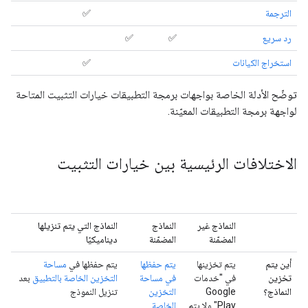
الترجمة
✅
رد سريع
✅
✅
استخراج الكيانات
✅
توضّح الأدلة الخاصة بواجهات برمجة التطبيقات خيارات التثبيت المتاحة
لواجهة برمجة التطبيقات المعيّنة.
الاختلافات الرئيسية بين خيارات التثبيت
النماذج غير
النماذج
النماذج التي يتم تنزيلها
المضمّنة
المضمّنة
ديناميكيًا
أين يتم
يتم تخزينها
يتم حفظها
يتم حفظها في
مساحة
تخزين
في "خدمات
في مساحة
التخزين الخاصة بالتطبيق
بعد
النماذج؟
Google
التخزين
تنزيل النموذج
Play" ولا يتم
الخاصة