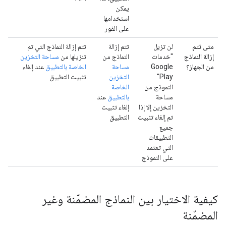
يمكن
استخدامها
على الفور
متى تتم
لن تزيل
تتم إزالة
تتم إزالة النماذج التي تم
إزالة النماذج
"خدمات
النماذج من
تنزيلها من
مساحة التخزين
من الجهاز؟
Google
مساحة
الخاصة بالتطبيق
عند إلغاء
Play"
التخزين
تثبيت التطبيق
النموذج من
الخاصة
مساحة
بالتطبيق
عند
التخزين إلا إذا
إلغاء تثبيت
تم إلغاء تثبيت
التطبيق
جميع
التطبيقات
التي تعتمد
على النموذج
كيفية الاختيار بين النماذج المضمّنة وغير
المضمّنة