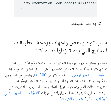
implementation
'
com
.
google
.
mlkit
:
barcode
-
sc
}
أعِد إنشاء تطبيقك.
سبب توفير بعض واجهات برمجة التطبيقات
للنماذج التي يتم تنزيلها ديناميكيًا
تحتوي بعض واجهات برمجة التطبيقات من حزمة تعلّم الآلة على خيارات
نماذج كثيرة جدًا بحيث لا يمكن تضمينها. على سبيل المثال، تتيح ميزة
التعرّف على الحبر الرقمي
استخدام أكثر من
300 لغة
، وليس من الضروري
دائمًا وضع كل لغة داخل الميزة أثناء التثبيت. لهذا الغرض، نوفّر خيار
التثبيت الثالث الذي يتم فيه تنزيل النماذج عند الطلب بعد التثبيت. في
الوقت الحالي، لا يتوفّر هذا الخيار إلا في ميزات "
التعرّف على الحبر الرقمي
" و"
الترجمة
" و"
استخراج الكيانات
".