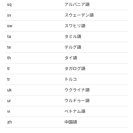
sq
アルバニア語
sv
スウェーデン語
sw
スワヒリ語
ta
タミル語
te
テルグ語
th
タイ語
tl
タガログ語
tr
トルコ
uk
ウクライナ語
ur
ウルドゥー語
vi
ベトナム語
zh
中国語