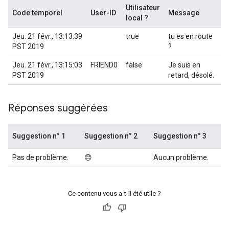
Utilisateur
Code temporel
User-ID
Message
local ?
Jeu. 21 févr., 13:13:39
true
tu es en route
PST 2019
?
Jeu. 21 févr., 13:15:03
FRIEND0
false
Je suis en
PST 2019
retard, désolé.
Réponses suggérées
Suggestion n° 1
Suggestion n° 2
Suggestion n° 3
Pas de problème.
😞
Aucun problème.
Ce contenu vous a-t-il été utile ?