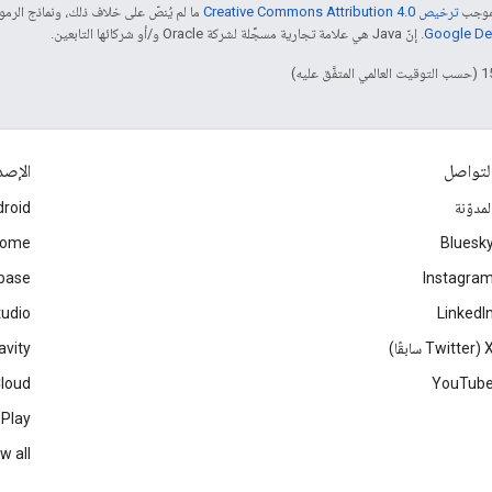
بموجب
ترخيص Creative Commons Attribution 4.0‏
ما لم يُنصّ على خلاف ذلك، ونماذج الر
. إنّ Java هي علامة تجارية مسجَّلة لشركة Oracle و/أو شركائها التابعين.
لتواصل
الإصد
لمدوّنة
roid
rome
Bluesk
ebase
Instagra
tudio
LinkedI
Twitter سابقًا)
avity
Cloud
YouTub
 Play
w all