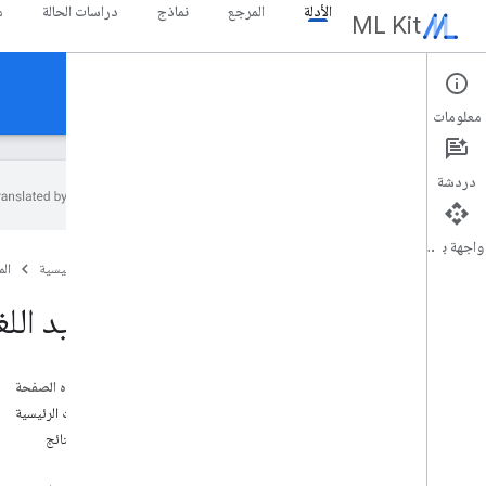
الأدلة
المرجع
نماذج
دراسات الحالة
م
ML Kit
الأدلة
معلومات
دردشة
واجهة برمجة التطبيقات
نظرة عامة
الصفحة الرئيسية
ال
ملاحظات حول الإصدار
المشاكل المعروفة
تحديد اللغ
برنامج استخدام المنتج قبل إطلاقه
نقل البيانات من حزمة تعلّم الآلة لبرنامج
Firebase
على هذه الصفحة
نقل البيانات من الأجهزة الجوّالة
الإمكانات الرئيسية
أمثلة النتائج
Gen
AI
نظرة عامة