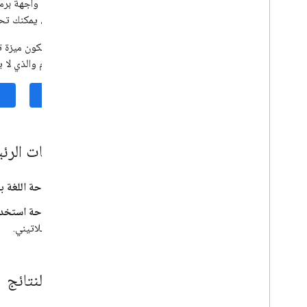
باستخدام واجهة برم
إنشاء ملخّص (ميزة تجريبية)
تعلّم الآلة، يمكنك 
التدقيق اللغوي (إصدار تجريبي)
إعادة الكتابة (ميزة تجريبية)
يمكن أن تكون ميزة ت
وصف الصورة (إصدار تجريبي)
المستخدم والذي لا يت
التعرّف على الكلام (إصدار أولي)
Prompt (إصدار تجريبي)
iOS
برنامج "معاينة المطوّر لخدمة AICore"
Vision
الإمكانات الرئ
التعرّف على النص - الإصدار 2
التعرّف على الوجوه
إتاحة اللغة 
التعرّف على شبكة الوجه (إصدار تجريبي)
رصد موضع التصوير (تجريبي)
إتاحة استخدا
تصنيف الصور الذاتية (إصدار تجريبي)
واللاتيني.
تصنيف الموضوع (إصدار تجريبي)
الماسح الضوئي للمستندات
فحص الرمز الشريطي
أمثلة النتائج
تصنيف الصور
اكتشاف العناصر وتتبّعها