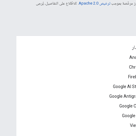
موز مرخّصة بموجب
ترخيص Apache 2.0‏
. للاطّلاع على التفاصيل، يُرجى
ار
And
Ch
Fir
Google AI S
Google Antigr
Google 
Google
Vie