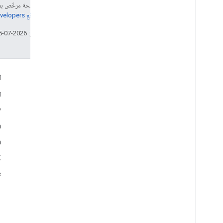
الأحكام والخصوصية
إنّ محتوى هذه الصفحة مرخّص 
الإفصاح عن بيانات Android
مراجعة
سياسات موقع Google Developers‏
الإفصاح عن بيانات i
OS
تاريخ التعديل الأخير: 2026-07-15 (حسب التوقيت العالمي المتفَّق عليه)
التفاعل
ا
Google Developer Program
ا
y
Google Developer Groups
m
Google Developer Experts
n
Accelerators
Google Cloud & NVIDIA
‫X ‏(
e