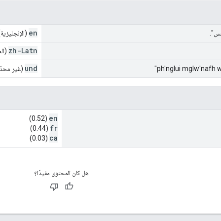
en
يس".
(الإنجليزية)
zh-Latn
(الص
und
(غير محدّ
en
(0.52)
fr
(0.44)
ca
(0.03)
هل كان المحتوى مفيدًا؟