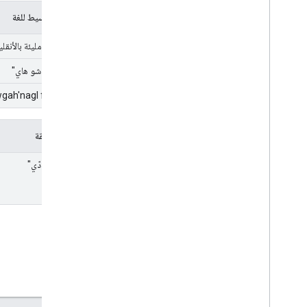
التعرّف على الحبر الرقمي
تعريف بسيط للغة
النماذج المخصّصة
"مركبتي مليئة بالأنقل
اللغة الطبيعية
"داو شان شو هاي"
تحديد اللغة
"ph'nglui mglw'nafh wgah'nagl fhtagn"
نظرة عامة
اللغات المتاحة
Android
توزيع الثقة
i
OS
الترجمة
"انقلاب ودّي"
رد سريع
استخراج الكيانات (إصدار تجريبي)
نصائح
مسارات تثبيت النماذج على Android
تقليل حجم حزمة تطبيق Android
كولونا