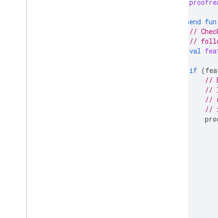
val
proofre
suspend
fun
// Chec
// foll
val
fea
if
(
fea
// 
// 
// 
// 
pro