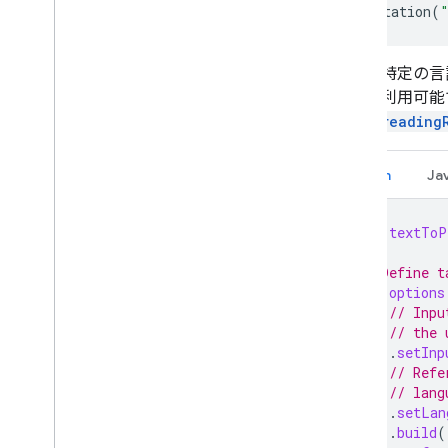
i
OS データ開示
implementation
(
次に、特定の言
機能が利用可能
Proofreading
Kotlin
Ja
val
textToP
// Define t
val
options
// Inpu
// the 
.
setInp
// Refe
// lang
.
setLan
.
build
(