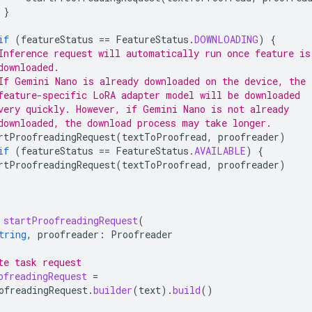
}
if
(
featureStatus
==
FeatureStatus
.
DOWNLOADING
)
{
Inference request will automatically run once feature is
downloaded.
If Gemini Nano is already downloaded on the device, the
feature-specific LoRA adapter model will be downloaded
very quickly. However, if Gemini Nano is not already
downloaded, the download process may take longer.
rtProofreadingRequest
(
textToProofread
,
proofreader
)
if
(
featureStatus
==
FeatureStatus
.
AVAILABLE
)
{
rtProofreadingRequest
(
textToProofread
,
proofreader
)
startProofreadingRequest
(
tring
,
proofreader
:
Proofreader
te task request
ofreadingRequest
=
ofreadingRequest
.
builder
(
text
).
build
()