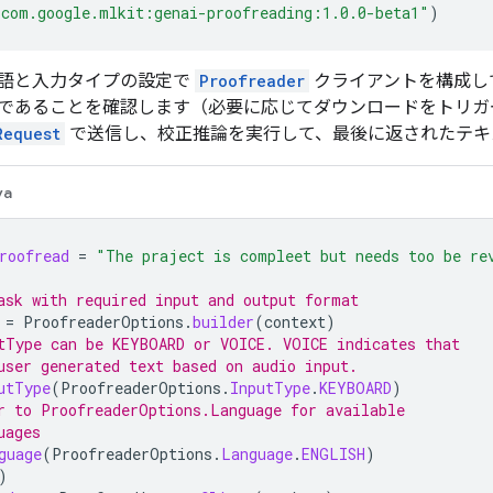
"com.google.mlkit:genai-proofreading:1.0.0-beta1"
)
語と入力タイプの設定で
Proofreader
クライアントを構成し
であることを確認します（必要に応じてダウンロードをトリガ
Request
で送信し、校正推論を実行して、最後に返されたテキ
va
roofread
=
"The praject is compleet but needs too be re
ask with required input and output format
=
ProofreaderOptions
.
builder
(
context
)
tType can be KEYBOARD or VOICE. VOICE indicates that
user generated text based on audio input.
utType
(
ProofreaderOptions
.
InputType
.
KEYBOARD
)
r to ProofreaderOptions.Language for available
uages
guage
(
ProofreaderOptions
.
Language
.
ENGLISH
)
)