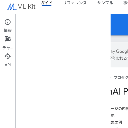
ガイド
リファレンス
サンプル
事
ML Kit
ガイド
情報
チャット
は誤りが含まれる
API
概要
リリースノート
ホーム
プロダ
既知の問題
早期アクセス プログラム
Gen
AI 
ML Kit から Firebase への移行
Mobile Vision からの移行
このページの内
Gen
AI
主な機能
概要
検索結果の例
要約（ベータ版）