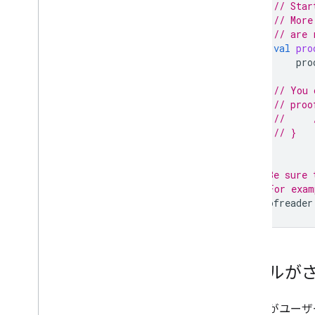
// Star
// More
// are 
val
pro
pro
// You 
// proo
//     
// }
}
// Be sure 
// For exam
proofreader
モデルが
モデルがユーザ