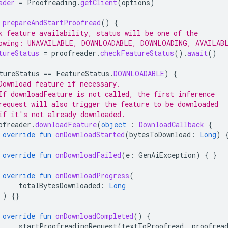
ader
=
Proofreading
.
getClient
(
options
)
prepareAndStartProofread
()
{
k feature availability, status will be one of the
owing: UNAVAILABLE, DOWNLOADABLE, DOWNLOADING, AVAILAB
tureStatus
=
proofreader
.
checkFeatureStatus
().
await
()
tureStatus
==
FeatureStatus
.
DOWNLOADABLE
)
{
Download feature if necessary.
If downloadFeature is not called, the first inference
request will also trigger the feature to be downloaded
if it's not already downloaded.
ofreader
.
downloadFeature
(
object
:
DownloadCallback
{
override
fun
onDownloadStarted
(
bytesToDownload
:
Long
)
override
fun
onDownloadFailed
(
e
:
GenAiException
)
{
}
override
fun
onDownloadProgress
(
totalBytesDownloaded
:
Long
)
{}
override
fun
onDownloadCompleted
()
{
startProofreadingRequest
(
textToProofread
,
proofrea