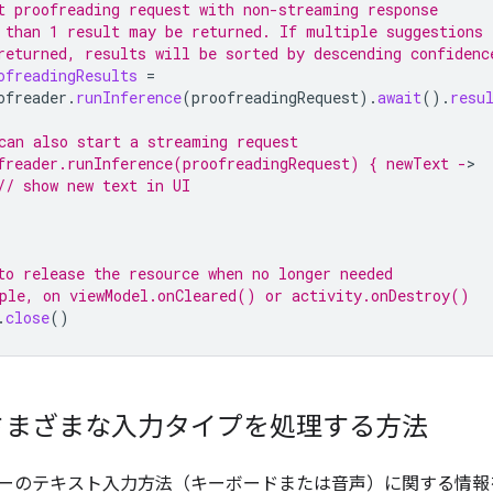
t proofreading request with non-streaming response
 than 1 result may be returned. If multiple suggestions
returned, results will be sorted by descending confidenc
ofreadingResults
=
ofreader
.
runInference
(
proofreadingRequest
).
await
().
resu
can also start a streaming request
freader.runInference(proofreadingRequest) { newText -
// show new text in UI
to release the resource when no longer needed
ple, on viewModel.onCleared() or activity.onDestroy()
.
close
()
さまざまな入力タイプを処理する方法
ーのテキスト入力方法（キーボードまたは音声）に関する情報