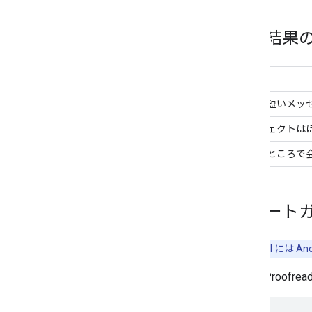
オブジェクトの検出とトラッキング
デジタルインク認識
検索結果
カスタムモデル
自然言語
入力
言語識別
これは短いメッ
Translation
スマート リプライ
プロジェクトは
エンティティ抽出（ベータ版）
クマのところで
ヒント
Android でのモデルのインストール パ
ス
スタート
Android アプリのパッケージ サイズを
小さくする
注:
この API には An
コロフォン
GenAI Pro
利用規約とプライバシー
Android データ開示