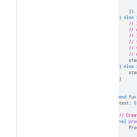
})
}
else
// 
// 
// 
// 
// 
// 
sta
}
else
sta
}
}
suspend
fun
text
:
S
)
{
// Crea
val
pro
Pro