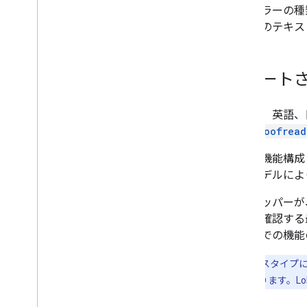
あるエラーの種
声入力のテキス
サポート
校正は、英語、
り、
Proofread
特定の機能構成
れたモデルによ
デベロッパーが
ことを確認する
バイスでの機能
注:
デバイスタイプによっ
なる場合があります。L