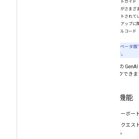
スタートガイド
校正（ベータ版）
モデルがさまざ
書き換え（ベータ版）
サポートされて
画像の説明（ベータ版）
セットアップに
音声認識（アルファ版）
サンプルコード
プロンプト（ベータ版）
AICore デベロッパー プレビュー プロ
この API はベー
グラム
能性があります。
ビジョン
ML Kit の 
テキスト認識 v2
チェックできま
顔検出
顔メッシュ検出（ベータ版）
姿勢検出（ベータ版）
主な機能
自撮り写真の分類（ベータ版）
サブジェクト セグメンテーション（ベ
キーボー
ータ版）
ドキュメント スキャナ
リクエス
バーコード スキャン
す。
画像ラベル付け