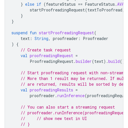
}
else
if
(
featureStatus
==
FeatureStatus
.
AVAI
startProofreadingRequest
(
textToProofread
,
}
}
suspend
fun
startProofreadingRequest
(
text
:
String
,
proofreader
:
Proofreader
)
{
// Create task request
val
proofreadingRequest
=
ProofreadingRequest
.
builder
(
text
).
build
()
// Start proofreading request with non-streami
// More than 1 result may be returned. If mult
// are returned, results will be sorted by desc
val
proofreadingResults
=
proofreader
.
runInference
(
proofreadingReque
// You can also start a streaming request
// proofreader.runInference(proofreadingReques
//     // show new text in UI
// }