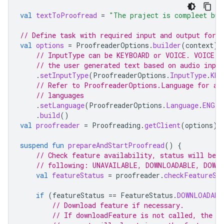
val
textToProofread
=
"The praject is compleet but
// Define task with required input and output form
val
options
=
ProofreaderOptions
.
builder
(
context
)
// InputType can be KEYBOARD or VOICE. VOICE i
// the user generated text based on audio input
.
setInputType
(
ProofreaderOptions
.
InputType
.
KEY
// Refer to ProofreaderOptions.Language for av
// languages
.
setLanguage
(
ProofreaderOptions
.
Language
.
ENGLI
.
build
()
val
proofreader
=
Proofreading
.
getClient
(
options
)
suspend
fun
prepareAndStartProofread
()
{
// Check feature availability, status will be o
// following: UNAVAILABLE, DOWNLOADABLE, DOWN
val
featureStatus
=
proofreader
.
checkFeatureSt
if
(
featureStatus
==
FeatureStatus
.
DOWNLOADABL
// Download feature if necessary.
// If downloadFeature is not called, the f