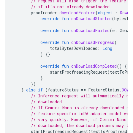
// request will also trigger the feature to
// if it's not already downloaded.
proofreader
.
downloadFeature
(
object
:
Downl
override
fun
onDownloadStarted
(
bytesTo
override
fun
onDownloadFailed
(
e
:
GenAi
override
fun
onDownloadProgress
(
totalBytesDownloaded
:
Long
)
{}
override
fun
onDownloadCompleted
()
{
startProofreadingRequest
(
textToPro
}
})
}
else
if
(
featureStatus
==
FeatureStatus
.
DOWN
// Inference request will automatically ru
// downloaded.
// If Gemini Nano is already downloaded on
// feature-specific LoRA adapter model wil
// very quickly. However, if Gemini Nano i
// downloaded, the download process may ta
startProofreadingRequest
(
textToProofread
,