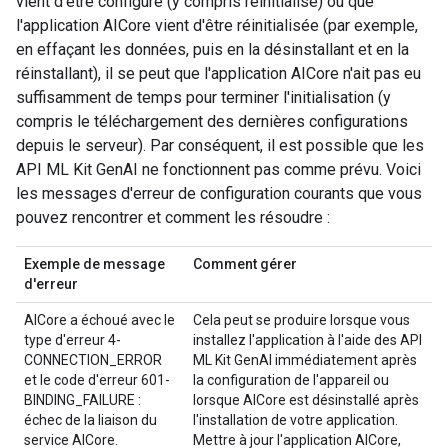
vient d'être configuré (y compris réinitialisé) ou que
l'application AICore vient d'être réinitialisée (par exemple,
en effaçant les données, puis en la désinstallant et en la
réinstallant), il se peut que l'application AICore n'ait pas eu
suffisamment de temps pour terminer l'initialisation (y
compris le téléchargement des dernières configurations
depuis le serveur). Par conséquent, il est possible que les
API ML Kit GenAI ne fonctionnent pas comme prévu. Voici
les messages d'erreur de configuration courants que vous
pouvez rencontrer et comment les résoudre :
Exemple de message
Comment gérer
d'erreur
AICore a échoué avec le
Cela peut se produire lorsque vous
type d'erreur 4-
installez l'application à l'aide des API
CONNECTION_ERROR
ML Kit GenAI immédiatement après
et le code d'erreur 601-
la configuration de l'appareil ou
BINDING_FAILURE :
lorsque AICore est désinstallé après
échec de la liaison du
l'installation de votre application.
service AICore.
Mettre à jour l'application AICore,