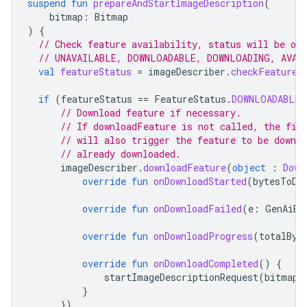
suspend
fun
prepareAndStartImageDescription
(
bitmap
:
Bitmap
)
{
// Check feature availability, status will be on
// UNAVAILABLE, DOWNLOADABLE, DOWNLOADING, AVAI
val
featureStatus
=
imageDescriber
.
checkFeatureS
if
(
featureStatus
==
FeatureStatus
.
DOWNLOADABLE
)
// Download feature if necessary.
// If downloadFeature is not called, the fir
// will also trigger the feature to be downl
// already downloaded.
imageDescriber
.
downloadFeature
(
object
:
Down
override
fun
onDownloadStarted
(
bytesToDo
override
fun
onDownloadFailed
(
e
:
GenAiEx
override
fun
onDownloadProgress
(
totalByt
override
fun
onDownloadCompleted
()
{
startImageDescriptionRequest
(
bitmap
,
}
})