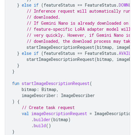
}
else
if
(
featureStatus
==
FeatureStatus
.
DOWNLO
// Inference request will automatically run 
// downloaded.
// If Gemini Nano is already downloaded on t
// feature-specific LoRA adapter model will 
// very quickly. However, if Gemini Nano is 
// downloaded, the download process may take
startImageDescriptionRequest
(
bitmap
,
imageDe
}
else
if
(
featureStatus
==
FeatureStatus
.
AVAILA
startImageDescriptionRequest
(
bitmap
,
imageDe
}
}
fun
startImageDescriptionRequest
(
bitmap
:
Bitmap
,
imageDescriber
:
ImageDescriber
)
{
// Create task request
val
imageDescriptionRequest
=
ImageDescription
.
builder
(
bitmap
)
.
build
()
}