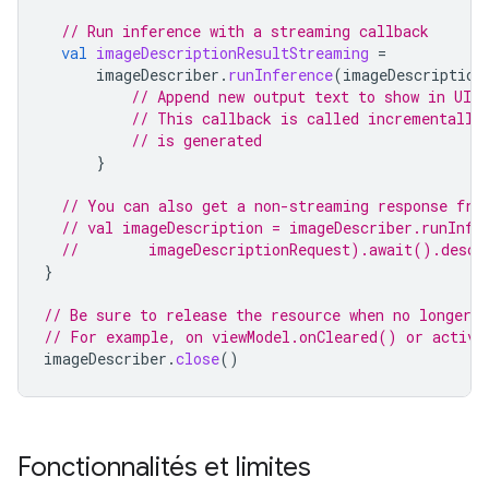
// Run inference with a streaming callback
val
imageDescriptionResultStreaming
=
imageDescriber
.
runInference
(
imageDescription
// Append new output text to show in UI
// This callback is called incrementally
// is generated
}
// You can also get a non-streaming response fro
// val imageDescription = imageDescriber.runInfe
//        imageDescriptionRequest).await().descr
}
// Be sure to release the resource when no longer n
// For example, on viewModel.onCleared() or activi
imageDescriber
.
close
()
Fonctionnalités et limites