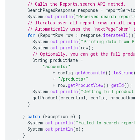
// Calls the Reports.search API method.
SearchPagedResponse
response
=
reportService
System
.
out
.
println
(
"Received search reports 
// Iterates over all report rows in all pages
// Automatically uses the `nextPageToken` if
for
(
ReportRow
row
:
response
.
iterateAll
())
System
.
out
.
println
(
"Printing data from Pro
System
.
out
.
println
(
row
);
// Optionally, you can get the full produc
String
productName
=
"accounts/"
+
config
.
getAccountId
().
toString
()
+
"/products/"
+
row
.
getProductView
().
getId
();
System
.
out
.
println
(
"Getting full product d
getProduct
(
credential
,
config
,
productName
}
}
catch
(
Exception
e
)
{
System
.
out
.
println
(
"Failed to search reports
System
.
out
.
println
(
e
);
}