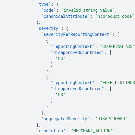
"type"
:
{
"code"
:
"invalid_string_value"
,
"canonicalAttribute"
:
"n:product_code"
},
"severity"
:
{
"severityPerReportingContext"
:
[
{
"reportingContext"
:
"SHOPPING_ADS
"disapprovedCountries"
:
[
"US"
]
},
{
"reportingContext"
:
"FREE_LISTING
"disapprovedCountries"
:
[
"US"
]
}
],
"aggregatedSeverity"
:
"DISAPPROVED"
},
"resolution"
:
"MERCHANT_ACTION"