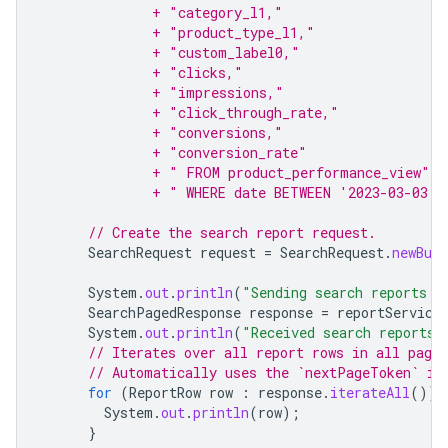
              + "category_l1,"
              + "product_type_l1,"
              + "custom_label0,"
              + "clicks,"
              + "impressions,"
              + "click_through_rate,"
              + "conversions,"
              + "conversion_rate"
              + " FROM product_performance_view"
              + " WHERE date BETWEEN '2023-03-03' 
// Create the search report request.
SearchRequest
request
=
SearchRequest
.
newBuil
System
.
out
.
println
(
"Sending search reports r
SearchPagedResponse
response
=
reportService
System
.
out
.
println
(
"Received search reports 
// Iterates over all report rows in all pages
// Automatically uses the `nextPageToken` if
for
(
ReportRow
row
:
response
.
iterateAll
())
System
.
out
.
println
(
row
);
}