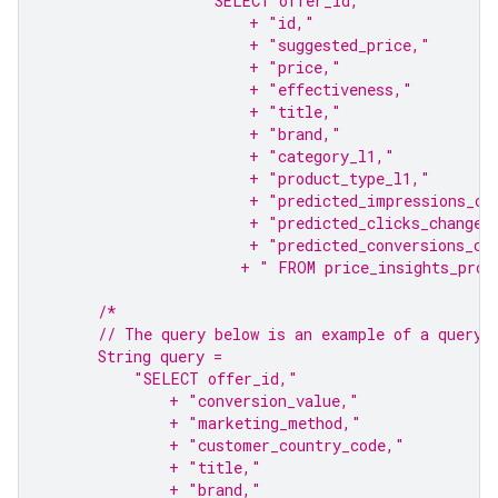
                  "SELECT offer_id,"
                       + "id,"
                       + "suggested_price,"
                       + "price,"
                       + "effectiveness,"
                       + "title,"
                       + "brand,"
                       + "category_l1,"
                       + "product_type_l1,"
                       + "predicted_impressions_ch
                       + "predicted_clicks_change_
                       + "predicted_conversions_ch
                      + " FROM price_insights_prod
/*
      // The query below is an example of a query 
      String query =
          "SELECT offer_id,"
              + "conversion_value,"
              + "marketing_method,"
              + "customer_country_code,"
              + "title,"
              + "brand,"