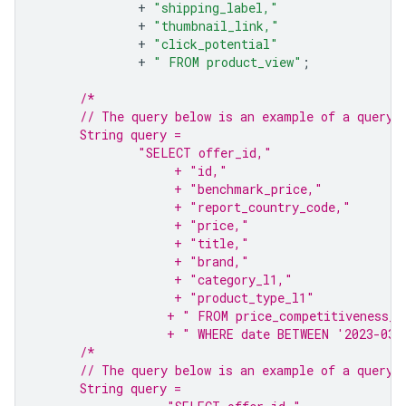
+
"shipping_label,"
+
"thumbnail_link,"
+
"click_potential"
+
" FROM product_view"
;
/*
      // The query below is an example of a query 
      String query =
              "SELECT offer_id,"
                   + "id,"
                   + "benchmark_price,"
                   + "report_country_code,"
                   + "price,"
                   + "title,"
                   + "brand,"
                   + "category_l1,"
                   + "product_type_l1"
                  + " FROM price_competitiveness_p
                  + " WHERE date BETWEEN '2023-03-
/*
      // The query below is an example of a query 
      String query =