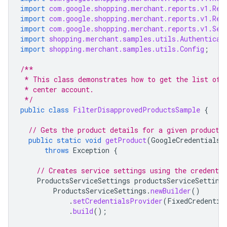
import
com.google.shopping.merchant.reports.v1.Rep
import
com.google.shopping.merchant.reports.v1.Rep
import
com.google.shopping.merchant.reports.v1.Sea
import
shopping.merchant.samples.utils.Authenticat
import
shopping.merchant.samples.utils.Config
;
/**
 * This class demonstrates how to get the list of 
 * center account.
 */
public
class
FilterDisapprovedProductsSample
{
// Gets the product details for a given product 
public
static
void
getProduct
(
GoogleCredentials
throws
Exception
{
// Creates service settings using the credentia
ProductsServiceSettings
productsServiceSetting
ProductsServiceSettings
.
newBuilder
()
.
setCredentialsProvider
(
FixedCredentia
.
build
();