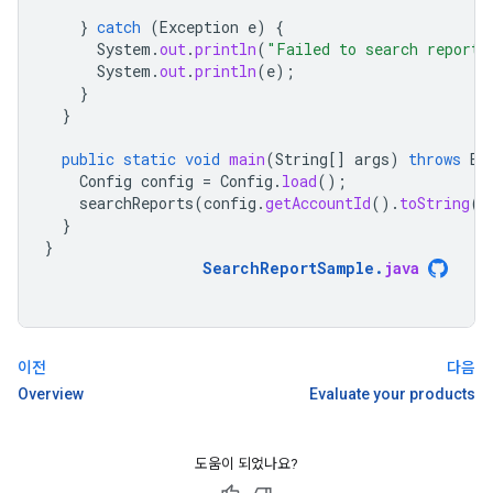
}
catch
(
Exception
e
)
{
System
.
out
.
println
(
"Failed to search reports
System
.
out
.
println
(
e
);
}
}
public
static
void
main
(
String
[]
args
)
throws
Ex
Config
config
=
Config
.
load
();
searchReports
(
config
.
getAccountId
().
toString
()
}
}
SearchReportSample
.
java
이전
다음
Overview
Evaluate your products
도움이 되었나요?