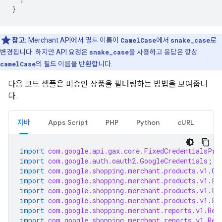
}
참고:
Merchant API에서 필드 이름이
CamelCase
에서
snake_case
로
변경됩니다. 하지만 API 요청은
snake_case
을 사용하고 응답은 항상
camelCase
의 필드 이름을 반환합니다.
다음 코드 샘플은 비승인 상품을 필터링하는 방법을 보여줍니
다.
자바
Apps Script
PHP
Python
cURL
import
com.google.api.gax.core.FixedCredentialsPro
import
com.google.auth.oauth2.GoogleCredentials
;
import
com.google.shopping.merchant.products.v1.Ge
import
com.google.shopping.merchant.products.v1.Pr
import
com.google.shopping.merchant.products.v1.Pr
import
com.google.shopping.merchant.products.v1.Pr
import
com.google.shopping.merchant.reports.v1.Rep
import
com.google.shopping.merchant.reports.v1.Rep