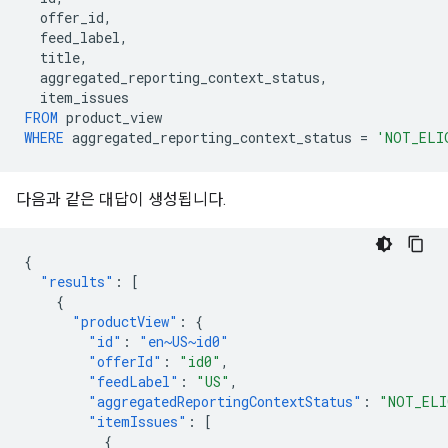
offer_id
,
feed_label
,
title
,
aggregated_reporting_context_status
,
item_issues
FROM
product_view
WHERE
aggregated_reporting_context_status
=
'NOT_ELI
다음과 같은 대답이 생성됩니다.
{
"results"
:
[
{
"productView"
:
{
"id"
:
"en~US~id0"
"offerId"
:
"id0"
,
"feedLabel"
:
"US"
,
"aggregatedReportingContextStatus"
:
"NOT_ELI
"itemIssues"
:
[
{