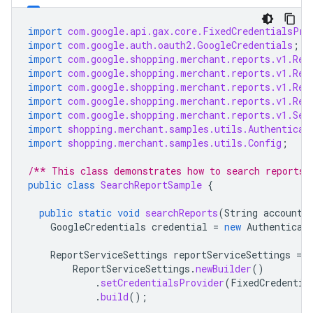
import
com.google.api.gax.core.FixedCredentialsPro
import
com.google.auth.oauth2.GoogleCredentials
;
import
com.google.shopping.merchant.reports.v1.Rep
import
com.google.shopping.merchant.reports.v1.Rep
import
com.google.shopping.merchant.reports.v1.Rep
import
com.google.shopping.merchant.reports.v1.Rep
import
com.google.shopping.merchant.reports.v1.Sea
import
shopping.merchant.samples.utils.Authenticat
import
shopping.merchant.samples.utils.Config
;
/** This class demonstrates how to search reports 
public
class
SearchReportSample
{
public
static
void
searchReports
(
String
accountI
GoogleCredentials
credential
=
new
Authenticat
ReportServiceSettings
reportServiceSettings
=
ReportServiceSettings
.
newBuilder
()
.
setCredentialsProvider
(
FixedCredentia
.
build
();