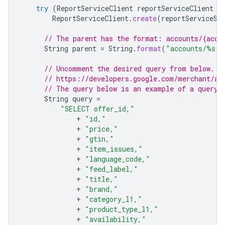
try
(
ReportServiceClient
reportServiceClient
=
ReportServiceClient
.
create
(
reportServiceSe
// The parent has the format: accounts/{acco
String
parent
=
String
.
format
(
"accounts/%s"
,
// Uncomment the desired query from below. D
// https://developers.google.com/merchant/ap
// The query below is an example of a query 
String
query
=
"SELECT offer_id,"
+
"id,"
+
"price,"
+
"gtin,"
+
"item_issues,"
+
"language_code,"
+
"feed_label,"
+
"title,"
+
"brand,"
+
"category_l1,"
+
"product_type_l1,"
+
"availability,"