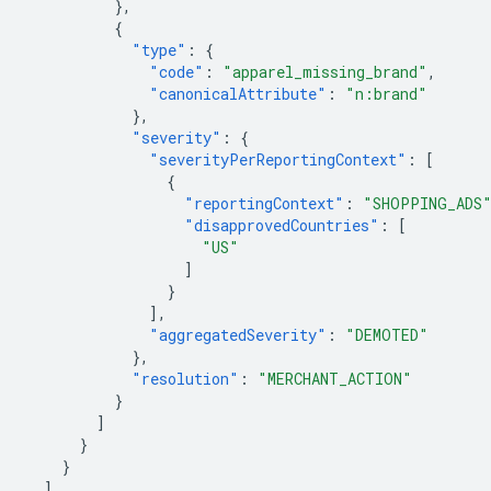
},
{
"type"
:
{
"code"
:
"apparel_missing_brand"
,
"canonicalAttribute"
:
"n:brand"
},
"severity"
:
{
"severityPerReportingContext"
:
[
{
"reportingContext"
:
"SHOPPING_ADS
"disapprovedCountries"
:
[
"US"
]
}
],
"aggregatedSeverity"
:
"DEMOTED"
},
"resolution"
:
"MERCHANT_ACTION"
}
]
}
}
]