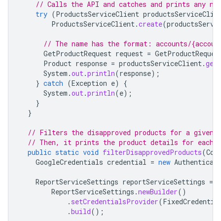
// Calls the API and catches and prints any ne
try
(
ProductsServiceClient
productsServiceClie
ProductsServiceClient
.
create
(
productsServi
// The name has the format: accounts/{accoun
GetProductRequest
request
=
GetProductReques
Product
response
=
productsServiceClient
.
get
System
.
out
.
println
(
response
);
}
catch
(
Exception
e
)
{
System
.
out
.
println
(
e
);
}
}
// Filters the disapproved products for a given 
// Then, it prints the product details for each 
public
static
void
filterDisapprovedProducts
(
Con
GoogleCredentials
credential
=
new
Authenticat
ReportServiceSettings
reportServiceSettings
=
ReportServiceSettings
.
newBuilder
()
.
setCredentialsProvider
(
FixedCredentia
.
build
();