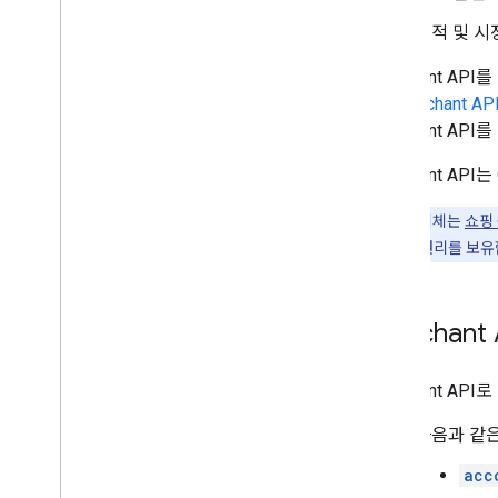
Link a Google business profile
Manage Local Feeds Partnership (LFP)
실적 및 시
providers
View and troubleshoot issues
Merchant AP
다.
Merchant
Manage data sources
Merchant A
Overview
Merchant API는
Manage API data sources
Manage various data source types
참고:
소매업체는
쇼핑
View your data sources
절하게 대응할 권리를 보유
Monitor and trigger data source
processing
Merchan
Manage products
Overview
Add and manage products
Merchant A
Make frequent updates to your
products
다음과 같은
List your products data and product
acc
issues