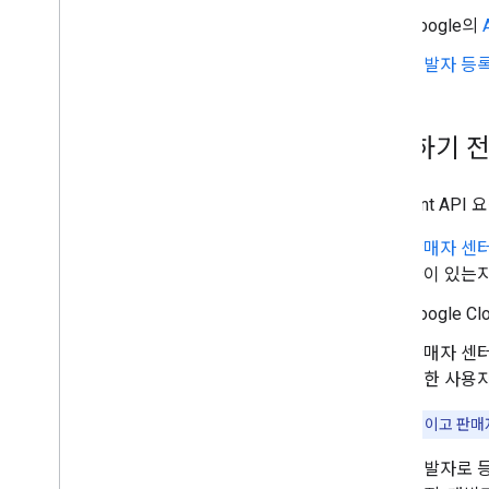
Review products
Google의
Review merchants
개발자 등록
Manage checkout settings
Overview
시작하기 
Manage order tracking signals
Overview
Merchant A
Manage your online return policies
판매자 센
Overview
한이 있는지
Google
Manage local feeds partnership
Overview
판매자 센터
러한 사용자
Manage promotions
Overview
참고:
파트너이고 판매자
Troubleshoot issues
개발자로 등