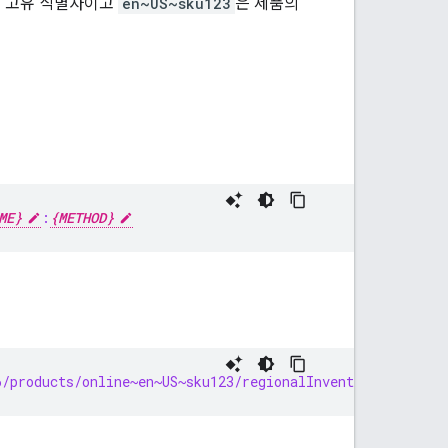
의 고유 식별자이고
en~US~sku123
은 제품의
ME}
:
{METHOD}
/products/online~en~US~sku123/regionalInventories/456