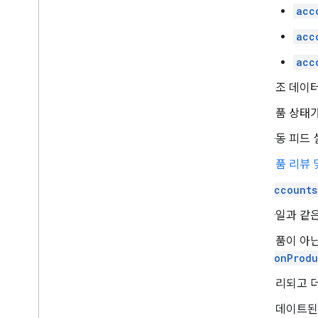
Enable automatic improvements
acc
acc
Manage reports
Overview
acc
Get started
보조 데이터
Evaluate your products
Performance reports
제품 상태가
Understand the market
자동 피드
Explore your competitive landscape
Analyze You
Tube Affiliate
제품 리뷰 
Performance (Alpha)
Compose a query
accounts
파일과 같은
Manage inventories
Overview
제품이 아닌
Local inventories
NonProdu
Regional inventories
격리되고 더
Manage reviews
업데이트된