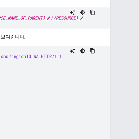
RCE_NAME_OF_PARENT}
/
{RESOURCE}
 보여줍니다.
ions?regionId=WA HTTP/1.1