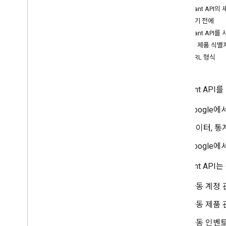
Merchant API
Agentic tools
시작하기 전에
Verify your account's connection to
Merchant API
Merchant API
계정 및 제품 식별
Migration
요청 URL 형식
Migrate from Content API
Migrate from v1beta to v1
Merchant A
Manage merchant accounts and
Google
settings
Overview
데이터, 통
Create accounts
Google
Account relationships
Manage access control
Merchant A
Manage business settings
Manage regions
자동 계정 
Manage Merchant Center email
preferences
자동 제품 
Subscribe to push notifications
자동 인벤