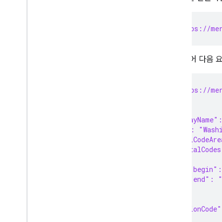
POST https://mer
예를 들어 다음 
POST https://mer
{
  "displayName"
  "name": "Wash
  "postalCodeAre
    "postalCodes
      {
        "begin"
        "end": 
      }
    ],
    "regionCode
  }