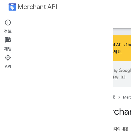
Merchant API
홈
안내
참조
Resources
지원
정보
Merchant API
채팅
을 참고하세요.
Overview
API
Terms and Conditions
Latest updates
있을 수 있습니다.
Design
Versioning
Known issues
홈
제품
Merc
Mercha
Get started
Quickstart
Authorization
이 페이지의 내용
Create test accounts