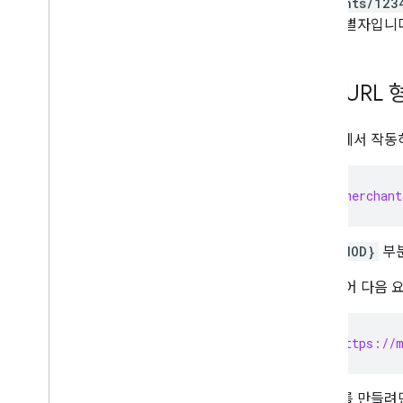
accounts/123
고유 식별자입니다
요청 URL 
리소스에서 작동하
https://merchant
:{METHOD}
부분
예를 들어 다음 
DELETE https://m
리소스를 만들려