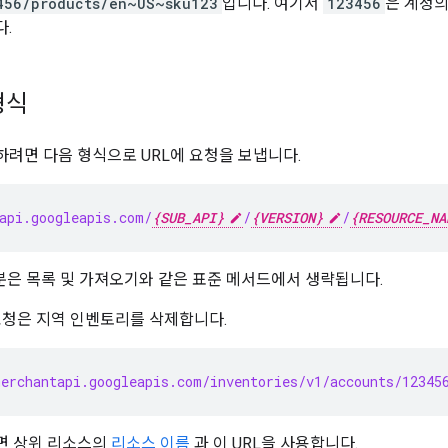
456/products/en~US~sku123
입니다. 여기서
123456
은 계정
.
형식
려면 다음 형식으로 URL에 요청을 보냅니다.
api.googleapis.com/
{SUB_API}
/
{VERSION}
/
{RESOURCE_NA
은 목록 및 가져오기와 같은 표준 메서드에서 생략됩니다.
요청은 지역 인벤토리를 삭제합니다.
erchantapi.googleapis.com/inventories/v1/accounts/123456
면 상위 리소스의
리소스 이름
과 이 URL을 사용합니다.