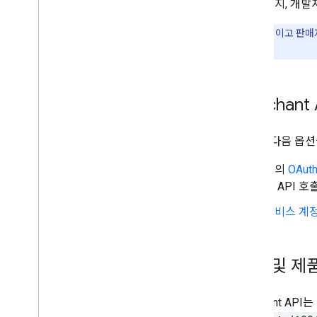
공지, 개발
Manage programs
Overview
참고:
파트너이고 판매자
정
해야 합니다.
Manage customer loyalty data
Overview
Merchan
Manage Comparison Shopping
Services (CSS)
Overview
인증에 다음 옵션
Get started
앱의
OAut
한 API 호
Advanced
Send multiple requests at once
서비스 계정
Manage conversion sources
Quotas and limits
Track usage metrics
계정 및 제
Handle error responses
Error messages
Merchant API