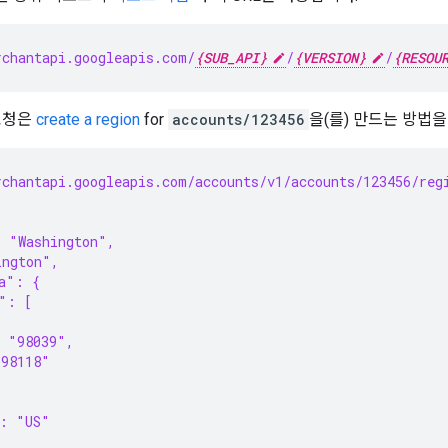
chantapi.googleapis.com/
{SUB_API}
/
{VERSION}
/
{RESOU
요청은
create a region
for
accounts/123456
을(를) 만드는 방법을
chantapi.googleapis.com/accounts/v1/accounts/123456/reg
: "Washington",
ington",
a": {
": [
: "98039",
"98118"
": "US"