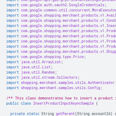
import
com.google.auth.oauth2.GoogleCredentials
;
import
com.google.common.util.concurrent.MoreExecuto
import
com.google.shopping.merchant.products.v1.Avai
import
com.google.shopping.merchant.products.v1.Cond
import
com.google.shopping.merchant.products.v1.Inse
import
com.google.shopping.merchant.products.v1.Prod
import
com.google.shopping.merchant.products.v1.Prod
import
com.google.shopping.merchant.products.v1.Prod
import
com.google.shopping.merchant.products.v1.Prod
import
com.google.shopping.merchant.products.v1.Ship
import
com.google.shopping.type.Price
;
import
java.util.ArrayList
;
import
java.util.List
;
import
java.util.Random
;
import
java.util.stream.Collectors
;
import
shopping.merchant.samples.utils.Authenticator
import
shopping.merchant.samples.utils.Config
;
/** This class demonstrates how to insert a product 
public
class
InsertProductInputAsyncSample
{
private
static
String
getParent
(
String
accountId
)