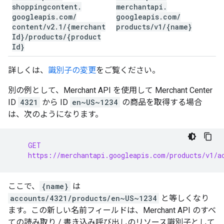
shoppingcontent
.
merchantapi
.
googleapis
.
com
/
googleapis
.
com
/
content
/
v2
.
1
/
{merchant
products
/
v1
/
{name}
Id}
/
products
/
{product
Id}
詳しくは、
識別子の変更
をご覧ください。
別の例として、Merchant API を使用して Merchant Center
ID
4321
から ID
en~US~1234
の商品を取得する場合
は、次のようになります。
    GET
    https://merchantapi.googleapis.com/products/v1/a
ここで、
{name}
は
accounts/4321/products/en~US~1234
と等しくなり
ます。この新しい名前フィールドは、Merchant API のすべ
ての読み取り / 書き込み呼び出しのリソース識別子として