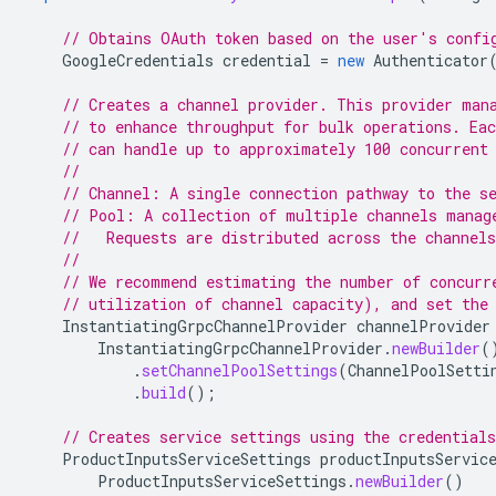
// Obtains OAuth token based on the user's confi
GoogleCredentials
credential
=
new
Authenticator
// Creates a channel provider. This provider man
// to enhance throughput for bulk operations. Eac
// can handle up to approximately 100 concurrent
//
// Channel: A single connection pathway to the s
// Pool: A collection of multiple channels manag
//   Requests are distributed across the channels
//
// We recommend estimating the number of concurr
// utilization of channel capacity), and set the
InstantiatingGrpcChannelProvider
channelProvider
InstantiatingGrpcChannelProvider
.
newBuilder
(
.
setChannelPoolSettings
(
ChannelPoolSetti
.
build
();
// Creates service settings using the credentials
ProductInputsServiceSettings
productInputsServic
ProductInputsServiceSettings
.
newBuilder
()