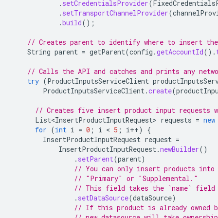
.
setCredentialsProvider
(
FixedCredentials
.
setTransportChannelProvider
(
channelProv
.
build
();
// Creates parent to identify where to insert the
String
parent
=
getParent
(
config
.
getAccountId
().
// Calls the API and catches and prints any netw
try
(
ProductInputsServiceClient
productInputsSer
ProductInputsServiceClient
.
create
(
productInp
// Creates five insert product input requests 
List<InsertProductInputRequest>
requests
=
new
for
(
int
i
=
0
;
i
 < 
5
;
i
++
)
{
InsertProductInputRequest
request
=
InsertProductInputRequest
.
newBuilder
()
.
setParent
(
parent
)
// You can only insert products into
// "Primary" or "Supplemental."
// This field takes the `name` field
.
setDataSource
(
dataSource
)
// If this product is already owned b
// new datasource will take ownership