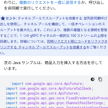
わりに、
複数のリクエストを一度に送信する
か、呼び出し
を非同期で実行してください。
ヒント:
チャネル プールでスループットを改善する: 並列非同期呼び
出しを使用し、チャネル プールを構成して、一括オペレーションのス
ループットを最大化します。これにより、複数の基盤となる接続を管理
することで、1 つの gRPC チャネルの一般的な 100 ストリームの上限を
回避します。詳細については、
同時リクエスト用にコードをリファクタ
リングする: チャンネル プールでスループットを改善する
をご覧くださ
い。
次の Java サンプルは、商品入力を挿入する方法を示して
います。
import
com.google.api.core.ApiFuture
;
import
com.google.api.core.ApiFutureCallback
;
import
com.google.api.core.ApiFutures
;
import
com.google.api.gax.core.FixedCredentialsProvi
import
com.google.api.gax.grpc.ChannelPoolSettings
;
import
com.google.api.gax.grpc.InstantiatingGrpcChan