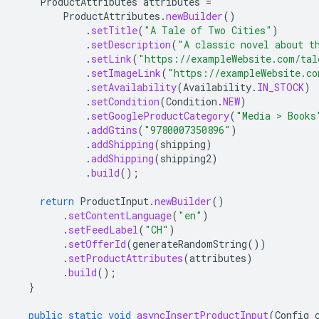
ProductAttributes
attributes
=
ProductAttributes
.
newBuilder
()
.
setTitle
(
"A Tale of Two Cities"
)
.
setDescription
(
"A classic novel about t
.
setLink
(
"https://exampleWebsite.com/tal
.
setImageLink
(
"https://exampleWebsite.co
.
setAvailability
(
Availability
.
IN_STOCK
)
.
setCondition
(
Condition
.
NEW
)
.
setGoogleProductCategory
(
"Media > Books
.
addGtins
(
"9780007350896"
)
.
addShipping
(
shipping
)
.
addShipping
(
shipping2
)
.
build
();
return
ProductInput
.
newBuilder
()
.
setContentLanguage
(
"en"
)
.
setFeedLabel
(
"CH"
)
.
setOfferId
(
generateRandomString
())
.
setProductAttributes
(
attributes
)
.
build
();
}
public
static
void
asyncInsertProductInput
(
Config