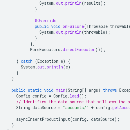
System
.
out
.
println
(
results
);
}
@Override
public
void
onFailure
(
Throwable
throwabl
System
.
out
.
println
(
throwable
);
}
},
MoreExecutors
.
directExecutor
());
}
catch
(
Exception
e
)
{
System
.
out
.
println
(
e
);
}
}
public
static
void
main
(
String
[]
args
)
throws
Exce
Config
config
=
Config
.
load
();
// Identifies the data source that will own the p
String
dataSource
=
"accounts/"
+
config
.
getAcco
asyncInsertProductInput
(
config
,
dataSource
);
}