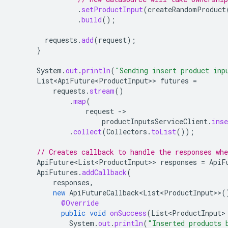
.
setProductInput
(
createRandomProduct
.
build
();
requests
.
add
(
request
);
}
System
.
out
.
println
(
"Sending insert product inp
List<ApiFuture<ProductInput>
>
futures
=
requests
.
stream
()
.
map
(
request
-
productInputsServiceClient
.
ins
.
collect
(
Collectors
.
toList
());
// Creates callback to handle the responses whe
ApiFuture<List<ProductInput>
>
responses
=
ApiF
ApiFutures
.
addCallback
(
responses
,
new
ApiFutureCallback<List<ProductInput>
>
(
@Override
public
void
onSuccess
(
List<ProductInput>
System
.
out
.
println
(
"Inserted products 