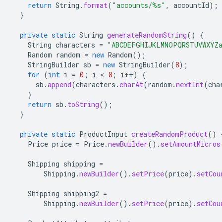
return
String
.
format
(
"accounts/%s"
,
accountId
);
}
private
static
String
generateRandomString
()
{
String
characters
=
"ABCDEFGHIJKLMNOPQRSTUVWXYZa
Random
random
=
new
Random
();
StringBuilder
sb
=
new
StringBuilder
(
8
);
for
(
int
i
=
0
;
i
 < 
8
;
i
++
)
{
sb
.
append
(
characters
.
charAt
(
random
.
nextInt
(
cha
}
return
sb
.
toString
();
}
private
static
ProductInput
createRandomProduct
()
Price
price
=
Price
.
newBuilder
().
setAmountMicros
Shipping
shipping
=
Shipping
.
newBuilder
().
setPrice
(
price
).
setCou
Shipping
shipping2
=
Shipping
.
newBuilder
().
setPrice
(
price
).
setCou