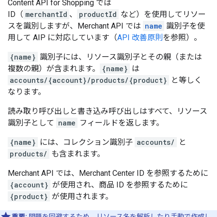
Content API for Shopping では
ID（
merchantId
、
productId
など）を使用してリソー
スを識別しますが、Merchant API では
name
識別子を使
用して AIP に対応しています（
API 改善原則
を参照）。
{name}
識別子には、リソース識別子とその親（または
複数の親）が含まれます。
{name}
は
accounts/{account}/products/{product}
と等しく
なります。
読み取り呼び出しと書き込み呼び出しはすべて、リソース
識別子として
name
フィールドを返します。
{name}
には、コレクション識別子
accounts/
と
products/
も含まれます。
Merchant API では、Merchant Center ID を参照するために
{account}
が使用され、商品 ID を参照するために
{product}
が使用されます。
重要:
問題を回避するため、リソース名を解析したり手動で作成し