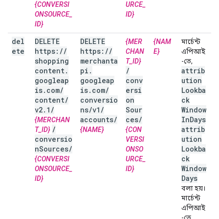
{CONVERSI
URCE_
ONSOURCE_
ID}
ID}
del
DELETE
DELETE
{MER
{NAM
মার্চেন্ট
ete
https:
/
/
https:
/
/
CHAN
E}
এপিআই
shopping
merchanta
T_ID}
-তে,
content
.
pi
.
/
attrib
googleap
googleap
conv
ution
is
.
com
/
is
.
com
/
ersi
Lookba
content
/
conversio
on
ck
v2
.
1
/
ns
/
v1
/
Sour
Window
accounts
/
ces
/
In
Days
{MERCHAN
/
attrib
T_ID}
{NAME}
{CON
conversio
ution
VERSI
n
Sources
/
Lookba
ONSO
ck
{CONVERSI
URCE_
Window
ONSOURCE_
ID}
Days
ID}
বলা হয়।
মার্চেন্ট
এপিআই
-তে,