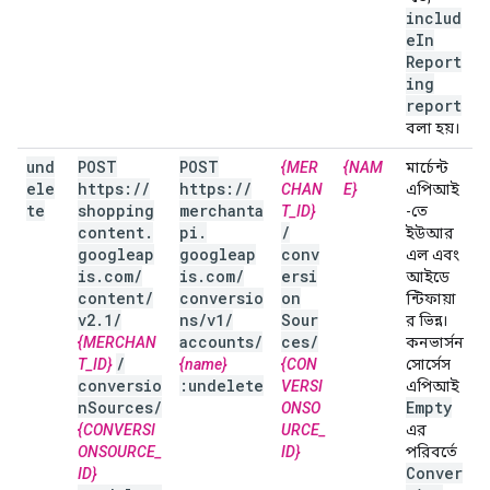
includ
e
In
Report
ing
report
বলা হয়।
und
POST
POST
{MER
{NAM
মার্চেন্ট
ele
https:
/
/
https:
/
/
CHAN
E}
এপিআই
te
shopping
merchanta
T_ID}
-তে
content
.
pi
.
/
ইউআর
googleap
googleap
conv
এল এবং
is
.
com
/
is
.
com
/
ersi
আইডে
content
/
conversio
on
ন্টিফায়া
v2
.
1
/
ns
/
v1
/
Sour
র ভিন্ন।
accounts
/
ces
/
{MERCHAN
কনভার্সন
/
T_ID}
{name}
{CON
সোর্সেস
conversio
:undelete
VERSI
এপিআই
n
Sources
/
Empty
ONSO
{CONVERSI
URCE_
এর
ONSOURCE_
ID}
পরিবর্তে
Conver
ID}