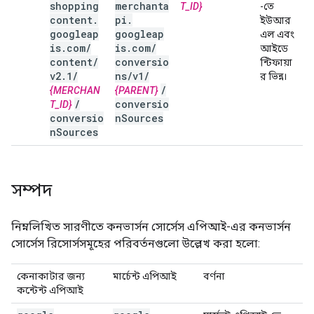
shopping
merchanta
T_ID}
-তে
content
.
pi
.
ইউআর
googleap
googleap
এল এবং
is
.
com
/
is
.
com
/
আইডে
content
/
conversio
ন্টিফায়া
v2
.
1
/
ns
/
v1
/
র ভিন্ন।
/
{MERCHAN
{PARENT}
/
conversio
T_ID}
conversio
n
Sources
n
Sources
সম্পদ
নিম্নলিখিত সারণীতে কনভার্সন সোর্সেস এপিআই-এর কনভার্সন
সোর্সেস রিসোর্সসমূহের পরিবর্তনগুলো উল্লেখ করা হলো:
কেনাকাটার জন্য
মার্চেন্ট এপিআই
বর্ণনা
কন্টেন্ট এপিআই