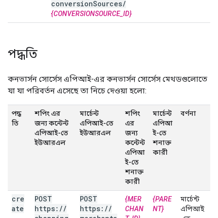
conversion
Sources
/
{CONVERSIONSOURCE_ID}
পদ্ধতি
কনভার্সন সোর্সেস এপিআই-এর কনভার্সন সোর্সেস মেথডগুলোতে
যা যা পরিবর্তন এসেছে তা নিচে দেওয়া হলো:
পদ্ধ
শপিং এর
মার্চেন্ট
শপিং
মার্চেন্ট
বর্ণনা
তি
জন্য কন্টেন্ট
এপিআই-তে
এর
এপিআ
এপিআই-তে
ইউআরএল
জন্য
ই-তে
ইউআরএল
কন্টেন্ট
শনাক্ত
এপিআ
কারী
ই-তে
শনাক্ত
কারী
cre
POST
POST
{MER
{PARE
মার্চেন্ট
ate
https:
/
/
https:
/
/
CHAN
NT}
এপিআই