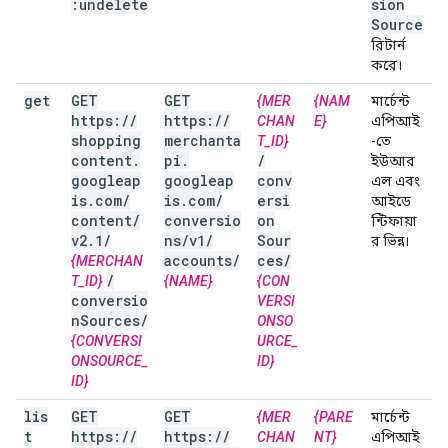
:undelete
sion
Source
রিটার্ন
করে।
get
GET
GET
{MER
{NAM
মার্চেন্ট
https:
/
/
https:
/
/
CHAN
E}
এপিআই
shopping
merchanta
T_ID}
-তে
content
.
pi
.
/
ইউআর
googleap
googleap
conv
এল এবং
is
.
com
/
is
.
com
/
ersi
আইডে
content
/
conversio
on
ন্টিফায়া
v2
.
1
/
ns
/
v1
/
Sour
র ভিন্ন।
accounts
/
ces
/
{MERCHAN
/
T_ID}
{NAME}
{CON
conversio
VERSI
n
Sources
/
ONSO
{CONVERSI
URCE_
ONSOURCE_
ID}
ID}
lis
GET
GET
{MER
{PARE
মার্চেন্ট
t
https:
/
/
https:
/
/
CHAN
NT}
এপিআই