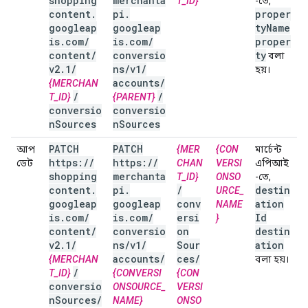
shopping
merchanta
T_ID}
-তে,
content
.
pi
.
proper
googleap
googleap
ty
Name
is
.
com
/
is
.
com
/
proper
content
/
conversio
ty
বলা
v2
.
1
/
ns
/
v1
/
হয়।
accounts
/
{MERCHAN
/
/
T_ID}
{PARENT}
conversio
conversio
n
Sources
n
Sources
PATCH
PATCH
আপ
{MER
{CON
মার্চেন্ট
https:
/
/
https:
/
/
ডেট
CHAN
VERSI
এপিআই
shopping
merchanta
T_ID}
ONSO
-তে,
content
.
pi
.
/
destin
URCE_
googleap
googleap
conv
ation
NAME
is
.
com
/
is
.
com
/
ersi
Id
}
content
/
conversio
on
destin
v2
.
1
/
ns
/
v1
/
Sour
ation
accounts
/
ces
/
{MERCHAN
বলা হয়।
/
T_ID}
{CONVERSI
{CON
conversio
ONSOURCE_
VERSI
n
Sources
/
NAME}
ONSO