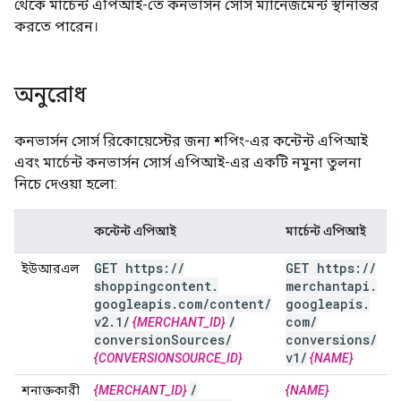
থেকে মার্চেন্ট এপিআই-তে কনভার্সন সোর্স ম্যানেজমেন্ট স্থানান্তর
করতে পারেন।
অনুরোধ
কনভার্সন সোর্স রিকোয়েস্টের জন্য শপিং-এর কন্টেন্ট এপিআই
এবং মার্চেন্ট কনভার্সন সোর্স এপিআই-এর একটি নমুনা তুলনা
নিচে দেওয়া হলো:
কন্টেন্ট এপিআই
মার্চেন্ট এপিআই
GET https:
/
/
GET https:
/
/
ইউআরএল
shoppingcontent
.
merchantapi
.
googleapis
.
com
/
content
/
googleapis
.
v2
.
1
/
/
com
/
{MERCHANT_ID}
conversion
Sources
/
conversions
/
v1
/
{CONVERSIONSOURCE_ID}
{NAME}
/
শনাক্তকারী
{MERCHANT_ID}
{NAME}