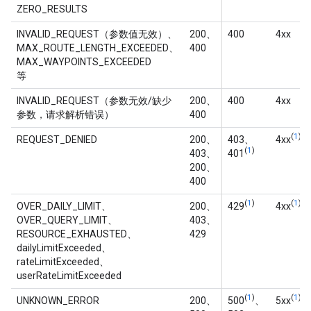
ZERO_RESULTS
INVALID_REQUEST（参数值无效）、
200、
400
4xx
MAX_ROUTE_LENGTH_EXCEEDED、
400
MAX_WAYPOINTS_EXCEEDED
等
INVALID_REQUEST（参数无效/缺少
200、
400
4xx
参数，请求解析错误）
400
(
1
)
REQUEST_DENIED
200、
403、
4xx
(
1
)
403、
401
200、
400
(
1
)
(
1
)
OVER_DAILY_LIMIT、
200、
429
4xx
OVER_QUERY_LIMIT、
403、
RESOURCE_EXHAUSTED、
429
dailyLimitExceeded、
rateLimitExceeded、
userRateLimitExceeded
(
1
)
(
1
)
UNKNOWN_ERROR
200、
500
、
5xx