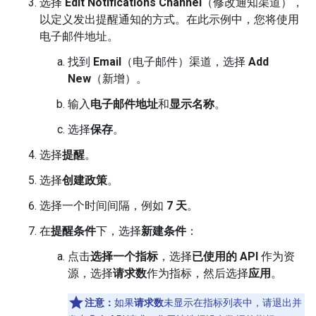
选择
Edit Notifications Channel
（修改通知渠道），
以定义发出提醒通知的方式。在此示例中，您将使用
电子邮件地址。
找到
Email
（电子邮件）渠道，选择
Add
New
（新增）。
输入
电子邮件地址
和
显示名称
。
选择
保存
。
选择
提醒
。
选择
创建政策
。
选择一个时间间隔，例如
7 天
。
在
提醒条件
下，选择
新建条件
：
点击
选择一个指标
，选择
已使用的 API
作为资
源，选择
请求数
作为指标，然后选择
应用
。
注意：
如果
请求数
未显示在指标列表中，请退出并