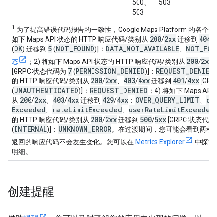
500、
503
503
1
为了提高错误代码报告的一致性，Google Maps Platform 的各个 
200
2xx
404
如下 Maps API 状态的 HTTP 响应代码/类别从
/
迁移到
/
OK
5
NOT
_
FOUND
DATA
_
NOT
_
AVAILABLE
NOT
_
FOU
(
) 迁移到
(
)]：
、
200
2xx
态
；2) 将如下 Maps API 状态的 HTTP 响应代码/类别从
/
7
PERMISSION
_
DENIED
REQUEST
_
DENIED
[GRPC 状态代码为
(
)]：
200
2xx
403
4xx
401
4xx
的 HTTP 响应代码/类别从
/
、
/
迁移到
/
[GR
UNAUTHENTICATED
REQUEST
_
DENIED
(
)]：
；4) 将如下 Maps AP
200
2xx
403
4xx
429
4xx
OVER
_
QUERY
_
LIMIT
da
从
/
、
/
迁移到
/
：
、
Exceeded
rate
Limit
Exceeded
user
Rate
Limit
Exceeded
、
、
200
2xx
500
5xx
的 HTTP 响应代码/类别从
/
迁移到
/
[GRPC 状态代
INTERNAL
UNKNOWN
_
ERROR
(
)]：
。在过渡期间，您可能会看到两种响应代
返回的响应代码
不会
发生变化。您可以在
Metrics Explorer
中探索
明细。
创建提醒