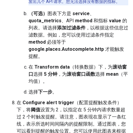
发出几个 API 请求。您无法选择没有数据的指标。
（可选）
图表下方是
service
、
quota_metrics
、API
method
和指标
value
的
列表。请选择
添加过滤条件
，以根据这些信息过
滤数据。例如，您可以使用过滤条件指定
method
必须等于
google.places.Autocomplete.http
才能触发
提醒。
在
Transform data
（转换数据）下，为
滚动窗
口
选择
5 分钟
，为
滚动窗口函数
选择
mean
（平
均值）。
选择
下一步
。
在
Configure alert trigger
（配置提醒触发条件）
下，将
阈值
设置为 2，以指定在 5 分钟内请求数量超
过 2 个时触发提醒。请注意，图表现在显示了一条红
线，表示所选时间间隔内的提醒限制。通过图表，您
可以看到提醒的触发位置。您可以使用此图表来根据