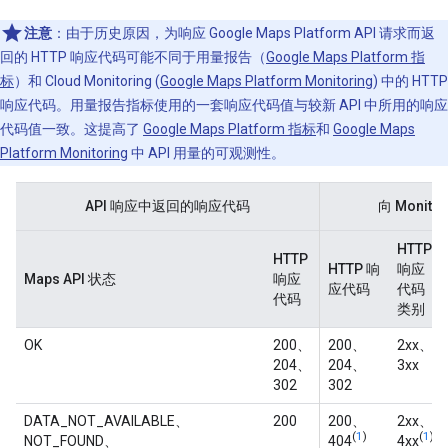
注意
：由于历史原因，为响应 Google Maps Platform API 请求而返
回的 HTTP 响应代码可能不同于用量报告（
Google Maps Platform 指
标
）和 Cloud Monitoring (
Google Maps Platform Monitoring
) 中的 HTTP
响应代码。用量报告指标使用的一套响应代码值与较新 API 中所用的响应
代码值一致。这提高了
Google Maps Platform 指标
和
Google Maps
Platform Monitoring
中 API 用量的可观测性。
API 响应中返回的响应代码
向 Monit
HTTP
HTTP
HTTP 响
响应
Maps API 状态
响应
应代码
代码
代码
类别
OK
200、
200、
2xx、
204、
204、
3xx
302
302
DATA_NOT_AVAILABLE、
200
200、
2xx、
(
1
)
(
1
)
NOT_FOUND、
404
4xx