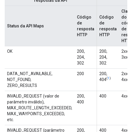
respostas da API
Clas
Código
Código
do
de
de
códi
Status da API Maps
resposta
resposta
de
HTTP
HTTP
resp
HTTP
OK
200,
200,
2xx,
204,
204,
3xx
302
302
DATA_NOT_AVAILABLE,
200
200,
2xx,
(
1
)
(
1
NOT_FOUND,
404
4xx
ZERO_RESULTS
INVALID_REQUEST (valor de
200,
400
4xx
parâmetro inválido),
400
MAX_ROUTE_LENGTH_EXCEEDED,
MAX_WAYPOINTS_EXCEEDED,
etc.
INVALID_REQUEST (parâmetro
200,
400
4xx