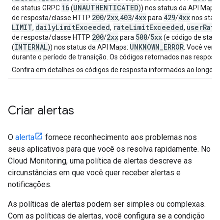
16
UNAUTHENTICATED
de status GRPC
(
)) nos status da API Maps
200
2xx
403
4xx
429
4xx
de resposta/classe HTTP
/
,
/
para
/
nos stat
LIMIT
daily
Limit
Exceeded
rate
Limit
Exceeded
user
Rate
,
,
,
200
2xx
500
5xx
de resposta/classe HTTP
/
para
/
(e código de stat
INTERNAL
UNKNOWN
_
ERROR
(
)) nos status da API Maps:
. Você verá
durante o período de transição. Os códigos retornados nas respos
Confira em detalhes os códigos de resposta informados ao longo 
Criar alertas
O
alerta
fornece reconhecimento aos problemas nos
seus aplicativos para que você os resolva rapidamente. No
Cloud Monitoring, uma política de alertas descreve as
circunstâncias em que você quer receber alertas e
notificações.
As políticas de alertas podem ser simples ou complexas.
Com as políticas de alertas, você configura se a condição