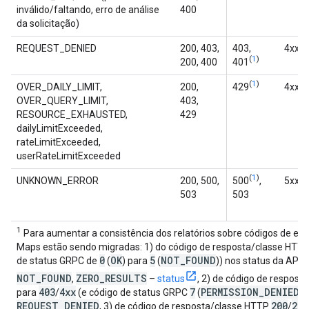
inválido/faltando, erro de análise
400
da solicitação)
(
1
REQUEST_DENIED
200, 403,
403,
4xx
(
1
)
200, 400
401
(
1
)
(
1
OVER_DAILY_LIMIT,
200,
429
4xx
OVER_QUERY_LIMIT,
403,
RESOURCE_EXHAUSTED,
429
dailyLimitExceeded,
rateLimitExceeded,
userRateLimitExceeded
(
1
)
(
1
UNKNOWN_ERROR
200, 500,
500
,
5xx
503
503
1
Para aumentar a consistência dos relatórios sobre códigos de err
Maps estão sendo migradas: 1) do código de resposta/classe HTT
0
OK
5
NOT
_
FOUND
de status GRPC de
(
) para
(
)) nos status da API 
NOT
_
FOUND
ZERO
_
RESULTS
,
–
status
, 2) de código de respos
403
4xx
7
PERMISSION
_
DENIED
para
/
(e código de status GRPC
(
))
REQUEST
_
DENIED
200
2xx
, 3) de código de resposta/classe HTTP
/