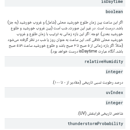
is
Daytime
boolean
اگر این ساعت بین زمان طلوع خورشید محلی (شامل) و غروب خورشید (به جز)
باشد، درست است. در غیر این صورت، شب است (بین غروب خورشید و طلوع
خورشید بعدی). توجه: اگر این بازه زمانی به ترتیب با زمان طلوع و غروب
خورشید محلی تلاقی کند، این ساعت به عنوان روز یا شب در نظر گرفته می‌شود
(مثلاً: اگر بازه زمانی از ۵ صبح تا ۶ صبح باشد و طلوع خورشید ساعت ۵:۵۹ صبح
باشد، آنگاه عبارت isDaytime درست خواهد بود).
relative
Humidity
integer
درصد رطوبت نسبی تاریخی (مقادیر از ۰ تا ۱۰۰).
uv
Index
integer
شاخص تاریخی فرابنفش (UV).
thunderstorm
Probability