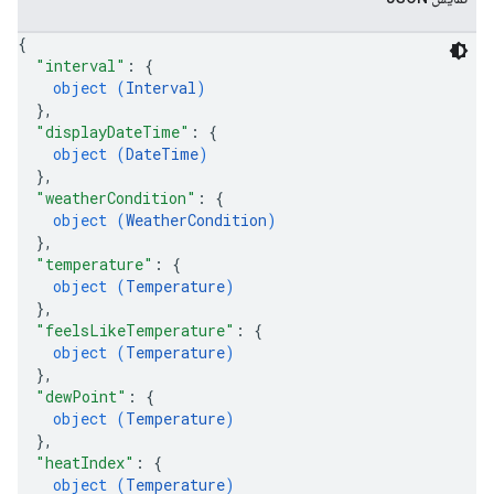
{
"interval"
: 
{
object (
Interval
)
}
,
"displayDateTime"
: 
{
object (
DateTime
)
}
,
"weatherCondition"
: 
{
object (
WeatherCondition
)
}
,
"temperature"
: 
{
object (
Temperature
)
}
,
"feelsLikeTemperature"
: 
{
object (
Temperature
)
}
,
"dewPoint"
: 
{
object (
Temperature
)
}
,
"heatIndex"
: 
{
object (
Temperature
)