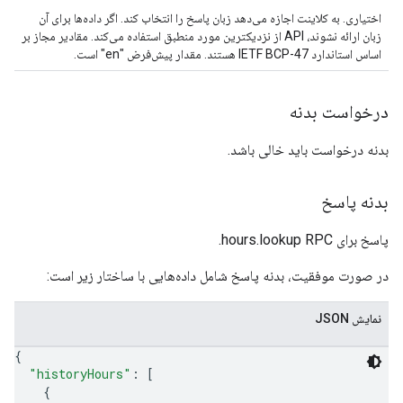
اختیاری. به کلاینت اجازه می‌دهد زبان پاسخ را انتخاب کند. اگر داده‌ها برای آن
زبان ارائه نشوند، API از نزدیکترین مورد منطبق استفاده می‌کند. مقادیر مجاز بر
اساس استاندارد IETF BCP-47 هستند. مقدار پیش‌فرض "en" است.
درخواست بدنه
بدنه درخواست باید خالی باشد.
بدنه پاسخ
پاسخ برای hours.lookup RPC.
در صورت موفقیت، بدنه پاسخ شامل داده‌هایی با ساختار زیر است:
نمایش JSON
{
"historyHours"
: 
[
{