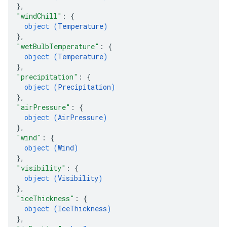
}
,
"windChill"
: 
{
object (
Temperature
)
}
,
"wetBulbTemperature"
: 
{
object (
Temperature
)
}
,
"precipitation"
: 
{
object (
Precipitation
)
}
,
"airPressure"
: 
{
object (
AirPressure
)
}
,
"wind"
: 
{
object (
Wind
)
}
,
"visibility"
: 
{
object (
Visibility
)
}
,
"iceThickness"
: 
{
object (
IceThickness
)
}
,