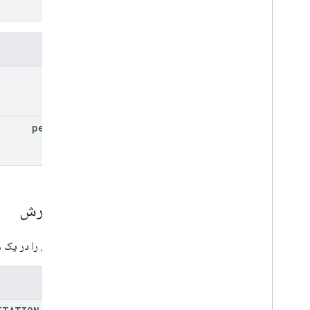
فیلدها
type
percent
نوع بارش
نوع بارش را در یک
انوم‌ها