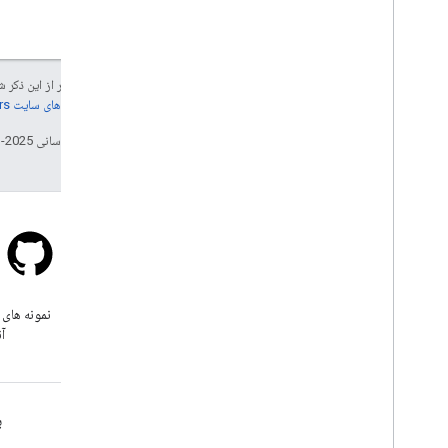
جز در مواردی که غیر از این ذک
جزئیات، به
خطمشی‌های سایت Google Developers‏
تاریخ آخرین به‌روزرسانی 2025-11-18 به‌وقت ساعت هماهنگ جهانی.
سرریز پشته
زیر برچسب google-maps سوال
نمونه های 
بپرسید.
آن
بیشتر بدانید
ب