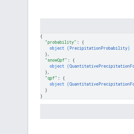
{
"probability"
: 
{
object (
PrecipitationProbability
)
}
,
"snowQpf"
: 
{
object (
QuantitativePrecipitationF
}
,
"qpf"
: 
{
object (
QuantitativePrecipitationF
}
}