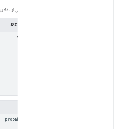
انواع
مجموعه‌ای از مقادی
فشار هوا
زمان قرار
نمایش JSON
ضخامت یخ
فاصله
Lat
Lng
Localized
Text
بارش
پیش بینی بارش کمی
درجه حرارت
منطقه زمانی
Units
System
دید
وضعیت آب و هوا
باد
فیلدها
مرجع RPC
probability