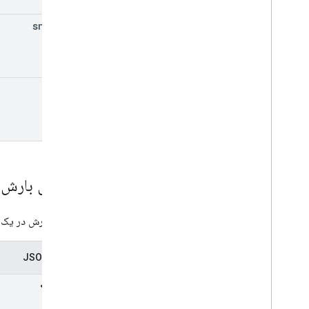
snow
Qpf
qpf
احتمال بارش
احتمال بارش در یک 
نمایش JSON