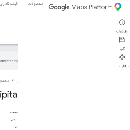
محصولات
قیمت‌گذاری
Maps Platform
Weather API
Environment
اطلاعات
راهنما
مرجع
منابع
گپ
میانای برنامه‌سازی کاربردی
نمای کلی
صفحه اصلی
محصول
مرجع REST
منابع REST
ipitation
شرایط فعلی
پیش بینی
.
روزها
پیش بینی
.
ساعت
در این صفحه
تاریخ
.
ساعت
احتمال بارش
هشدارهای عمومی
نوع بارش