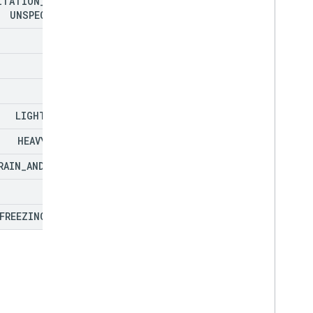
ITATION
_
TYPE
_
UNSPECIFIED
NONE
SNOW
RAIN
LIGHT
_
RAIN
HEAVY
_
RAIN
RAIN
_
AND
_
SNOW
SLEET
FREEZING
_
RAIN