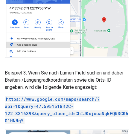
Beispiel 3: Wenn Sie nach Lumen Field suchen und dabei
Breiten-/Längengradkoordinaten sowie die Orts-ID
angeben, wird die folgende Karte angezeigt:
https://www.google.com/maps/search/?
api=1&query=47.5951518%2C-
122.3316393&query_place_id=ChIJKxjxuaNqkFQR3CK6
O1HNNqY