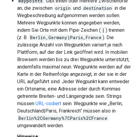
waypoints
: Gibt einen oder mehrere Zwischenorte
an, die zwischen
origin
und
destination
in die
Wegbeschreibung aufgenommen werden sollen.
Mehrere Wegpunkte können angegeben werden,
indem Sie Orte mit dem Pipe-Zeichen (
|
) trennen
(z. B.
Berlin,Germany|Paris,France
). Die
zulässige Anzahl von Wegpunkten variiert je nach
Plattform, auf der der Link geöffnet wird. In mobilen
Browsern werden bis zu drei Wegpunkte unterstützt,
andernfalls maximal neun. Wegpunkte werden auf der
Karte in der Reihenfolge angezeigt, in der sie in der
URL aufgeführt sind. Jeder Wegpunkt kann entweder
ein Ortsname, eine Adresse oder durch Kommas
getrennte Breiten- und Längengrade sein. Strings
müssen
URL-codiert
sein. Wegpunkte wie „Berlin,
Deutschland|Paris, Frankreich“ müssen also in
Berlin%2CGermany%7CParis%2CFrance
umgewandelt werden.
Hinweise
: