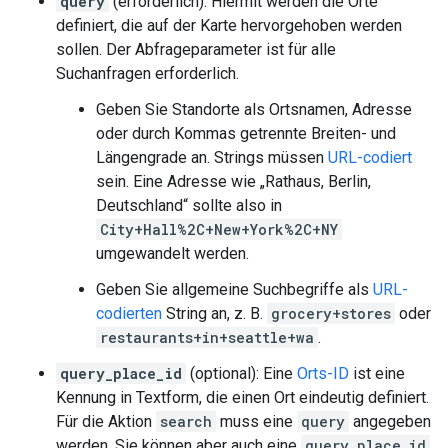
query
(erforderlich): Hiermit werden die Orte
definiert, die auf der Karte hervorgehoben werden
sollen. Der Abfrageparameter ist für alle
Suchanfragen erforderlich.
Geben Sie Standorte als Ortsnamen, Adresse
oder durch Kommas getrennte Breiten- und
Längengrade an. Strings müssen
URL-codiert
sein. Eine Adresse wie „Rathaus, Berlin,
Deutschland“ sollte also in
City+Hall%2C+New+York%2C+NY
umgewandelt werden.
Geben Sie allgemeine Suchbegriffe als
URL-
codierten
String an, z. B.
grocery+stores
oder
restaurants+in+seattle+wa
.
query_place_id
(optional): Eine
Orts-ID
ist eine
Kennung in Textform, die einen Ort eindeutig definiert.
Für die Aktion
search
muss eine
query
angegeben
werden. Sie können aber auch eine
query_place_id