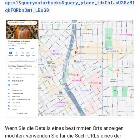
api=1&query=starbucks&query_place_id=ChIJsU30zM1
qkFQRbnOm1_LBoG0
Wenn Sie die Details eines bestimmten Orts anzeigen
möchten, verwenden Sie für die Such-URLs eines der