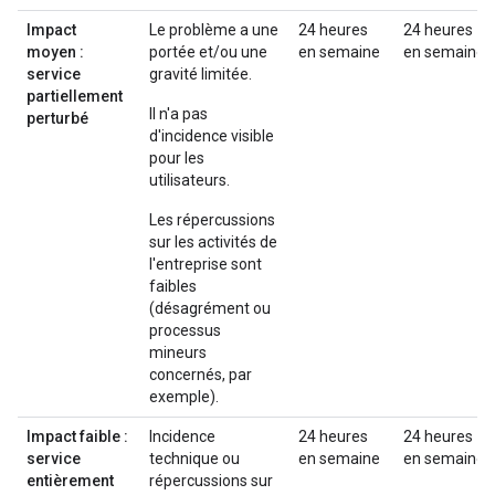
Impact
Le problème a une
24 heures
24 heures
moyen :
portée et/ou une
en semaine
en semaine
service
gravité limitée.
partiellement
Il n'a pas
perturbé
d'incidence visible
pour les
utilisateurs.
Les répercussions
sur les activités de
l'entreprise sont
faibles
(désagrément ou
processus
mineurs
concernés, par
exemple).
Impact faible :
Incidence
24 heures
24 heures
service
technique ou
en semaine
en semaine
entièrement
répercussions sur