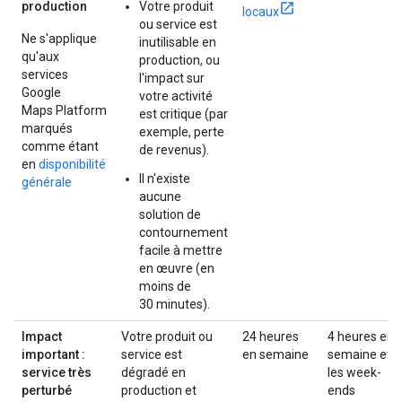
production
Votre produit
locaux
ou service est
Ne s'applique
inutilisable en
qu'aux
production, ou
services
l'impact sur
Google
votre activité
Maps Platform
est critique (par
marqués
exemple, perte
comme étant
de revenus).
en
disponibilité
Il n'existe
générale
aucune
solution de
contournement
facile à mettre
en œuvre (en
moins de
30 minutes).
Impact
Votre produit ou
24 heures
4 heures en
important :
service est
en semaine
semaine et
service très
dégradé en
les week-
perturbé
production et
ends