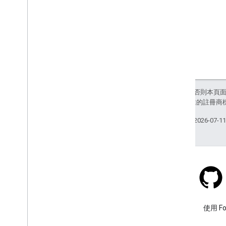
除非另有註明，否則本頁
和/或其關聯企業的註冊商
上次更新時間：2026-07-1
Stack Overflow
使用 google-maps 標記提出問
使用 F
題。