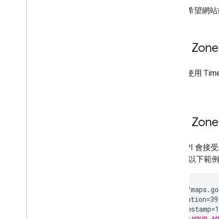
如果您希望網站
Time Zon
您可以使用 Ti
間。
Time Zo
時區 API 會
資料。 以下範
 https://maps.go
    ?location=39
    &timestamp=1
    &key=
YOUR_AP