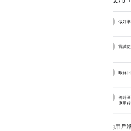
1
做好準
2
嘗試使
3
瞭解回
5
將時區
應用程
可用的用戶