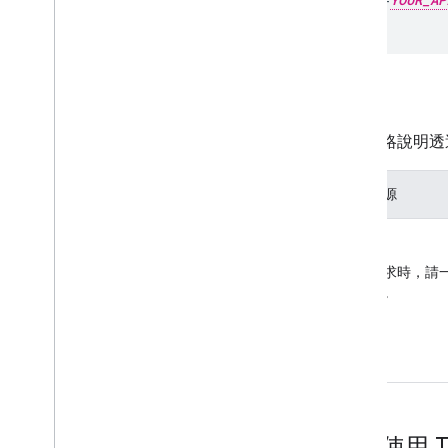
資源
下表概略說明透過 
資料資源
時區
提出要求時，請
要參數
。
如何使用 Tim