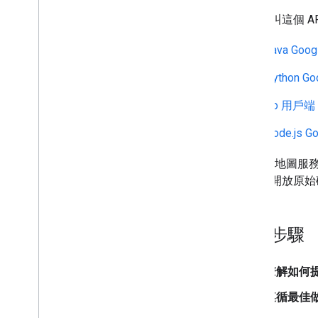
如要呼叫這個 A
Java Go
Python 
Go 用戶端
Node.js
Google 地圖
款提供開放原始
後續步驟
瞭解如何
遵循最佳