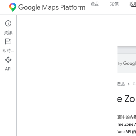
產品
定價
說
Maps Platform
Web Services
Time Zone API
資訊
指南
資源
即時通訊
API
總覽
首頁
產品
G
開始使用
Time Z
設定
設定 Time Zone API
這個頁面中的內
開發人員指南
使用 Time Zone
要求與回應
Time Zone API