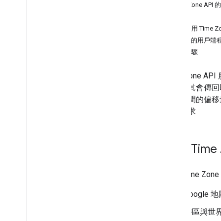
Time Zone AP
資源
如何使用 Time Zo
可用的用戶端
後續步驟
Time Zone
時間。其會傳回
節約時間的偏移
用者要求
使用 Time
透過 Time 
Googl
時區與世