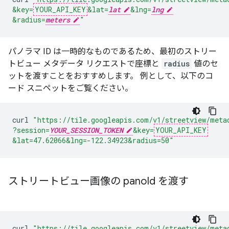
&key=
YOUR_API_KEY
&lat=
lat
&lng=
lng
&radius=
meters
"
パノラマ ID は一時的なものであるため、最初のストリー
トビュー メタデータ リクエストで座標と
radius
値のセ
ットを渡すことをおすすめします。 例として、以下のコ
ード スニペットをご覧ください。
curl
"https://tile.googleapis.com/v1/streetview/meta
?session=
YOUR_SESSION_TOKEN
&key=
YOUR_API_KEY
&lat=47.62066
&lng=-122.34923
&radius=50"
ストリートビュー画像の pano
Id を渡す
curl
"https://tile.googleapis.com/v1/streetview/meta