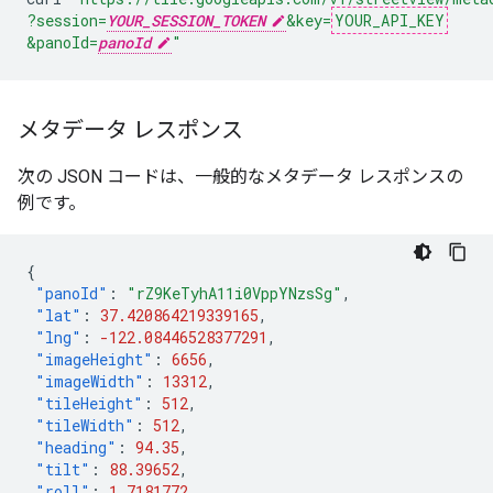
?session=
YOUR_SESSION_TOKEN
&key=
YOUR_API_KEY
&panoId=
panoId
"
メタデータ レスポンス
次の JSON コードは、一般的なメタデータ レスポンスの
例です。
{
"panoId"
:
"rZ9KeTyhA11i0VppYNzsSg"
,
"lat"
:
37.420864219339165
,
"lng"
:
-122.08446528377291
,
"imageHeight"
:
6656
,
"imageWidth"
:
13312
,
"tileHeight"
:
512
,
"tileWidth"
:
512
,
"heading"
:
94.35
,
"tilt"
:
88.39652
,
"roll"
:
1.7181772
,