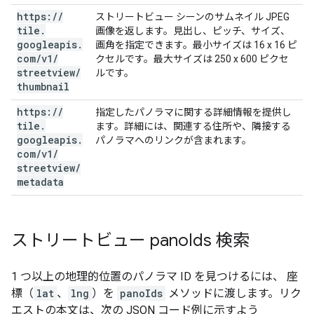
https:
/
/
ストリートビュー シーンのサムネイル JPEG
tile
.
画像を返します。見出し、ピッチ、サイズ、
googleapis
.
画角を指定できます。最小サイズは 16 x 16 ピ
com
/
v1
/
クセルです。最大サイズは 250 x 600 ピクセ
streetview
/
ルです。
thumbnail
https:
/
/
指定したパノラマに関する詳細情報を提供し
tile
.
ます。詳細には、関連する住所や、隣接する
googleapis
.
パノラマへのリンクが含まれます。
com
/
v1
/
streetview
/
metadata
ストリートビュー pano
Ids 検索
1 つ以上の地理的位置のパノラマ ID を見つけるには、 座
標（
lat
、
lng
）を
panoIds
メソッドに渡します。リク
エストの本文は、次の JSON コード例に示すよう