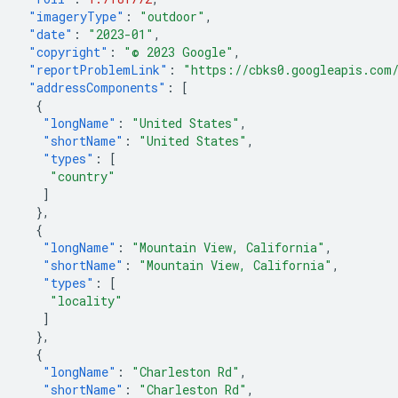
"imageryType"
:
"outdoor"
,
"date"
:
"2023-01"
,
"copyright"
:
"© 2023 Google"
,
"reportProblemLink"
:
"https://cbks0.googleapis.com
"addressComponents"
:
[
{
"longName"
:
"United States"
,
"shortName"
:
"United States"
,
"types"
:
[
"country"
]
},
{
"longName"
:
"Mountain View, California"
,
"shortName"
:
"Mountain View, California"
,
"types"
:
[
"locality"
]
},
{
"longName"
:
"Charleston Rd"
,
"shortName"
:
"Charleston Rd"
,