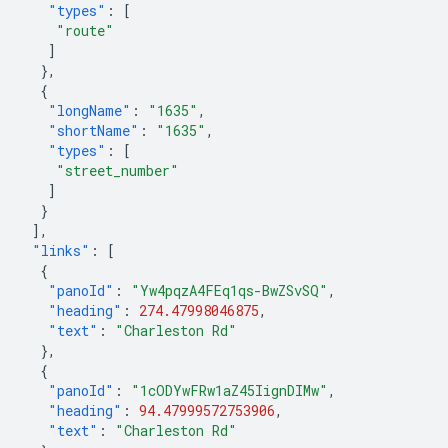
"types"
:
[
"route"
]
},
{
"longName"
:
"1635"
,
"shortName"
:
"1635"
,
"types"
:
[
"street_number"
]
}
],
"links"
:
[
{
"panoId"
:
"Yw4pqzA4FEq1qs-BwZSvSQ"
,
"heading"
:
274.47998046875
,
"text"
:
"Charleston Rd"
},
{
"panoId"
:
"1cODYwFRw1aZ45IignDIMw"
,
"heading"
:
94.47999572753906
,
"text"
:
"Charleston Rd"