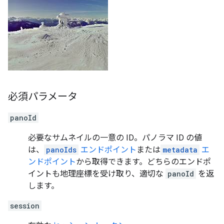
必須パラメータ
panoId
必要なサムネイルの一意の ID。パノラマ ID の値
は、
panoIds
エンドポイント
または
metadata
エ
ンドポイント
から取得できます。どちらのエンドポ
イントも地理座標を受け取り、適切な
panoId
を返
します。
session