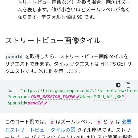
トリートビュー画像など）を扱う場合、画角はズー
ムを表します。値が小さいほどズームレベルが高く
なります。デフォルト値は 90 です。
ストリートビュー画像タイル
panoId
を取得したら、ストリートビュー画像タイルを
リクエストできます。タイル リクエストは HTTPS GET リ
クエストです。次に例を示します。
curl
"https://tile.googleapis.com/v1/streetview/tile
?session=
YOUR_SESSION_TOKEN
&key=
YOUR_API_KEY
&panoId=
panoId
"
このコード例では、
z
はズームレベル、
x
と
y
は
必要
なストリートビュー タイルの
タイル座標です。ストリ
ートビュー パノラマのズームレベルは [0, 5] の範囲で指定