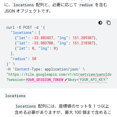
に、
locations
配列と、必要に応じて
radius
を含む
JSON オブジェクトです。
curl
-
X
POST
-
d
'
{
"locations"
:
[
{
"lat"
:
-33.883837
,
"lng"
:
151.209307
},
{
"lat"
:
-33.883700
,
"lng"
:
151.210307
},
{
"lat"
:
0
,
"lng"
:
0
}
],
"radius"
:
50
}
'
\
-
H
'Co
ntent
-
Type
:
applica
t
io
n
/jso
n
'
\
"https://tile.googleapis.com/v1/streetview/panoIds
?session=
YOUR_SESSION_TOKEN
&key=
YOUR_API_KEY
"
locations
locations
配列には、座標値のセットを 1 つ以上
含める必要がありますが、最大 100 個まで含めるこ