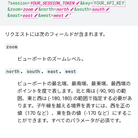
?session=
YOUR_SESSION_TOKEN
&key=
YOUR_API_KEY
&zoom=
zoom
&north=
north
&south=
south
&east=
east
&west=
west
"
リクエストには次のフィールドが含まれます。
zoom
ビューポートのズームレベル。
north
、
south
、
east
、
west
ビューポートの最北端、最南端、最東端、最西端の
ポイントを度で表します。北と南は (-90, 90) の範
囲、東と西は (-180, 180) の範囲で指定する必要があ
ります。子午線を越える境界を表すには、西を正の
値（170 など）、東を負の値（-170 など）にするこ
とができます。すべてのパラメータが必須です。