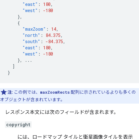
"east"
:
180
,
"west"
:
-180
},
{
"maxZoom"
:
14
,
"north"
:
84.375
,
"south"
:
-84.375
,
"east"
:
180
,
"west"
:
-180
},
...
]
}
注:
この例では、
maxZoomRects
配列に示されているよりも多くの
オブジェクトが含まれています。
レスポンス本文には次のフィールドが含まれます。
copyright
には、ロードマップ タイルと衛星画像タイルを表示