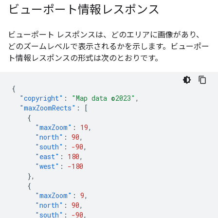
ビューポート情報レスポンス
ビューポート レスポンスは、どのエリアに画像があり、
どのズームレベルで表示されるかを示します。ビューポー
ト情報レスポンスの形式は次のとおりです。
{
"copyright"
:
"Map data ©2023"
,
"maxZoomRects"
:
[
{
"maxZoom"
:
19
,
"north"
:
90
,
"south"
:
-90
,
"east"
:
180
,
"west"
:
-180
},
{
"maxZoom"
:
9
,
"north"
:
90
,
"south"
:
-90
,