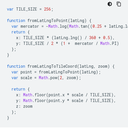
var
TILE_SIZE
=
256
;
function
fromLatLngToPoint
(
latLng
)
{
var
mercator
=
-
Math
.
log
(
Math
.
tan
((
0.25
+
latLng
.
l
return
{
x
:
TILE_SIZE
*
(
latLng
.
lng
()
/
360
+
0.5
),
y
:
TILE_SIZE
/
2
*
(
1
+
mercator
/
Math
.
PI
)
};
}
function
fromLatLngToTileCoord
(
latLng
,
zoom
)
{
var
point
=
fromLatLngToPoint
(
latLng
);
var
scale
=
Math
.
pow
(
2
,
zoom
);
return
{
x
:
Math
.
floor
(
point
.
x
*
scale
/
TILE_SIZE
),
y
:
Math
.
floor
(
point
.
y
*
scale
/
TILE_SIZE
),
z
:
zoom
};
}