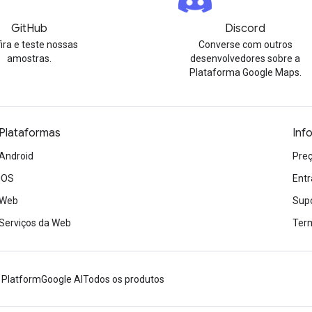
GitHub
Discord
ira e teste nossas
Converse com outros
amostras.
desenvolvedores sobre a
Plataforma Google Maps.
Plataformas
Inf
Android
Preç
iOS
Entr
Web
Sup
Serviços da Web
Term
 Platform
Google AI
Todos os produtos