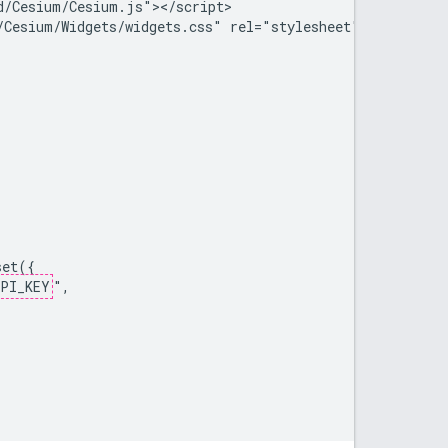
/Cesium/Cesium.js"></script>

Cesium/Widgets/widgets.css" rel="stylesheet">

et({

PI_KEY
",
