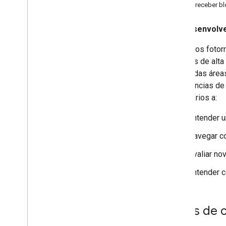
Blocos do Street View
Como receber b
Blocos 3D
Visão geral
Desenvolve
Blocos 3D fotorrealistas
Os blocos fotor
Trabalhar com um renderizador de
blocos 3D
imagens de alta
Trabalhar com seu próprio
muitas das área
renderizador de blocos 3D
experiências de 
Trabalhar com outras APIs Maps
os usuários a:
Como processar os erros
Entender 
Práticas recomendadas
Navegar co
Práticas recomendadas de API da Web
Avaliar no
Soluções em 3D
Entender 
3D Area Explorer
3D Storytelling
Antes de 