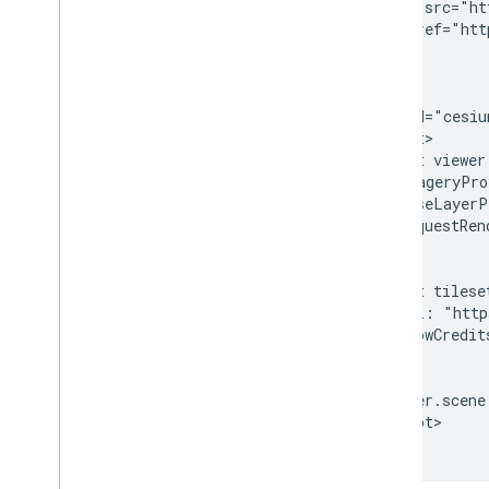
 <script src="ht
 <link href="htt
</head>

<body>

  <div id="cesiu
  <script>

    const viewer
      imageryPro
      baseLayerP
      requestRen
    });

    const tilese
      url: "http
      showCredit
    }));

    viewer.scene
  </script>
