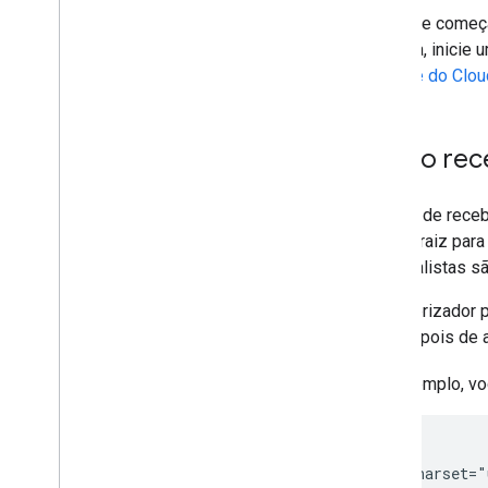
Antes de começar
seguida, inicie 
console do Clou
Como rece
Depois de rece
blocos raiz par
fotorrealistas s
O renderizador 
raiz. Depois de 
Por exemplo, vo
<head>

 <meta charset="