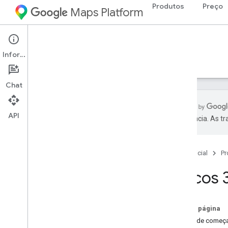
Produtos
Preço
Maps Platform
Map Tiles API
Informações
Guias
Recursos
Chat
API
preferência. As t
API Map Tiles
Visão geral
Página inicial
Pr
Configuração
Blocos 3
Configurar a API Map Tiles
Como usar blocos de mapa
Nesta página
Blocos 2D
Antes de começ