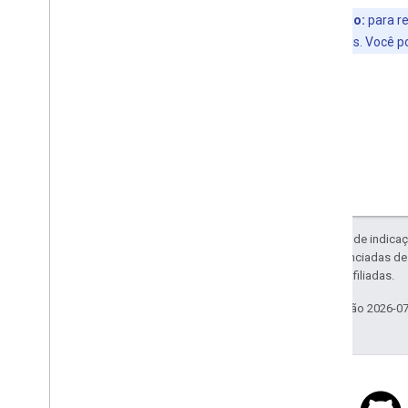
Observação:
para re
direitos autorais. Você 
Exceto em caso de indicaç
código são licenciadas d
da Oracle e/ou afiliadas.
Última atualização 2026-0