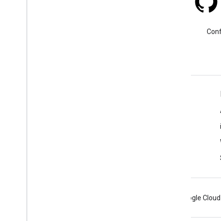
Stack Overflow
Faça uma pergunta usando a
Conf
tag google-maps.
Saiba mais
Perguntas frequentes
Explorador de recursos
Práticas recomendadas de segurança de APIs
Otimizar o uso de serviços da Web
Android
Chrome
Firebase
Google Cloud