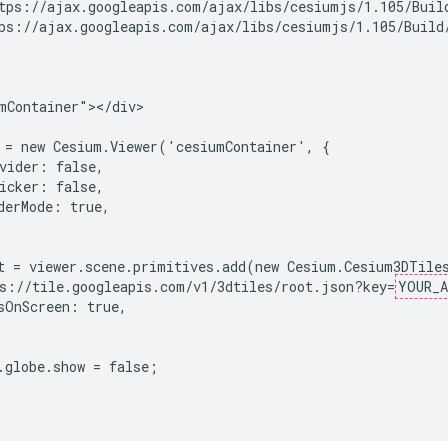
tps://ajax.googleapis.com/ajax/libs/cesiumjs/1.105/Build
ps://ajax.googleapis.com/ajax/libs/cesiumjs/1.105/Build/
mContainer"></div>

 = new Cesium.Viewer('cesiumContainer', {

vider: false,

icker: false,

derMode: true,

t = viewer.scene.primitives.add(new Cesium.Cesium3DTiles
s://tile.googleapis.com/v1/3dtiles/root.json?key=
YOUR_A
sOnScreen: true,

.globe.show = false;
