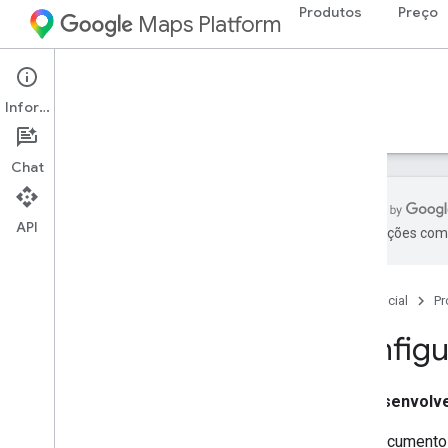
Produtos
Preço
Maps Platform
Map Tiles API
Informações
Guias
Recursos
Chat
API
As traduções com 
API Map Tiles
Visão geral
Página inicial
Pr
Configuração
Configu
Configurar a API Map Tiles
Desenvolve
Como usar blocos de mapa
Blocos 2D
Este documento 