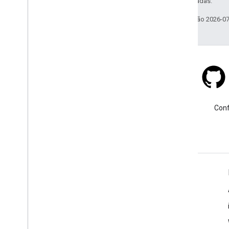
Oracle e/ou afiliadas.
Última atualização 2026-0
Stack Overflow
Faça uma pergunta usando a
Conf
tag google-maps.
Saiba mais
Perguntas frequentes
Explorador de recursos
Práticas recomendadas de segurança de APIs