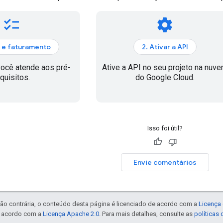
checklist
settings
a e faturamento
2. Ativar a API
você atende aos pré-
Ative a API no seu projeto na nuv
quisitos.
do Google Cloud.
Isso foi útil?
Envie comentários
ão contrária, o conteúdo desta página é licenciado de acordo com a
Licença 
e acordo com a
Licença Apache 2.0
. Para mais detalhes, consulte as
políticas