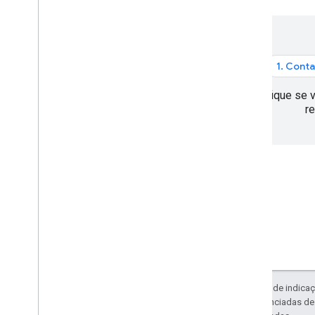
Blocos do Street View
Blocos 3D
Como processar os erros
1. Cont
Práticas recomendadas
Práticas recomendadas de API da Web
Verifique se 
re
Soluções em 3D
3D Area Explorer
3D Storytelling
Exceto em caso de indicaç
código são licenciadas d