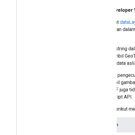
Menyiapkan Solar API
Developer 
Menggunakan Solar API
Endpoint
dataLa
Membangun insight
digunakan dalam
Lapisan data
surya.
Membuat permintaan lapisan data
Tentang file Geo
TIFF
Setiap string d
Memvisualisasikan lapisan data
mengambil GeoTI
Cakupan yang diperluas
lapisan data asl
(Eksperimental)
Dengan pengecua
Bermigrasi ke Solar API
penampil gambar
Panduan migrasi
GeoTIFF juga ti
JavaScript API.
Tabel berikut me
Lapisan