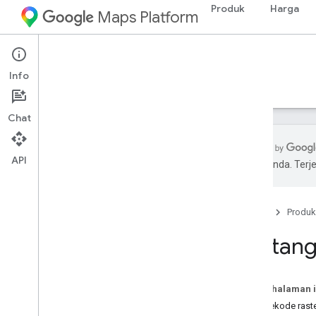
Produk
Harga
Maps Platform
Environment
Solar API
Info
Panduan
Referensi
Referensi
Chat
API
pilihan Anda. Te
Solar API
Ringkasan
Beranda
Produk
Coba demo Solar API
Konsep
Tentang
Metodologi
Cakupan negara dan wilayah
Pada halaman i
Penyiapan
Mendekode raste