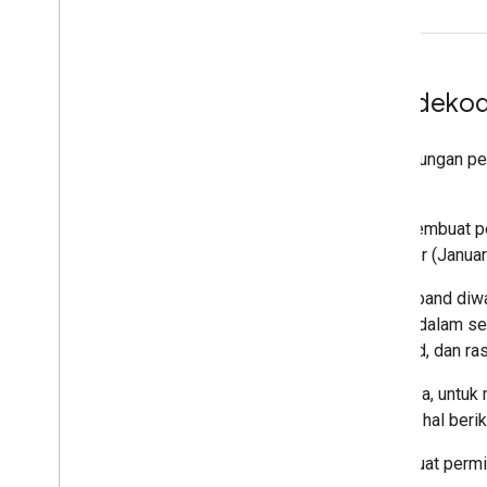
Mendekode
Data naungan per
API
.
Saat membuat pe
kalender (Januar
Setiap band diwa
31 hari dalam se
bit, band, dan ra
Misalnya, untuk 
lakukan hal berik
Buat permi