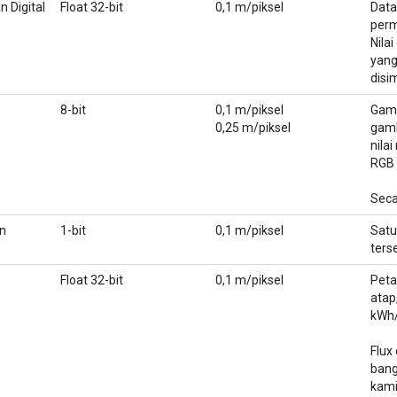
 Digital
Float 32-bit
0,1 m/piksel
Data
perm
Nila
yang
disi
8-bit
0,1 m/piksel
Gamb
0,25 m/piksel
gamb
nila
RGB 
Seca
n
1-bit
0,1 m/piksel
Satu
ters
Float 32-bit
0,1 m/piksel
Peta
atap
kWh
Flux
bang
kami