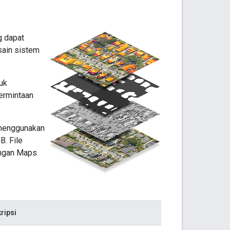
g dapat
sain sistem
uk
permintaan
 menggunakan
B. File
engan Maps
ripsi