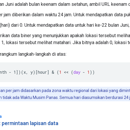
an Juni adalah bulan keenam dalam setahun, ambil URL keenam 
r jam diberikan dalam waktu 24 jam. Untuk mendapatkan data puku
(hari) dari 0. Untuk mendapatkan data untuk hari ke-22 bulan Juni,
ikan data biner yang menunjukkan apakah lokasi tersebut melihat
 1, lokasi tersebut melihat matahari. Jika bitnya adalah 0, lokasi
rangkum langkah-langkah di atas:
nth - 1
]
)(
x
,
y
)
[
hour
]
&
(
1
<<
(
day
-
1
))
n per jam didasarkan pada zona waktu regional dari lokasi yang dim
an tidak ada Waktu Musim Panas. Semua hari diasumsikan berdurasi 24 ja
a
permintaan lapisan data