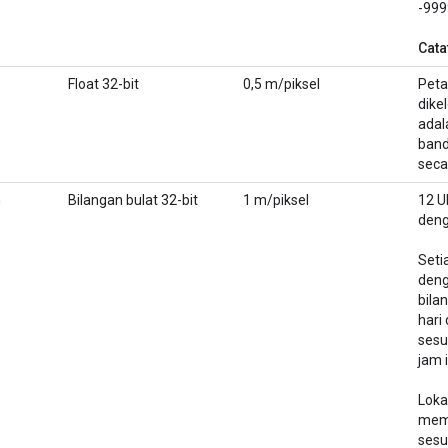
-999
Cata
Float 32-bit
0,5 m/piksel
Peta
dike
adal
band
seca
m
Bilangan bulat 32-bit
1 m/piksel
12 U
deng
Seti
deng
bila
hari
sesu
jam i
Loka
memi
sesu