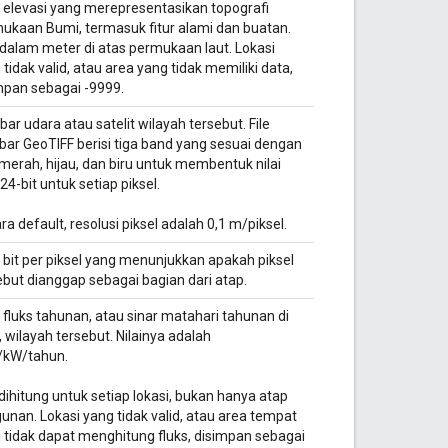
 elevasi yang merepresentasikan topografi
ukaan Bumi, termasuk fitur alami dan buatan.
i dalam meter di atas permukaan laut. Lokasi
 tidak valid, atau area yang tidak memiliki data,
mpan sebagai -9999.
ar udara atau satelit wilayah tersebut. File
ar GeoTIFF berisi tiga band yang sesuai dengan
i merah, hijau, dan biru untuk membentuk nilai
24-bit untuk setiap piksel.
ra default, resolusi piksel adalah 0,1 m/piksel.
 bit per piksel yang menunjukkan apakah piksel
ebut dianggap sebagai bagian dari atap.
 fluks tahunan, atau sinar matahari tahunan di
, wilayah tersebut. Nilainya adalah
/kW/tahun.
 dihitung untuk setiap lokasi, bukan hanya atap
unan. Lokasi yang tidak valid, atau area tempat
 tidak dapat menghitung fluks, disimpan sebagai