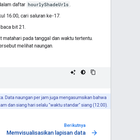
dalam daftar
hourlyShadeUrls
.
l 16.00, cari saluran ke-17.
 baca bit 21.
 matahari pada tanggal dan waktu tertentu.
 tersebut melihat naungan.
inta. Data naungan per jam juga mengasumsikan bahwa
m dan siang hari selalu "waktu standar" siang (12.00).
Berikutnya
arrow_forward
Memvisualisasikan lapisan data