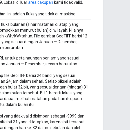
9. Lokasi di luar
area cakupan
kami tidak valid.
tan:
Ini adalah fluks yang tidak di-masking.
 fluks bulanan (sinar matahari di atap, yang
lompokkan menurut bulan) di wilayah. Nilainya
ah kWh/kW/tahun. File gambar GeoTIFF berisi 12
 yang sesuai dengan Januari — Desember,
ra berurutan.
RL untuk peta naungan per jam yang sesuai
an Januari — Desember, secara berurutan.
ap file GeoTIFF berisi 24 band, yang sesuai
an 24 jam dalam sehari. Setiap piksel adalah
ngan bulat 32 bit, yang sesuai dengan (hingga) 31
 dalam bulan tersebut. Bit 1 berarti lokasi yang
ai dapat melihat matahari pada hari itu, pada
tu, dalam bulan itu.
si yang tidak valid disimpan sebagai -9999 dan
liki bit 31 yang ditetapkan, karena bit tersebut
ai dengan hari ke-32 dalam sebulan dan oleh