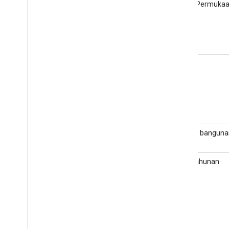
Model Permukaan
(DSM)
RGB
Masker banguna
Fluks tahunan