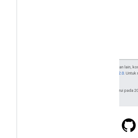
Kecuali dinyatakan lain, k
Lisensi Apache 2.0
. Untuk
afiliasinya.
Terakhir diperbarui pada 2
Stack Overflow