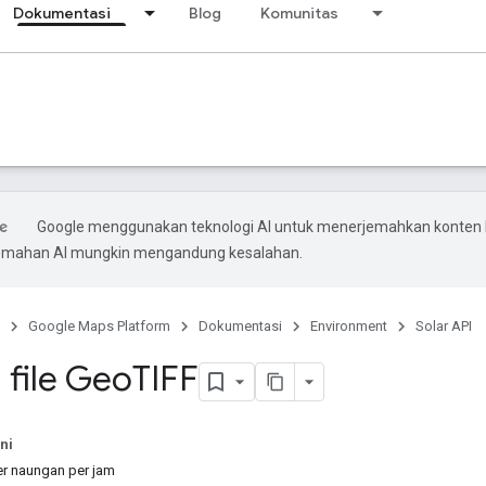
Dokumentasi
Blog
Komunitas
Google menggunakan teknologi AI untuk menerjemahkan konten
rjemahan AI mungkin mengandung kesalahan.
Google Maps Platform
Dokumentasi
Environment
Solar API
 file Geo
TIFF
ni
r naungan per jam