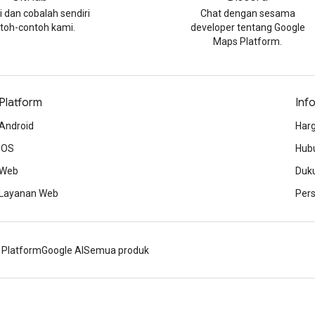
i dan cobalah sendiri
Chat dengan sesama
toh-contoh kami.
developer tentang Google
Maps Platform.
Platform
Inf
Android
Harg
iOS
Hubu
Web
Duk
Layanan Web
Per
 Platform
Google AI
Semua produk