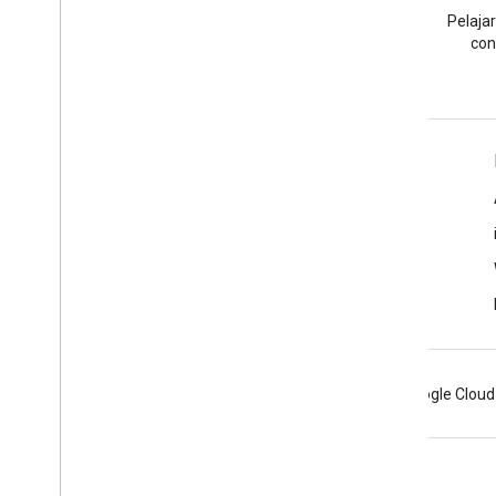
Ajukan pertanyaan dengan
Pelajar
tag google-maps.
con
Pelajari Lebih Lanjut
FAQ
API Picker
Praktik terbaik keamanan API
Mengoptimalkan Penggunaan Layanan Web
Android
Chrome
Firebase
Google Cloud
Persyaratan
Privasi
Manage cookies