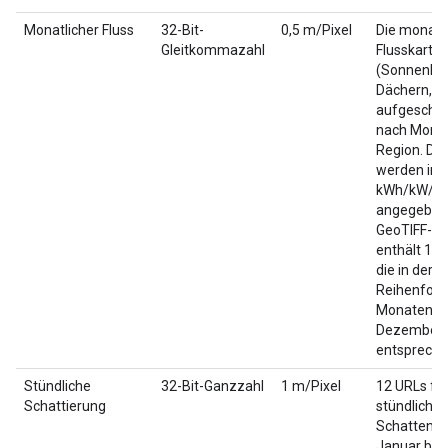
Monatlicher Fluss
32-Bit-
0,5 m/Pixel
Die monatl
Gleitkommazahl
Flusskarte
(Sonnenlic
Dächern,
aufgeschlü
nach Monat
Region. Die
werden in
kWh/kW/Ja
angegeben.
GeoTIFF-Bil
enthält 12 
die in der
Reihenfolg
Monaten Ja
Dezember
entspreche
Stündliche
32-Bit-Ganzzahl
1 m/Pixel
12 URLs fü
Schattierung
stündliche
Schattenka
Januar bis