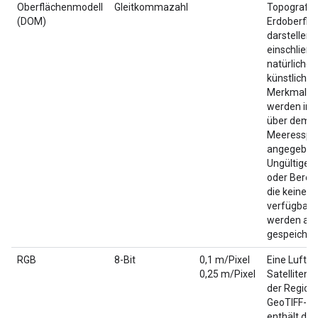
Oberflächenmodell
Gleitkommazahl
Topografie
(DOM)
Erdoberflä
darstellen,
einschließl
natürlicher
künstlicher
Merkmale. 
werden in 
über dem
Meeresspie
angegeben
Ungültige 
oder Bereic
die keine D
verfügbar s
werden als
gespeichert
RGB
8-Bit
0,1 m/Pixel
Eine Luft- 
0,25 m/Pixel
Satelliten
der Region.
GeoTIFF-Bil
enthält dre