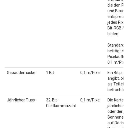
die den Rot
und Blauwe
entspreche
jedes Pixel
Bit-RGB-We
bilden.
Standardm
beträgt die
Pixelauflö
0,1 m/Pixel
Gebäudemaske
1 Bit
0,1 m/Pixel
Ein Bit pro 
angibt, ob 
als Teil ei
betrachtet 
Jährlicher Fluss
32-Bit-
0,1 m/Pixel
Die Karte d
Gleitkommazahl
jährlichen 
oder der jä
Sonneneins
auf Dächern