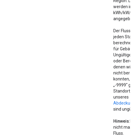
Region. Die
werden in
kWh/kW/Ja
angegeben
Der Fluss w
jeden Stan
berechnet, 
für Gebäud
Ungültige 
oder Bereic
denen wir d
nicht bere
konnten, w
„-9999“ ges
Standorte 
unseres
Abdeckung
sind ungülti
Hinweis
:Di
nicht maski
Fluss.