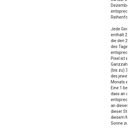
Dezember i
entsprech
Reihenfolg
Jede GeoTI
enthält 24 
die den 24
des Tages
entspreche
Pixel ist ei
Ganzzahl, 
(bis zu) 31
des jeweili
Monats ent
Eine 1 bede
dass an d
entspreche
an diesem 
dieser Stun
diesem Mon
Sonne zu se