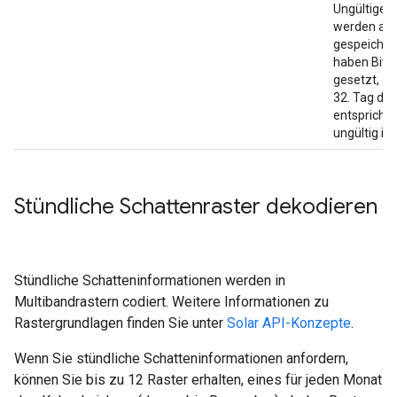
Ungültige 
werden als
gespeicher
haben Bit 
gesetzt, d
32. Tag de
entspricht
ungültig ist.
Stündliche Schattenraster dekodieren
Stündliche Schatteninformationen werden in
Multibandrastern codiert. Weitere Informationen zu
Rastergrundlagen finden Sie unter
Solar API-Konzepte
.
Wenn Sie stündliche Schatteninformationen anfordern,
können Sie bis zu 12 Raster erhalten, eines für jeden Monat