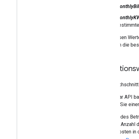
monthlyBil
monthlyK
bestimmten
Mit diesen Wert
sind, um die be
Funktions
Die durchschnit
Die Solar API b
können Sie eine
Anhand des Betr
API die Anzahl d
Stromkosten in 