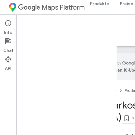
Produkte
Preise
Maps Platform
Environment
Solar API
Info
Leitfäden
Referenzen
Ressourcen
Chat
API
übersetzen. KI-Üb
Solar API
Übersicht
Startseite
Produ
Solar API-Demo ausprobieren
Konzepte
Solarko
Methodik
USA)
Länder- und Regionsabdeckung
Einrichtung