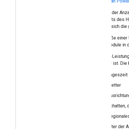
von
Clean Powe
Anhand der Anza
Standorts des H
mit der sich die
Die Größe einer
Solarmodule in 
Die kW-Leistung
variabel ist. Di
Tageszeit
Wetter
Ausrichtu
Schatten, 
Regionales
Alter der 