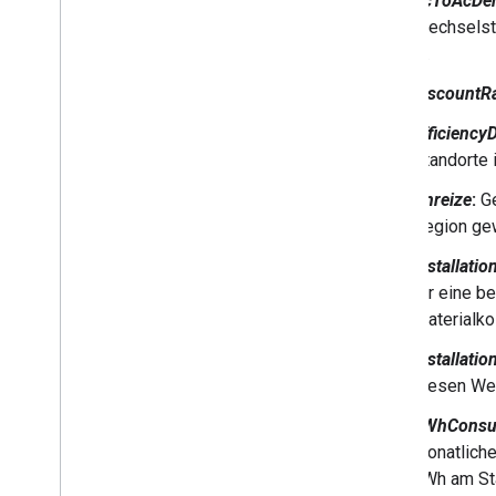
dcToAcDer
Wechselstr
%.
discountR
efficiency
Standorte 
Anreize
:
Ge
Region ge
installati
für eine 
Materialko
installati
diesen Wer
kWhConsu
monatliche
kWh am St