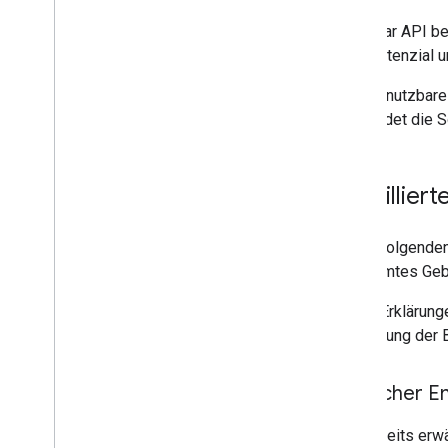
Die Solar API be
Solarpotenzial u
Um die nutzbare
verwendet die S
Detaillier
In den folgenden
bestimmtes Geb
In den Erklärun
Erläuterung der 
Jährlicher 
Wie bereits erw