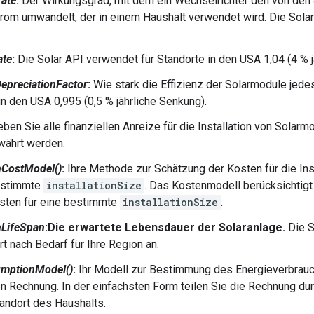
ate
:
Der Wirkungsgrad, mit dem ein Wechselrichter den von den
om umwandelt, der in einem Haushalt verwendet wird. Die Solar
ate
:
Die Solar API verwendet für Standorte in den USA 1,04 (4 % j
DepreciationFactor
:
Wie stark die Effizienz der Solarmodule jedes
in den USA 0,995 (0,5 % jährliche Senkung).
ben Sie alle finanziellen Anreize für die Installation von Solarmod
währt werden.
onCostModel()
:
Ihre Methode zur Schätzung der Kosten für die Inst
bestimmte
installationSize
. Das Kostenmodell berücksichtigt 
sten für eine bestimmte
installationSize
.
onLifeSpan
:Die erwartete Lebensdauer der Solaranlage.
Die S
t nach Bedarf für Ihre Region an.
mptionModel()
:
Ihr Modell zur Bestimmung des Energieverbrauc
n Rechnung. In der einfachsten Form teilen Sie die Rechnung dur
andort des Haushalts.