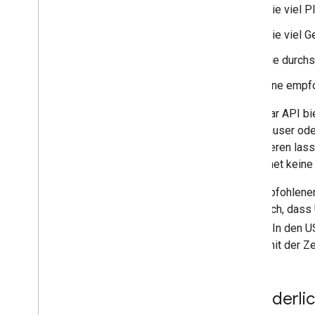
Wie viel P
Wie viel G
Die durchs
Eine empfo
Die Solar API bi
Wohnhäuser oder
maximieren lasse
berechnet kein
Die empfohlenen
ist jedoch, das
ziehen. In den 
Regel mit der Ze
Erforderli