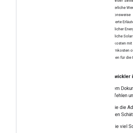
Auf dieser Seit
Solar API einrichten
Erforderliche Wer
Funktionsweise
Mit der Solar API arbeiten
Detaillierte Erl
Statistiken erstellen
Jährlicher Ene
Anfrage zum Erstellen von
Statistiken zu Gebäuden senden
Jährliche Sol
Gebäude suchen
Stromkosten mit
Kosten und Einsparungen
Stromkosten o
berechnen (nur USA)
Kosten für die 
Kosten und Einsparungen berechnen
(außerhalb der USA)
Kosten und Einsparungen in
Entwickler
Type
Script berechnen
Datenebenen
In diesem Dokum
Erweiterte Abdeckung
zu empfehlen un
(experimentell)
Wenn Sie die Ad
Zur Solar API migrieren
folgenden Schät
Migrationsanleitung
Wie viel So