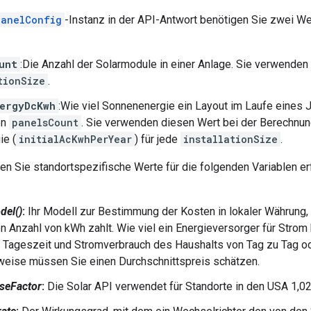
PanelConfig
-Instanz in der API-Antwort benötigen Sie zwei We
unt
:Die Anzahl der Solarmodule in einer Anlage. Sie verwenden
tionSize
.
nergyDcKwh
:Wie viel Sonnenenergie ein Layout im Laufe eines J
en
panelsCount
. Sie verwenden diesen Wert bei der Berechnun
ie (
initialAcKwhPerYear
) für jede
installationSize
.
 Sie standortspezifische Werte für die folgenden Variablen er
del()
:
Ihr Modell zur Bestimmung der Kosten in lokaler Währung, d
 Anzahl von kWh zahlt. Wie viel ein Energieversorger für Strom 
 Tageszeit und Stromverbrauch des Haushalts von Tag zu Tag od
eise müssen Sie einen Durchschnittspreis schätzen.
seFactor
:
Die Solar API verwendet für Standorte in den USA 1,022