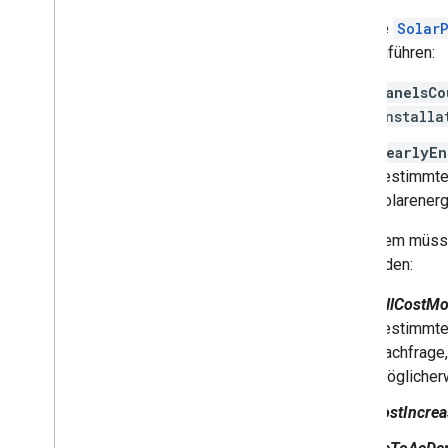
Für jede
Solar
durchzuführen:
panelsCo
installa
yearlyE
bestimmt
Solarenerg
Außerdem müssen
verwenden:
billCostMo
bestimmten
Nachfrage,
Möglicherw
costIncrea