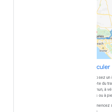
Migration
Pourquoi migrer vers l'API Routes ?
Effectuer une migration à partir des API
Directions ou Distance Matrix
Migrer de l'aperçu des routes vers GA
Entreprises de service public
Utilitaire de décodeur de polylignes
Calculer 
Proposez un it
compte du tra
commun, à vél
roues ou à pie
Commencez sa
Maps.