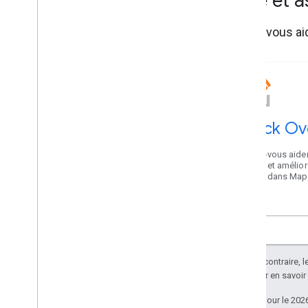
Aide et 
Faites-vous ai
Stack Ov
Faites-vous aider
autres et amélior
karma dans Map
Sauf indication contraire, 
Apache 2.0
. Pour en savoir
Dernière mise à jour le 202