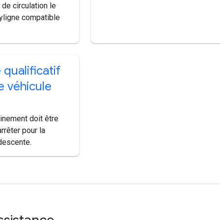
 de circulation le
lyligne compatible
e qualificatif
e véhicule
inement doit être
arrêter pour la
descente.