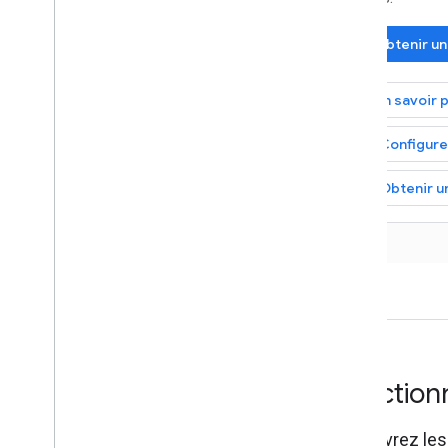
Obtenir un
En savoir 
Configur
Obtenir un
Fonction
Découvrez les 