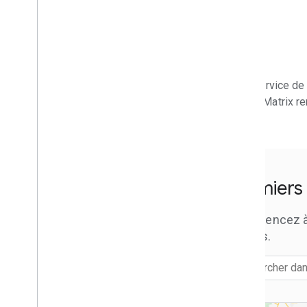
Ce que vous pouvez faire avec un
itinéraire
Obtenir un itinéraire
Demander d'autres types d'itinéraires
Personnaliser les itinéraires en fonction
du type de véhicule
Le service de 
Définir des points de cheminement sur
votre trajet
Route Matrix re
Sélectionnez les options de trafic
Sélectionner d'autres options
d'itinéraire
Matrice de routage Compute
Premiers
Présentation de Compute Route Matrix
Ce que vous pouvez faire avec une
Commencez à c
matrice de routage
Routes.
Obtenir une matrice de routage
Sélectionnez le type de véhicule
Sélectionner des options de la matrice
de routage