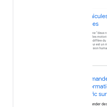
Véhicule
roues
Le terme "deux-r
véhicules motori
mode diffère du
vélo, qui est un
propulsion huma
Demande
informati
trafic sur
Demander des