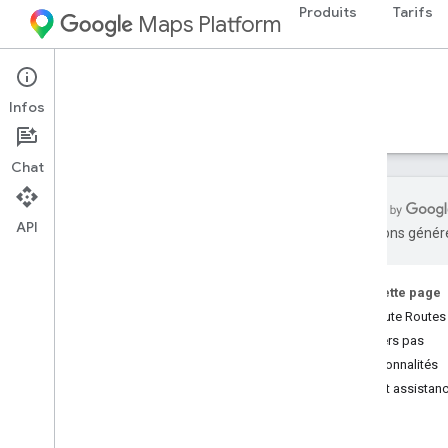
Produits
Tarifs
Maps Platform
Web Services
Routes API
Infos
Guides
Référence
Ressources
Chat
API
traductions généré
API Routes
Essayer la démo de Compute Routes
Sur cette page
Compute Routes 
Configuration
Premiers pas
Configurer l'API Routes
Fonctionnalités
Aide et assistan
Calculer les routes
Présentation de Compute Routes