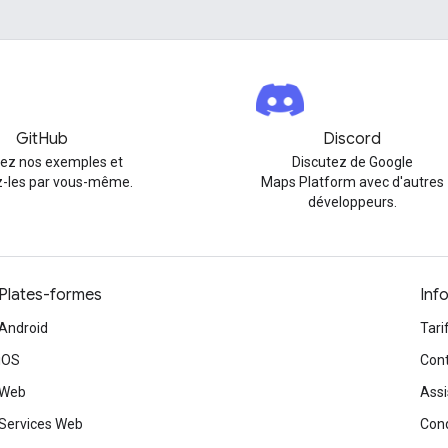
GitHub
Discord
rez nos exemples et
Discutez de Google
-les par vous-même.
Maps Platform avec d'autres
développeurs.
Plates-formes
Inf
Android
Tari
iOS
Cont
Web
Assi
Services Web
Cond