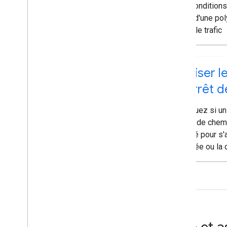
les conditions
long d'une po
avec le trafic
Utiliser l
d'arrêt d
Indiquez si un
point de chem
utilisé pour s'
montée ou la 