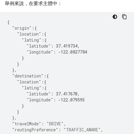
舉例來說，在要求主體中：
{
"origin"
:{
"location"
:{
"latLng"
:{
"latitude"
:
37.419734
,
"longitude"
:
-122.0827784
}
}
},
"destination"
:{
"location"
:{
"latLng"
:{
"latitude"
:
37.417670
,
"longitude"
:
-122.079595
}
}
},
"travelMode"
:
"DRIVE"
,
"routingPreference"
:
"TRAFFIC_AWARE"
,