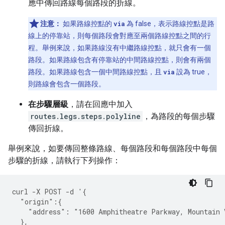
應中傳回路線每個路段的折線。
注意：
如果路線控點的
via
為 false，表示路線控點是路
線上的停靠站，則每個路段會對應至兩個路線控點之間的行
程。舉例來說，如果路線沒有中繼路線控點，就只會有一個
路段。如果路線包含有停靠站的中間路線控點，則會有兩個
路段。如果路線包含一個中間路線控點，且
via
設為 true，
則路線會包含一個路段。
在步驟層級
，請在回應中加入
routes.legs.steps.polyline
，為路段的每個步驟
傳回折線。
舉例來說，如要傳回整條路線、每個路段和每個路段中每個
步驟的折線，請執行下列操作：
curl -X POST -d '{
  "origin":{
    "address": "1600 Amphitheatre Parkway, Mountain 
  },