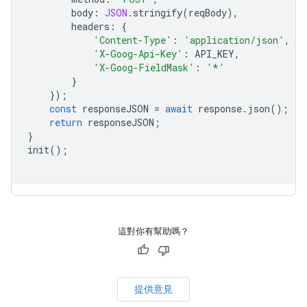
body
:
JSON
.
stringify
(
reqBody
),
headers
:
{
'Content-Type'
:
'application/json'
,
'X-Goog-Api-Key'
:
API_KEY
,
'X-Goog-FieldMask'
:
'*'
}
});
const
responseJSON
=
await
response
.
json
();
return
responseJSON
;
}
init
();
這對你有幫助嗎？
提供意見