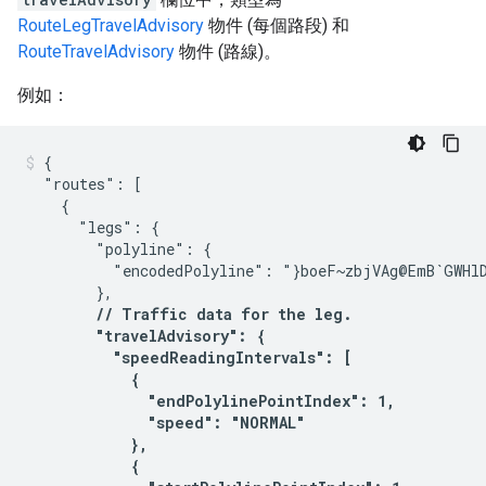
RouteLegTravelAdvisory
物件 (每個路段) 和
RouteTravelAdvisory
物件 (路線)。
例如：
{

  "routes": [

    {

      "legs": {

        "polyline": {

          "encodedPolyline": "}boeF~zbjVAg@EmB`GWHlD
        },

// Traffic data for the leg.

        "travelAdvisory": {

          "speedReadingIntervals": [

            {

              "endPolylinePointIndex": 1,

              "speed": "NORMAL"

            },

            {
