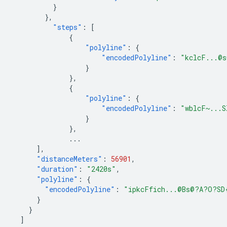
}
},
"steps"
:
[
{
"polyline"
:
{
"encodedPolyline"
:
"kclcF...@
}
},
{
"polyline"
:
{
"encodedPolyline"
:
"wblcF~...S
}
},
...
],
"distanceMeters"
:
56901
,
"duration"
:
"2420s"
,
"polyline"
:
{
"encodedPolyline"
:
"ipkcFfich...@Bs@?A?O?SD
}
}
]