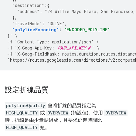
"destination"
:{
"address"
:
"24 Willie Mays Plaza, San Francisco,
},
"travelMode"
:
"DRIVE"
,
"polylineEncoding"
:
"ENCODED_POLYLINE"
}
'
\
-
H
'Co
ntent
-
Type
:
applica
t
io
n
/jso
n
'
\
-
H
'X
-
Goog
-
Api
-
Key
:
YOUR_API_KEY
'
\
-
H
'X
-
Goog
-
FieldMask
:
rou
tes
.dura
t
io
n
,
rou
tes
.dis
tan
c
'h
tt
ps
:
//routes.googleapis.com/directions/v2:compute
設定折線品質
polylineQuality
會將折線的品質指定為
HIGH_QUALITY
或
OVERVIEW
(預設值)。使用
OVERVIEW
時，折線是由少量點組成，且要求延遲時間比
HIGH_QUALITY
短。