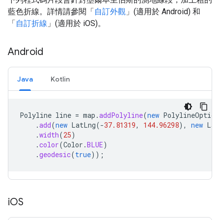
藍色折線。詳情請參閱「
自訂外觀
」(適用於 Android) 和
「
自訂折線
」(適用於 iOS)。
Android
Java
Kotlin
Polyline
line
=
map
.
addPolyline
(
new
PolylineOption
.
add
(
new
LatLng
(
-
37.81319
,
144.96298
),
new
Lat
.
width
(
25
)
.
color
(
Color
.
BLUE
)
.
geodesic
(
true
));
i
OS