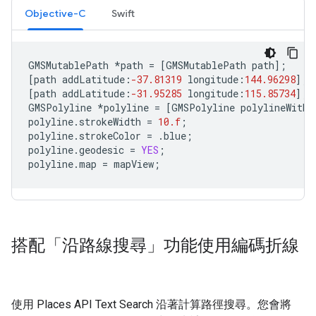
Objective-C
Swift
GMSMutablePath
*
path
=
[
GMSMutablePath
path
];
[
path
addLatitude
:
-37.81319
longitude
:
144.96298
];
[
path
addLatitude
:
-31.95285
longitude
:
115.85734
];
GMSPolyline
*
polyline
=
[
GMSPolyline
polylineWithP
polyline
.
strokeWidth
=
10.f
;
polyline
.
strokeColor
=
.
blue
;
polyline
.
geodesic
=
YES
;
polyline
.
map
=
mapView
;
搭配「沿路線搜尋」功能使用編碼折線
使用 Places API Text Search 沿著計算路徑搜尋。您會將