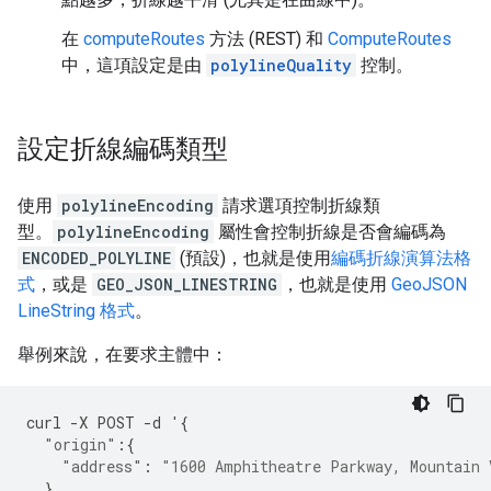
在
computeRoutes
方法 (REST) 和
ComputeRoutes
中，這項設定是由
polylineQuality
控制。
設定折線編碼類型
使用
polylineEncoding
請求選項控制折線類
型。
polylineEncoding
屬性會控制折線是否會編碼為
ENCODED_POLYLINE
(預設)，也就是使用
編碼折線演算法格
式
，或是
GEO_JSON_LINESTRING
，也就是使用
GeoJSON
LineString 格式
。
舉例來說，在要求主體中：
curl
-
X
POST
-
d
'
{
"origin"
:{
"address"
:
"1600 Amphitheatre Parkway, Mountain 
},