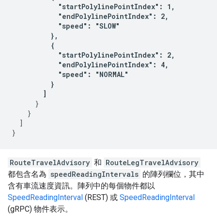
            "startPolylinePointIndex": 1,

            "endPolylinePointIndex": 2,

            "speed": "SLOW"

          },

          {

            "startPolylinePointIndex": 2,

            "endPolylinePointIndex": 4,

            "speed": "NORMAL"

          }

        ] 
      }

    }

  ]

RouteTravelAdvisory
和
RouteLegTravelAdvisory
都包含名為
speedReadingIntervals
的陣列欄位，其中
含有車流速度資訊。陣列中的每個物件都以
SpeedReadingInterval
(REST) 或
SpeedReadingInterval
(gRPC) 物件表示。