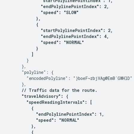
              "startPolylinePointIndex": 1,

              "endPolylinePointIndex": 2,

              "speed": "SLOW"

            },

            {

              "startPolylinePointIndex": 2,

              "endPolylinePointIndex": 4,

              "speed": "NORMAL"

            }

          ] 
        }

      },

      "polyline": {

        "encodedPolyline": "}boeF~zbjVAg@EmB`GWHlD"

      },

// Traffic data for the route.

      "travelAdvisory": {

        "speedReadingIntervals": [

          {

            "endPolylinePointIndex": 1,

            "speed": "NORMAL"

          },

          {
