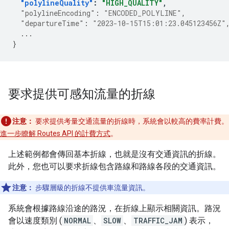
"polylineQuality"
:
"HIGH_QUALITY"
,
"polylineEncoding"
:
"ENCODED_POLYLINE"
,
"departureTime"
:
"2023-10-15T15:01:23.045123456Z"
...
}
要求提供可感知流量的折線
注意：
要求提供考量交通流量的折線時，系統會以較高的費率計費。
進一步瞭解 Routes API 的計費方式
。
上述範例都會傳回基本折線，也就是沒有交通資訊的折線。
此外，您也可以要求折線包含路線和路線各段的交通資訊。
注意：
步驟層級的折線不提供車流量資訊。
系統會根據路線沿途的路況，在折線上顯示相關資訊。路況
會以速度類別 (
NORMAL
、
SLOW
、
TRAFFIC_JAM
) 表示，