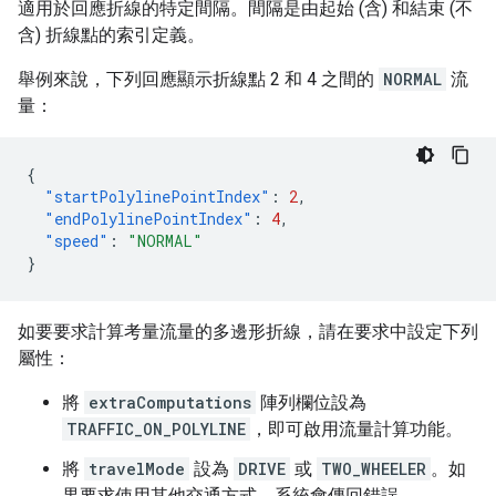
適用於回應折線的特定間隔。間隔是由起始 (含) 和結束 (不
含) 折線點的索引定義。
舉例來說，下列回應顯示折線點 2 和 4 之間的
NORMAL
流
量：
{
"startPolylinePointIndex"
:
2
,
"endPolylinePointIndex"
:
4
,
"speed"
:
"NORMAL"
}
如要要求計算考量流量的多邊形折線，請在要求中設定下列
屬性：
將
extraComputations
陣列欄位設為
TRAFFIC_ON_POLYLINE
，即可啟用流量計算功能。
將
travelMode
設為
DRIVE
或
TWO_WHEELER
。如
果要求使用其他交通方式，系統會傳回錯誤。