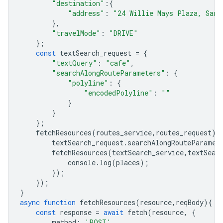
"destination"
:
{
"address"
:
"24 Willie Mays Plaza, San 
},
"travelMode"
:
"DRIVE"
};
const
textSearch_request
=
{
"textQuery"
:
"cafe"
,
"searchAlongRouteParameters"
:
{
"polyline"
:
{
"encodedPolyline"
:
""
}
}
};
fetchResources
(
routes_service
,
routes_request
).
textSearch_request
.
searchAlongRouteParamet
fetchResources
(
textSearch_service
,
textSear
console
.
log
(
places
);
});
});
}
async
function
fetchResources
(
resource
,
reqBody
){
const
response
=
await
fetch
(
resource
,
{
method
:
'POST'
,