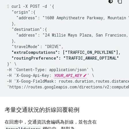
curl -X POST -d '{

  "origin":{

    "address": "1600 Amphitheatre Parkway, Mountain V
  },

  "destination":{

    "address": "24 Willie Mays Plaza, San Francisco, 
  },

  "travelMode": "DRIVE",

"extraComputations": ["TRAFFIC_ON_POLYLINE"],

  "routingPreference": "TRAFFIC_AWARE_OPTIMAL"
}' \

-H 'Content-Type: application/json' \

-H 'X-Goog-Api-Key: 
YOUR_API_KEY
' \

-H 'X-Goog-FieldMask: routes.duration,routes.distanc
'https://routes.googleapis.com/directions/v2:compute
考量交通狀況的折線回覆範例
在回應中，交通資訊會編碼為折線，並包含在
travelAdvisory
欄位中，類型為