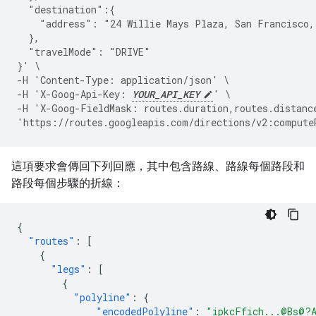
  "destination":{
    "address": "24 Willie Mays Plaza, San Francisco,
  },
  "travelMode": "DRIVE"
}' \
-H 'Content-Type: application/json' \
-H 'X-Goog-Api-Key: 
YOUR_API_KEY
' \
-H 'X-Goog-FieldMask: routes.duration,routes.distanc
'https://routes.googleapis.com/directions/v2:compute
這項要求會傳回下列回應，其中包含路線、路線每個路段和
路段每個步驟的折線：
{
"routes"
:
[
{
"legs"
:
[
{
"polyline"
:
{
"encodedPolyline"
:
"ipkcFfich...@Bs@?