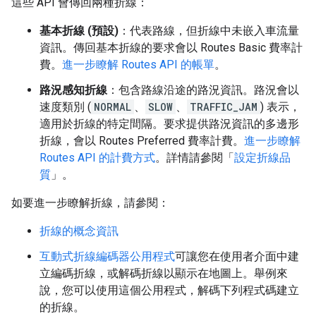
這些 API 會傳回兩種折線：
基本折線 (預設)
：代表路線，但折線中未嵌入車流量
資訊。傳回基本折線的要求會以 Routes Basic 費率計
費。
進一步瞭解 Routes API 的帳單
。
路況感知折線
：包含路線沿途的路況資訊。路況會以
速度類別 (
NORMAL
、
SLOW
、
TRAFFIC_JAM
) 表示，
適用於折線的特定間隔。要求提供路況資訊的多邊形
折線，會以 Routes Preferred 費率計費。
進一步瞭解
Routes API 的計費方式
。詳情請參閱「
設定折線品
質
」。
如要進一步瞭解折線，請參閱：
折線的概念資訊
互動式折線編碼器公用程式
可讓您在使用者介面中建
立編碼折線，或解碼折線以顯示在地圖上。舉例來
說，您可以使用這個公用程式，解碼下列程式碼建立
的折線。