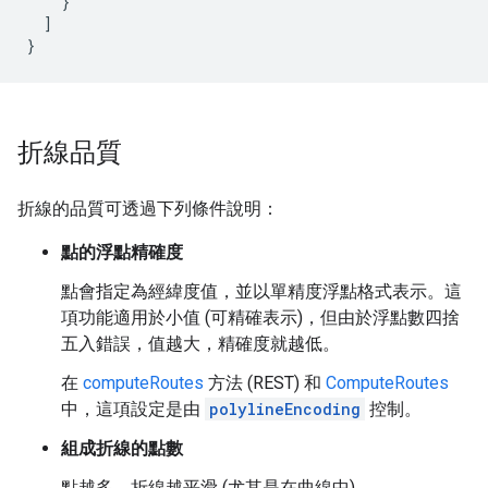
}
]
}
折線品質
折線的品質可透過下列條件說明：
點的浮點精確度
點會指定為經緯度值，並以單精度浮點格式表示。這
項功能適用於小值 (可精確表示)，但由於浮點數四捨
五入錯誤，值越大，精確度就越低。
在
computeRoutes
方法 (REST) 和
ComputeRoutes
中，這項設定是由
polylineEncoding
控制。
組成折線的點數
點越多，折線越平滑 (尤其是在曲線中)。