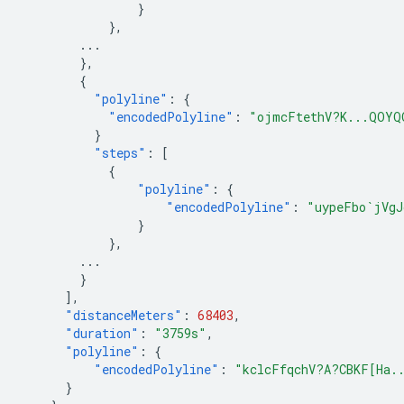
}
},
...
},
{
"polyline"
:
{
"encodedPolyline"
:
"ojmcFtethV?K...QOYQ
}
"steps"
:
[
{
"polyline"
:
{
"encodedPolyline"
:
"uypeFbo`jVgJ
}
},
...
}
],
"distanceMeters"
:
68403
,
"duration"
:
"3759s"
,
"polyline"
:
{
"encodedPolyline"
:
"kclcFfqchV?A?CBKF[Ha.
}