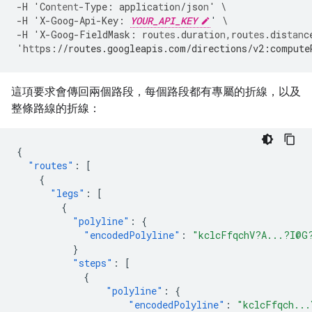
-
H
'Co
ntent
-
Type
:
applica
t
io
n
/jso
n
'
\
-
H
'X
-
Goog
-
Api
-
Key
:
YOUR_API_KEY
'
\
-
H
'X
-
Goog
-
FieldMask
:
rou
tes
.dura
t
io
n
,
rou
tes
.dis
tan
c
'h
tt
ps
:
//routes.googleapis.com/directions/v2:compute
這項要求會傳回兩個路段，每個路段都有專屬的折線，以及
整條路線的折線：
{
"routes"
:
[
{
"legs"
:
[
{
"polyline"
:
{
"encodedPolyline"
:
"kclcFfqchV?A...?I@G
}
"steps"
:
[
{
"polyline"
:
{
"encodedPolyline"
:
"kclcFfqch...