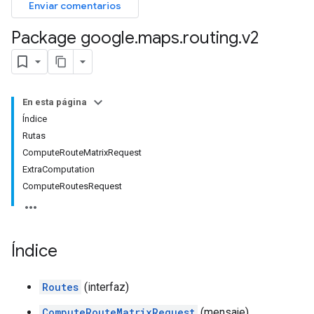
Enviar comentarios
Package google
.
maps
.
routing
.
v2
En esta página
Índice
Rutas
ComputeRouteMatrixRequest
ExtraComputation
ComputeRoutesRequest
Índice
Routes
(interfaz)
ComputeRouteMatrixRequest
(mensaje)