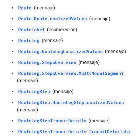
Route
(mensaje)
Route.RouteLocalizedValues
(mensaje)
RouteLabel
(enumeración)
RouteLeg
(mensaje)
RouteLeg.RouteLegLocalizedValues
(mensaje)
RouteLeg.StepsOverview
(mensaje)
RouteLeg.StepsOverview.MultiModalSegment
(mensaje)
RouteLegStep
(mensaje)
RouteLegStep.RouteLegStepLocalizedValues
(mensaje)
RouteLegStepTransitDetails
(mensaje)
RouteLegStepTransitDetails.TransitDetailsLo