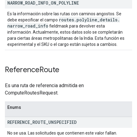
NARROW
_
ROAD
_
INFO
_
ON
_
POLYLINE
Es la información sobre las rutas con caminos angostos. Se
routes
.
polyline
_
details
.
debe especificar el campo
narrow
_
road
_
info
fieldmask para devolver esta
información. Actualmente, estos datos solo se completarán
para ciertas áreas metropolitanas de la India. Esta función es
experimental y el SKU o el cargo están sujetos a cambios.
Reference
Route
Es una ruta de referencia admitida en
ComputeRoutesRequest.
Enums
REFERENCE
_
ROUTE
_
UNSPECIFIED
No se usa. Las solicitudes que contienen este valor fallan.