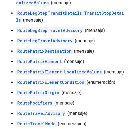
calizedValues
(mensaje)
RouteLegStepTransitDetails.TransitStopDetai
ls
(mensaje)
RouteLegStepTravelAdvisory
(mensaje)
RouteLegTravelAdvisory
(mensaje)
RouteMatrixDestination
(mensaje)
RouteMatrixElement
(mensaje)
RouteMatrixElement.LocalizedValues
(mensaje)
RouteMatrixElementCondition
(enumeración)
RouteMatrixOrigin
(mensaje)
RouteModifiers
(mensaje)
RouteTravelAdvisory
(mensaje)
RouteTravelMode
(enumeración)