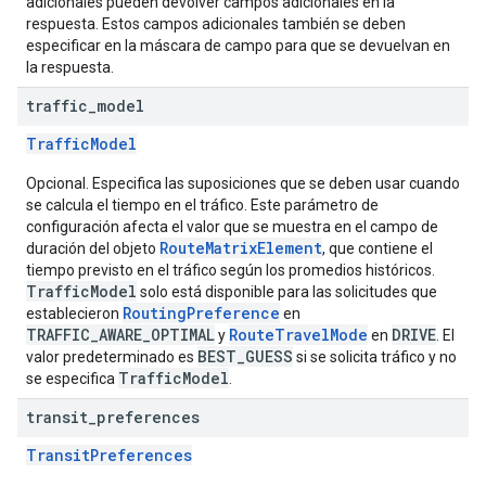
adicionales pueden devolver campos adicionales en la
respuesta. Estos campos adicionales también se deben
especificar en la máscara de campo para que se devuelvan en
la respuesta.
traffic
_
model
TrafficModel
Opcional. Especifica las suposiciones que se deben usar cuando
se calcula el tiempo en el tráfico. Este parámetro de
configuración afecta el valor que se muestra en el campo de
RouteMatrixElement
duración del objeto
, que contiene el
tiempo previsto en el tráfico según los promedios históricos.
TrafficModel
solo está disponible para las solicitudes que
RoutingPreference
establecieron
en
TRAFFIC_AWARE_OPTIMAL
RouteTravelMode
DRIVE
y
en
. El
BEST_GUESS
valor predeterminado es
si se solicita tráfico y no
TrafficModel
se especifica
.
transit
_
preferences
TransitPreferences