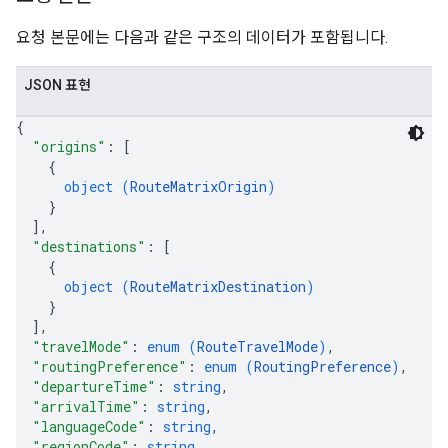
요청 본문에는 다음과 같은 구조의 데이터가 포함됩니다.
JSON 표현
{
"origins"
: 
[
{
object (
RouteMatrixOrigin
)
}
]
,
"destinations"
: 
[
{
object (
RouteMatrixDestination
)
}
]
,
"travelMode"
: 
enum (
RouteTravelMode
)
,
"routingPreference"
: 
enum (
RoutingPreference
)
,
"departureTime"
: 
string
,
"arrivalTime"
: 
string
,
"languageCode"
: 
string
,
"regionCode"
: 
string
,