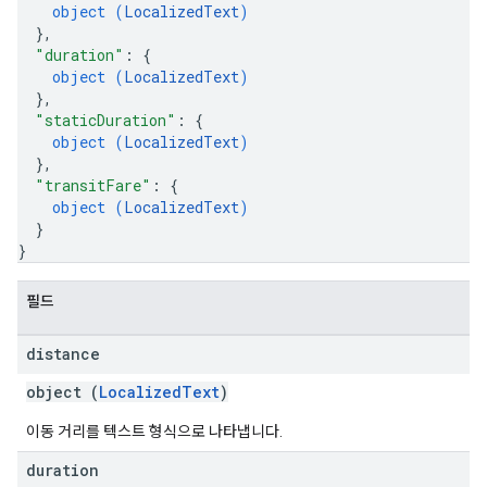
object (
LocalizedText
)
}
,
"duration"
: 
{
object (
LocalizedText
)
}
,
"staticDuration"
: 
{
object (
LocalizedText
)
}
,
"transitFare"
: 
{
object (
LocalizedText
)
}
}
필드
distance
object (
LocalizedText
)
이동 거리를 텍스트 형식으로 나타냅니다.
duration