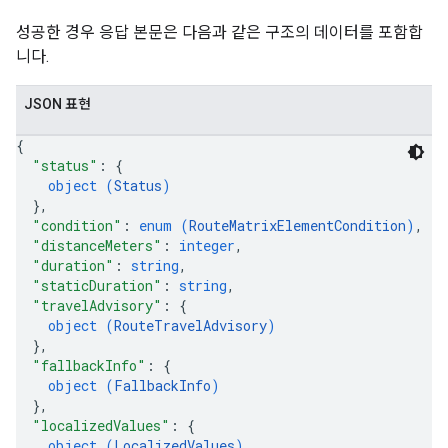
성공한 경우 응답 본문은 다음과 같은 구조의 데이터를 포함합
니다.
JSON 표현
{
"status"
: 
{
object (
Status
)
}
,
"condition"
: 
enum (
RouteMatrixElementCondition
)
,
"distanceMeters"
: 
integer
,
"duration"
: 
string
,
"staticDuration"
: 
string
,
"travelAdvisory"
: 
{
object (
RouteTravelAdvisory
)
}
,
"fallbackInfo"
: 
{
object (
FallbackInfo
)
}
,
"localizedValues"
: 
{
object (
LocalizedValues
)