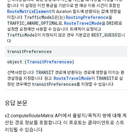
합니다. 이 설정은 이전 평균을 기반으로 한 예상 이동 시간이 포함된
RouteMatrixElement
의 duration 필드에 반환되는 값에 영향을
TrafficModel
RoutingPreference
미칩니다.
은(는)
을
TRAFFIC_AWARE_OPTIMAL
RouteTravelMode
DRIVE
로,
을
로
설정한 요청에만 사용할 수 있습니다. 트래픽이 요청되고
TrafficModel
BEST_GUESS
이 지정되지 않은 경우 기본값은
입니
다.
transit
Preferences
object (
TransitPreferences
)
TRANSIT
선택사항입니다.
경로에 반환되는 경로에 영향을 미치는 환
RouteTravelMode
TRANSIT
경설정을 지정합니다. 참고:
이
로 설
transitPreferences
정된 경우에만
를 지정할 수 있습니다.
응답 본문
v2.computeRouteMatrix API에서 출발지/목적지 쌍에 대해 계
산된 경로 정보를 포함합니다. 이 프로토는 클라이언트로 스트
리밍될 수 있습니다.