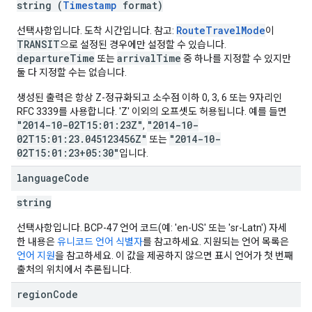
string (
Timestamp
format)
RouteTravelMode
선택사항입니다. 도착 시간입니다. 참고:
이
TRANSIT
으로 설정된 경우에만 설정할 수 있습니다.
departureTime
arrivalTime
또는
중 하나를 지정할 수 있지만
둘 다 지정할 수는 없습니다.
생성된 출력은 항상 Z-정규화되고 소수점 이하 0, 3, 6 또는 9자리인
RFC 3339를 사용합니다. 'Z' 이외의 오프셋도 허용됩니다. 예를 들면
"2014-10-02T15:01:23Z"
"2014-10-
,
02T15:01:23.045123456Z"
"2014-10-
또는
02T15:01:23+05:30"
입니다.
language
Code
string
선택사항입니다. BCP-47 언어 코드(예: 'en-US' 또는 'sr-Latn') 자세
한 내용은
유니코드 언어 식별자
를 참고하세요. 지원되는 언어 목록은
언어 지원
을 참고하세요. 이 값을 제공하지 않으면 표시 언어가 첫 번째
출처의 위치에서 추론됩니다.
region
Code