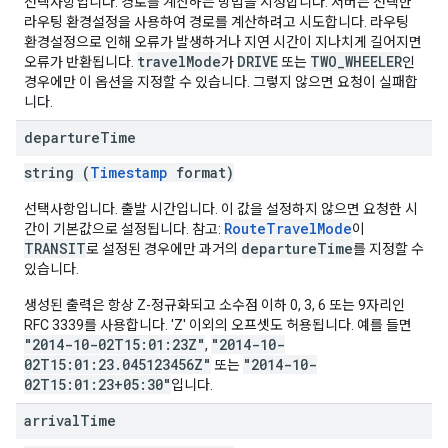
선택사항입니다. 경로를 계산하는 방법을 지정합니다. 서버는 선택한
라우팅 환경설정을 사용하여 경로를 계산하려고 시도합니다. 라우팅
환경설정으로 인해 오류가 발생하거나 지연 시간이 지나치게 길어지면
travelMode
DRIVE
TWO_WHEELER
오류가 반환됩니다.
가
또는
인
경우에만 이 옵션을 지정할 수 있습니다. 그렇지 않으면 요청이 실패합
니다.
departure
Time
string (
Timestamp
format)
선택사항입니다. 출발 시간입니다. 이 값을 설정하지 않으면 요청한 시
RouteTravelMode
간이 기본값으로 설정됩니다. 참고:
이
TRANSIT
departureTime
로 설정된 경우에만 과거의
를 지정할 수
있습니다.
생성된 출력은 항상 Z-정규화되고 소수점 이하 0, 3, 6 또는 9자리인
RFC 3339를 사용합니다. 'Z' 이외의 오프셋도 허용됩니다. 예를 들면
"2014-10-02T15:01:23Z"
"2014-10-
,
02T15:01:23.045123456Z"
"2014-10-
또는
02T15:01:23+05:30"
입니다.
arrival
Time