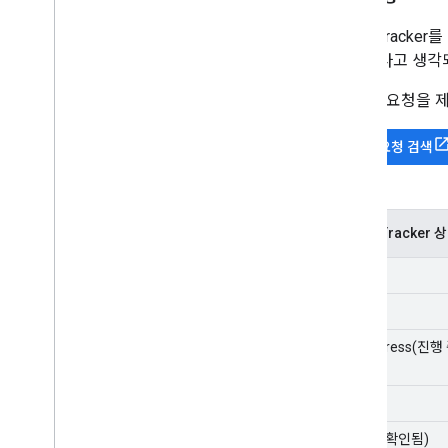
Issue Trac
중요하다고 생각되
새 기능 요청을 
기존 요청 검색
Issue Tracker
신규
할당됨
In Progress(진
고정
해결됨(확인됨)