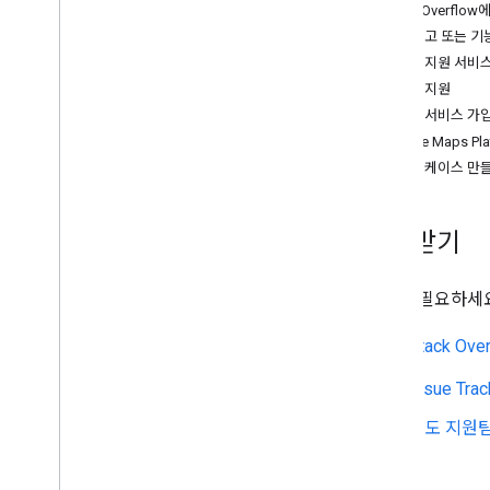
Stack Overfl
권장사항
문제 신고 또는 기
웹 서비스 권장사항
적절한 지원 서비
클라이언트 라이브러리
고급 지원
지원 서비스 가입
청구 및 모니터링
Google Maps P
사용량 및 결제
지원 케이스 만
보고 및 모니터링
도움받기
정책 및 약관
정책 및 기여 분석
서비스 약관
도움이 필요하세요
Stack Ove
Issue Trac
지도 지원