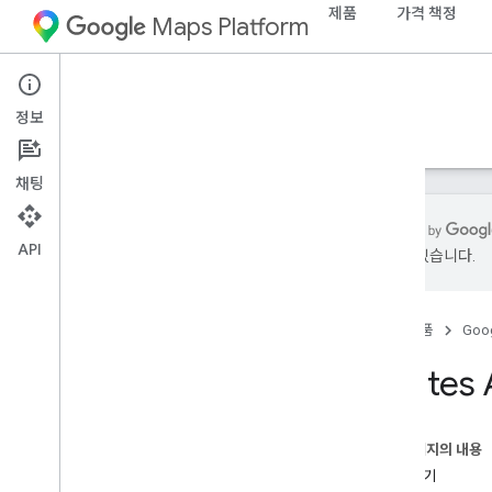
제품
가격 책정
Maps Platform
Web Services
Routes API
정보
가이드
참조
리소스
채팅
API
있을 수 있습니다.
지원
지원 옵션
홈
제품
Goog
지도 FAQ
경로 FAQ
Routes
국가 및 지역
이륜 차량 경로 서비스 지역
출시 노트
이 페이지의 내용
최신 소식 받기
도움받기