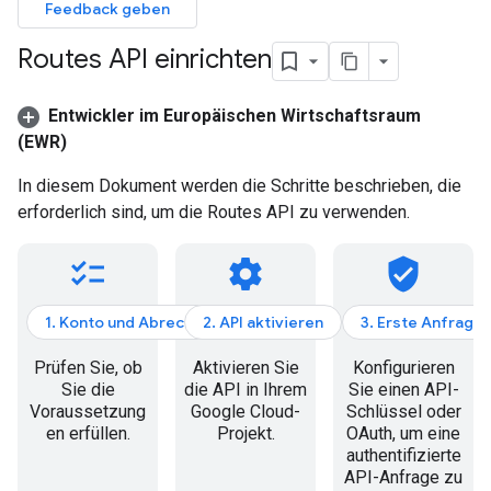
Feedback geben
Routes API einrichten
Entwickler im Europäischen Wirtschaftsraum
(EWR)
In diesem Dokument werden die Schritte beschrieben, die
erforderlich sind, um die Routes API zu verwenden.
checklist
settings
verified_user
1. Konto und Abrechnung
2. API aktivieren
3. Erste Anfrage
Prüfen Sie, ob
Aktivieren Sie
Konfigurieren
Sie die
die API in Ihrem
Sie einen API-
Voraussetzung
Google Cloud-
Schlüssel oder
en erfüllen.
Projekt.
OAuth, um eine
authentifizierte
API-Anfrage zu